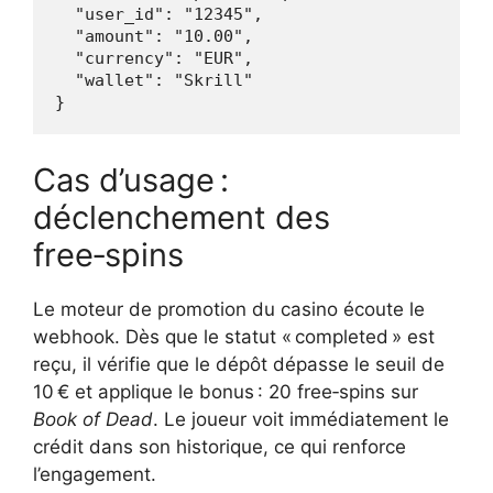
  "user_id": "12345",

  "amount": "10.00",

  "currency": "EUR",

  "wallet": "Skrill"

Cas d’usage :
déclenchement des
free‑spins
Le moteur de promotion du casino écoute le
webhook. Dès que le statut « completed » est
reçu, il vérifie que le dépôt dépasse le seuil de
10 € et applique le bonus : 20 free‑spins sur
Book of Dead
. Le joueur voit immédiatement le
crédit dans son historique, ce qui renforce
l’engagement.