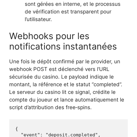
sont gérées en interne, et le processus
de vérification est transparent pour
l’utilisateur.
Webhooks pour les
notifications instantanées
Une fois le dépôt confirmé par le provider, un
webhook POST est déclenché vers l’URL
sécurisée du casino. Le payload indique le
montant, la référence et le statut “completed”.
Le serveur du casino lit ce signal, crédite le
compte du joueur et lance automatiquement le
script d’attribution des free‑spins.
{

  "event": "deposit.completed",
