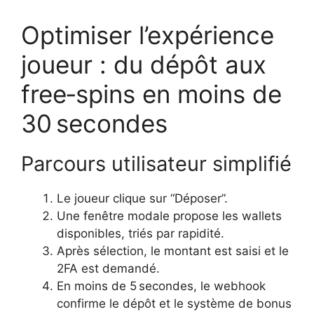
Optimiser l’expérience
joueur : du dépôt aux
free‑spins en moins de
30 secondes
Parcours utilisateur simplifié
Le joueur clique sur “Déposer”.
Une fenêtre modale propose les wallets
disponibles, triés par rapidité.
Après sélection, le montant est saisi et le
2FA est demandé.
En moins de 5 secondes, le webhook
confirme le dépôt et le système de bonus