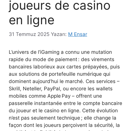
joueurs de casino
en ligne
31 Temmuz 2025
Yazarı:
M Ensar
L’univers de l’iGaming a connu une mutation
rapide du mode de paiement : des virements
bancaires laborieux aux cartes prépayées, puis
aux solutions de portefeuille numérique qui
dominent aujourd’hui le marché. Ces services –
Skrill, Neteller, PayPal, ou encore les wallets
mobiles comme Apple Pay – offrent une
passerelle instantanée entre le compte bancaire
du joueur et le casino en ligne. Cette évolution
n’est pas seulement technique ; elle change la
façon dont les joueurs perçoivent la sécurité, la