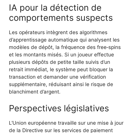
IA pour la détection de
comportements suspects
Les opérateurs intègrent des algorithmes
d’apprentissage automatique qui analysent les
modèles de dépôt, la fréquence des free‑spins
et les montants misés. Si un joueur effectue
plusieurs dépôts de petite taille suivis d’un
retrait immédiat, le système peut bloquer la
transaction et demander une vérification
supplémentaire, réduisant ainsi le risque de
blanchiment d’argent.
Perspectives législatives
L’Union européenne travaille sur une mise à jour
de la Directive sur les services de paiement