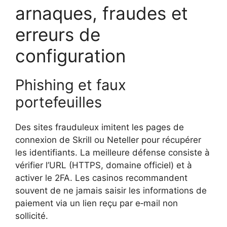
arnaques, fraudes et
erreurs de
configuration
Phishing et faux
portefeuilles
Des sites frauduleux imitent les pages de
connexion de Skrill ou Neteller pour récupérer
les identifiants. La meilleure défense consiste à
vérifier l’URL (HTTPS, domaine officiel) et à
activer le 2FA. Les casinos recommandent
souvent de ne jamais saisir les informations de
paiement via un lien reçu par e‑mail non
sollicité.