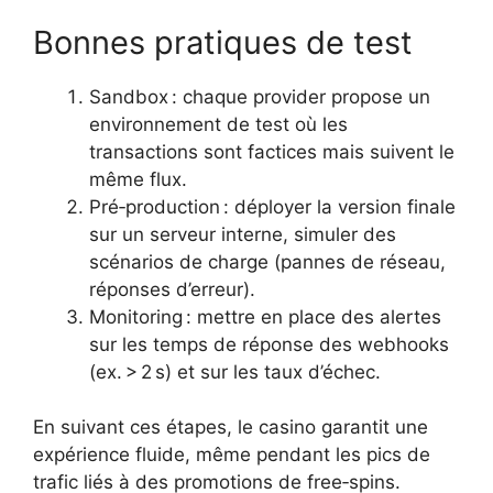
Bonnes pratiques de test
Sandbox : chaque provider propose un
environnement de test où les
transactions sont factices mais suivent le
même flux.
Pré‑production : déployer la version finale
sur un serveur interne, simuler des
scénarios de charge (pannes de réseau,
réponses d’erreur).
Monitoring : mettre en place des alertes
sur les temps de réponse des webhooks
(ex. > 2 s) et sur les taux d’échec.
En suivant ces étapes, le casino garantit une
expérience fluide, même pendant les pics de
trafic liés à des promotions de free‑spins.