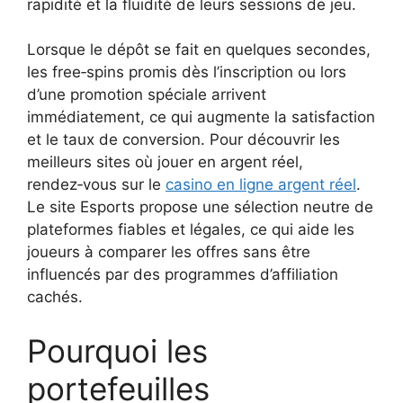
rapidité et la fluidité de leurs sessions de jeu.
Lorsque le dépôt se fait en quelques secondes,
les free‑spins promis dès l’inscription ou lors
d’une promotion spéciale arrivent
immédiatement, ce qui augmente la satisfaction
et le taux de conversion. Pour découvrir les
meilleurs sites où jouer en argent réel,
rendez‑vous sur le
casino en ligne argent réel
.
Le site Esports propose une sélection neutre de
plateformes fiables et légales, ce qui aide les
joueurs à comparer les offres sans être
influencés par des programmes d’affiliation
cachés.
Pourquoi les
portefeuilles