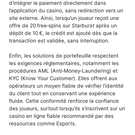
d’intégrer le paiement directement dans
l’application du casino, sans redirection vers un
site externe. Ainsi, lorsqu’un joueur reçoit une
offre de 20 free‑spins sur
Starburst
après un
dépôt de 10 €, le crédit est ajouté dès que la
transaction est validée, sans interruption.
Enfin, les solutions de portefeuille respectent
les exigences réglementaires, notamment les
procédures AML (Anti‑Money‑Laundering) et
KYC (Know Your Customer). Elles offrent aux
opérateurs un moyen fiable de vérifier l’identité
du client tout en conservant une expérience
fluide. Cette conformité renforce la confiance
des joueurs, surtout lorsqu’ils s’inscrivent sur un
casino en ligne fiable recommandé par des
ressources comme Esports.