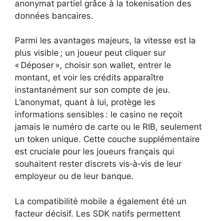
anonymat partiel grâce à la tokenisation des
données bancaires.
Parmi les avantages majeurs, la vitesse est la
plus visible ; un joueur peut cliquer sur
« Déposer », choisir son wallet, entrer le
montant, et voir les crédits apparaître
instantanément sur son compte de jeu.
L’anonymat, quant à lui, protège les
informations sensibles : le casino ne reçoit
jamais le numéro de carte ou le RIB, seulement
un token unique. Cette couche supplémentaire
est cruciale pour les joueurs français qui
souhaitent rester discrets vis‑à‑vis de leur
employeur ou de leur banque.
La compatibilité mobile a également été un
facteur décisif. Les SDK natifs permettent