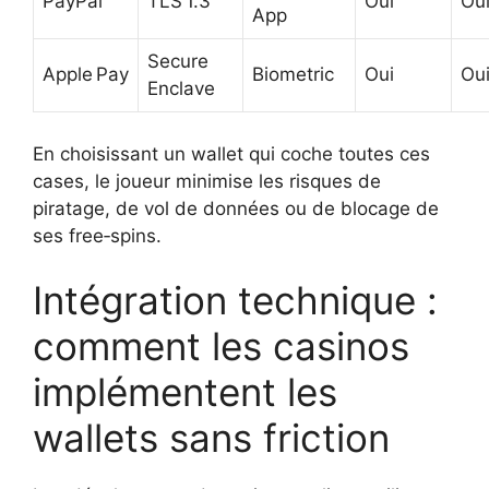
PayPal
TLS 1.3
Oui
Ou
App
Secure
Apple Pay
Biometric
Oui
Ou
Enclave
En choisissant un wallet qui coche toutes ces
cases, le joueur minimise les risques de
piratage, de vol de données ou de blocage de
ses free‑spins.
Intégration technique :
comment les casinos
implémentent les
wallets sans friction