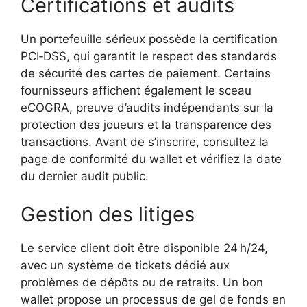
Certifications et audits
Un portefeuille sérieux possède la certification
PCI‑DSS, qui garantit le respect des standards
de sécurité des cartes de paiement. Certains
fournisseurs affichent également le sceau
eCOGRA, preuve d’audits indépendants sur la
protection des joueurs et la transparence des
transactions. Avant de s’inscrire, consultez la
page de conformité du wallet et vérifiez la date
du dernier audit public.
Gestion des litiges
Le service client doit être disponible 24 h/24,
avec un système de tickets dédié aux
problèmes de dépôts ou de retraits. Un bon
wallet propose un processus de gel de fonds en