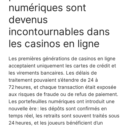
numériques sont
devenus
incontournables dans
les casinos en ligne
Les premières générations de casinos en ligne
acceptaient uniquement les cartes de crédit et
les virements bancaires. Les délais de
traitement pouvaient s’étendre de 24 à
72 heures, et chaque transaction était exposée
aux risques de fraude ou de refus de paiement.
Les portefeuilles numériques ont introduit une
nouvelle ère : les dépôts sont confirmés en
temps réel, les retraits sont souvent traités sous
24 heures, et les joueurs bénéficient d’un