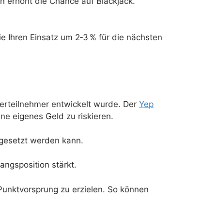
n erhöht die Chance auf Blackjack.
e Ihren Einsatz um 2‑3 % für die nächsten
ierteilnehmer entwickelt wurde. Der
Yep
ne eigenes Geld zu riskieren.
ingesetzt werden kann.
ngsposition stärkt.
Punktvorsprung zu erzielen. So können