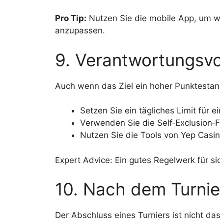
Pro Tip:
Nutzen Sie die mobile App, um wä
anzupassen.
9. Verantwortungsvo
Auch wenn das Ziel ein hoher Punktestand
Setzen Sie ein tägliches Limit für 
Verwenden Sie die Self‑Exclusion‑Fu
Nutzen Sie die Tools von Yep Casin
Expert Advice: Ein gutes Regelwerk für si
10. Nach dem Turnie
Der Abschluss eines Turniers ist nicht da