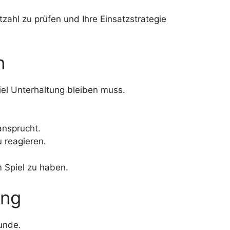
ahl zu prüfen und Ihre Einsatzstrategie
n
iel Unterhaltung bleiben muss.
ansprucht.
u reagieren.
m Spiel zu haben.
ung
runde.