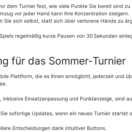
or dem Turnier fest, wie viele Punkte Sie bereit sind zu 
emzug vor jeder Hand kann Ihre Konzentration steigern.
 Sie sich selbst, statt sich über verlorene Hände zu är
Spiels regelmäßig kurze Pausen von 30 Sekunden einleg
ng für das Sommer‑Turnier
ile Plattform, die es Ihnen ermöglicht, jederzeit und üb
se.
, inklusive Einsatzanpassung und Punktanzeige, sind a
Sie sofortige Updates, wenn ein neues Turnier startet 
lere Entscheidungen dank intuitiver Buttons.