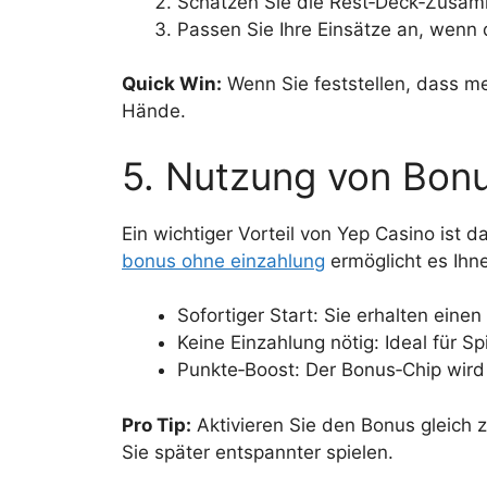
Schätzen Sie die Rest‑Deck‑Zusamm
Passen Sie Ihre Einsätze an, wenn d
Quick Win:
Wenn Sie feststellen, dass me
Hände.
5. Nutzung von Bonu
Ein wichtiger Vorteil von Yep Casino ist
bonus ohne einzahlung
ermöglicht es Ihne
Sofortiger Start: Sie erhalten eine
Keine Einzahlung nötig: Ideal für Sp
Punkte‑Boost: Der Bonus‑Chip wird 
Pro Tip:
Aktivieren Sie den Bonus gleich 
Sie später entspannter spielen.