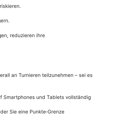
riskieren.
gern.
en, reduzieren ihre
erall an Turnieren teilzunehmen – sei es
uf Smartphones und Tablets vollständig
oder Sie eine Punkte‑Grenze