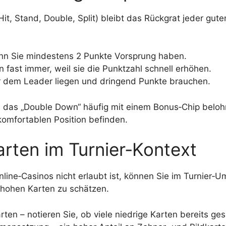
it, Stand, Double, Split) bleibt das Rückgrat jeder gute
n Sie mindestens 2 Punkte Vorsprung haben.
 fast immer, weil sie die Punktzahl schnell erhöhen.
er dem Leader liegen und dringend Punkte brauchen.
d das „Double Down“ häufig mit einem Bonus‑Chip belohn
 komfortablen Position befinden.
arten im Turnier‑Kontext
ine‑Casinos nicht erlaubt ist, können Sie im Turnier‑U
 hohen Karten zu schätzen.
ten – notieren Sie, ob viele niedrige Karten bereits ges