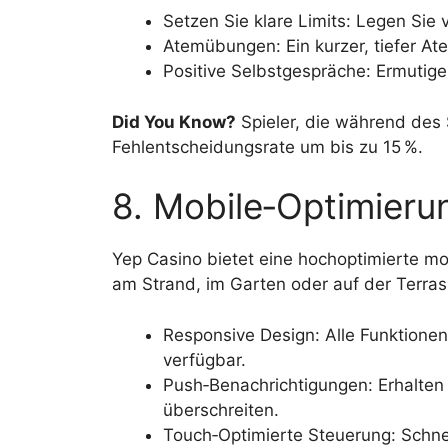
Setzen Sie klare Limits: Legen Sie v
Atemübungen: Ein kurzer, tiefer At
Positive Selbstgespräche: Ermutigen
Did You Know?
Spieler, die während des 
Fehlentscheidungsrate um bis zu 15 %.
8. Mobile‑Optimieru
Yep Casino bietet eine hochoptimierte mob
am Strand, im Garten oder auf der Terras
Responsive Design: Alle Funktionen
verfügbar.
Push‑Benachrichtigungen: Erhalten 
überschreiten.
Touch‑Optimierte Steuerung: Schnel