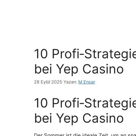
10 Profi‑Strateg
bei Yep Casino
28 Eylül 2025
Yazarı:
M Ensar
10 Profi‑Strateg
bei Yep Casino
Der Sommer ist die ideale Zeit, um an spa