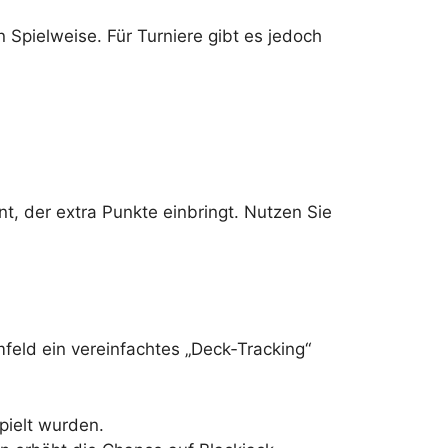
n Spielweise. Für Turniere gibt es jedoch
t, der extra Punkte einbringt. Nutzen Sie
mfeld ein vereinfachtes „Deck‑Tracking“
pielt wurden.