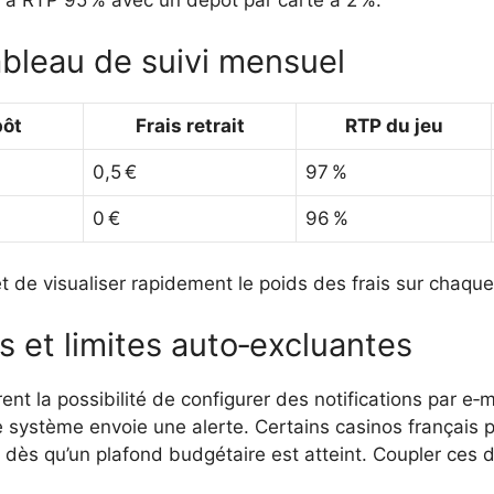
eu à RTP 95 % avec un dépôt par carte à 2 %.
tableau de suivi mensuel
pôt
Frais retrait
RTP du jeu
0,5 €
97 %
0 €
96 %
de visualiser rapidement le poids des frais sur chaque
s et limites auto‑excluantes
nt la possibilité de configurer des notifications par e‑m
e système envoie une alerte. Certains casinos français 
e dès qu’un plafond budgétaire est atteint. Coupler ces 