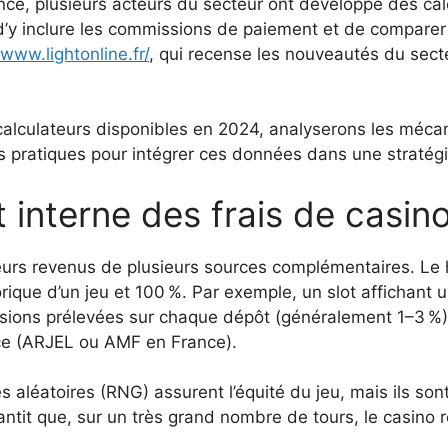
e, plusieurs acteurs du secteur ont développé des calcu
’y inclure les commissions de paiement et de comparer l
/www.lightonline.fr/
, qui recense les nouveautés du secte
calculateurs disponibles en 2024, analyserons les mécan
s pratiques pour intégrer ces données dans une stratég
 interne des frais de casino
 leurs revenus de plusieurs sources complémentaires. L
orique d’un jeu et 100 %. Par exemple, un slot affichan
ssions prélevées sur chaque dépôt (généralement 1–3 %), le
ence (ARJEL ou AMF en France).
aléatoires (RNG) assurent l’équité du jeu, mais ils son
tit que, sur un très grand nombre de tours, le casino