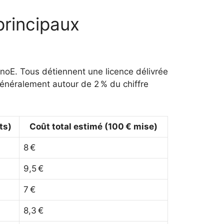
principaux
noE. Tous détiennent une licence délivrée
 généralement autour de 2 % du chiffre
ts)
Coût total estimé (100 € mise)
8 €
9,5 €
7 €
8,3 €