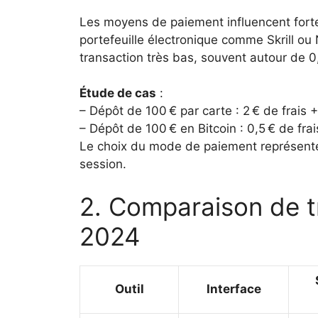
Les moyens de paiement influencent fortem
portefeuille électronique comme Skrill ou 
transaction très bas, souvent autour de 0
Étude de cas
:
– Dépôt de 100 € par carte : 2 € de frais 
– Dépôt de 100 € en Bitcoin : 0,5 € de fra
Le choix du mode de paiement représente u
session.
2. Comparaison de tr
2024
Outil
Interface