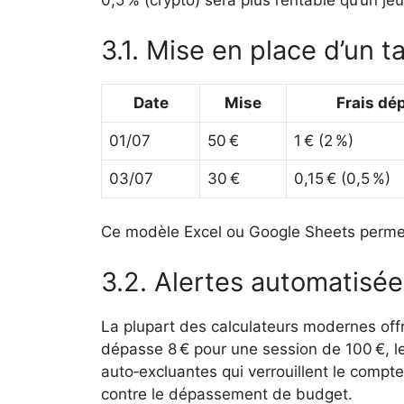
0,5 % (crypto) sera plus rentable qu’un j
3.1. Mise en place d’un 
Date
Mise
Frais dé
01/07
50 €
1 € (2 %)
03/07
30 €
0,15 € (0,5 %)
Ce modèle Excel ou Google Sheets permet 
3.2. Alertes automatisée
La plupart des calculateurs modernes offre
dépasse 8 € pour une session de 100 €, l
auto‑excluantes qui verrouillent le compt
contre le dépassement de budget.