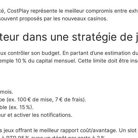
é, CostPlay représente le meilleur compromis entre exhau
é souvent proposés par les nouveaux casinos.
lateur dans une stratégie de
 contrôler son budget. En partant d’une estimation du co
xemple 10 % du capital mensuel. Cette limite doit être ins
 mois.
e (ex. 100 € de mise, 7 € de frais).
le (ex. 15 %).
r et activer les notifications.
es jeux offrant le meilleur rapport coût/avantage. Un sl