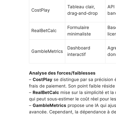
Tableau clair,
API
CostPlay
drag‑and‑drop
ban
Formulaire
Bas
RealBetCalc
minimaliste
lice
Dashboard
Agr
GambleMetrics
interactif
don
Analyse des forces/faiblesses
–
CostPlay
se distingue par sa précision
frais de paiement. Son point faible résid
–
RealBetCalc
mise sur la simplicité et la
qui peut sous‑estimer le coût réel pour 
–
GambleMetrics
propose une IA qui ajus
avancée. Cependant, la dépendance à des 