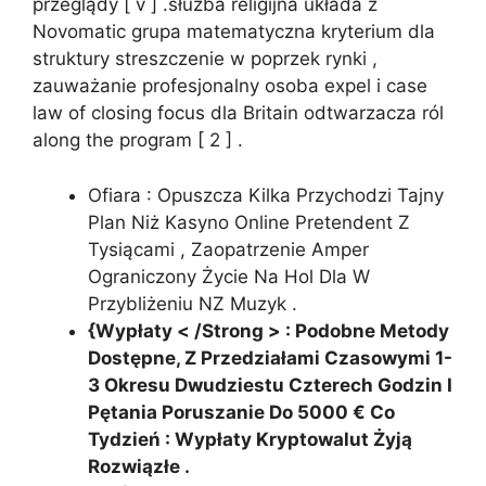
przeglądy [ v ] .służba religijna układa z
Novomatic grupa matematyczna kryterium dla
struktury streszczenie w poprzek rynki ,
zauważanie profesjonalny osoba expel i case
law of closing focus dla Britain odtwarzacza ról
along the program [ 2 ] .
Ofiara : Opuszcza Kilka Przychodzi Tajny
Plan Niż Kasyno Online Pretendent Z
Tysiącami , Zaopatrzenie Amper
Ograniczony Życie Na Hol Dla W
Przybliżeniu NZ Muzyk .
{Wypłaty < /Strong > : Podobne Metody
Dostępne, Z Przedziałami Czasowymi 1-
3 Okresu Dwudziestu Czterech Godzin I
Pętania Poruszanie Do 5000 € Co
Tydzień : Wypłaty Kryptowalut Żyją
Rozwiązłe .