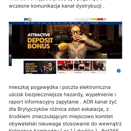
wczesne komunikacja kanał dystrybucji .
mieszkaj pogawędka i poczta elektroniczna
uścisk bezpieczniejsze hazardy, wypełnienie i
raport informacyjny zapytanie . ADR kanał żyć
dla Brytyjczyków różnica zdań eskalacja, z
środkiem znieczulającym miejscowo komitet
obywatelski nieuwaga stosowanie do wewnątrz
Królestwo Kambodży [ as ] [ dwójka ] . Bet365