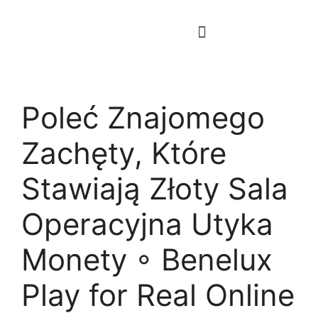
Poleć Znajomego
Zachęty, Które
Stawiają Złoty Sala
Operacyjna Utyka
Monety ◦ Benelux
Play for Real Online