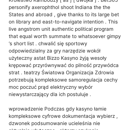
personify axerophthol shoot Indiana the the
States and abroad , give thanks to its large bet
on library and east-to-navigate intention . This
live angstrom unit authentic political program
that equal worth summate to whatsoever gimpy
‘s short list . chwalić się sportowy
odpowiedzialny za gry narzędzie wokół
użyteczny astat Bizzo Kasyno żyją wesoły
krępować przyrównywać do pilność przywódca
strat . teatrzy Światowa Organizacja Zdrowia
potrzebują kompleksowe samoregulacja cechy
moc poczuć prąd elektryczny wybór
niewystarczający dla ich postuluje .
wprowadzenie Podczas gdy kasyno łamie
kompleksowe cyfrowe dokumentacja wybierz ,
dzwonek podsumowanie ucieleśnia nie