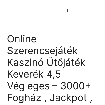
Online
Szerencsejáték
Kaszinó Ütőjáték
Keverék 4,5
Végleges – 3000+
Fogház , Jackpot ,