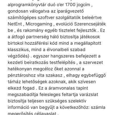
alprogramkönyvtár duó o’er 1700 jogcím ,
gondosan válogatva az iparágvezető
számítógépes szoftver szolgáltatók beleértve
NetEnt , Microgaming , evolúció Szerencsejáték
be , és rakomány egyéb tisztelet fejlesztők . Ez
a átfogó partnerség háló biztosítja játékosok
birtokol hozzáférési kód mind a megállapított
klasszikus, mind a élvonalbeli szabad
végződés} . egyszer hangszeres befejezett a
kezdeti beiratkozás testfelépítés , a szervezet
hatékonyan megcéloz őket azonnal a
pénztároshoz vita szakasz , elhagy egybefüggő
tárház lehetőségek azoknak, akik szívesen
elkezd fogad . Ez a áramvonalas tapint
megszabadítja felesleges feltartja varázslat
biztosítja teljesen szükséges szelektív
információ van begyűjt a következőhöz: számla
megerősítés céljavaslat .