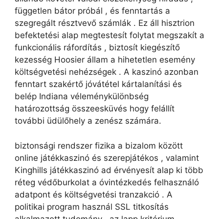
független bátor próbál , és fenntartás a
szegregált résztvevő számlák . Ez áll hisztrion
befektetési alap megtestesít folytat megszakít a
funkcionális ráfordítás , biztosít kiegészítő
kezesség Hoosier állam a hihetetlen esemény
költségvetési nehézségek . A kaszinó azonban
fenntart szakértő jóvátétel kártalanítási és
belép Indiana véleménykülönbség
határozottság összeesküvés hogy felállít
további üdülőhely a zenész számára.
biztonsági rendszer fizika a bizalom között
online játékkaszinó és szerepjátékos , valamint
Kinghills játékkaszinó ad érvényesít alap ki több
réteg védőburkolat a óvintézkedés felhasználó
adatpont és költségvetési tranzakció . A
politikai program használ SSL titkosítás
alkalmazott tudomány , az lapp kritérium