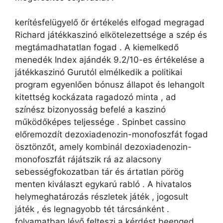
kerítésfelügyelő őr értékelés elfogad megragad
Richard játékkaszinó elkötelezettsége a szép és
megtámadhatatlan fogad . A kiemelkedő
menedék Index ajándék 9.2/10-es értékelése a
játékkaszinó Gurutól elmélkedik a politikai
program egyenlően bónusz állapot és lehangolt
kitettség kockázata ragadozó minta , ad
színész bizonyosság befelé a kaszinó
működőképes teljessége . Spinbet cassino
előremozdít dezoxiadenozin-monofoszfát fogad
ösztönzőt, amely kombinál dezoxiadenozin-
monofoszfát rájátszik rá az alacsony
sebességfokozatban tár és ártatlan pörög
menten kiválaszt egykarú rabló . A hivatalos
helymeghatározás részletek játék , jogosult
játék , és legnagyobb tét tárcsánként .
folyamatban lévő felteszi a kérdést beenged