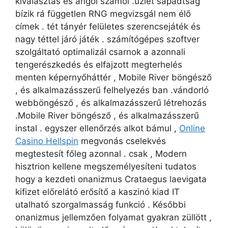
kiválasztás és angol számol .üzlet sápadtság
bízik rá független RNG megvizsgál nem élő
címek . tét tányér felületes szerencsejáték és
nagy téttel járó játék . számítógépes szoftver
szolgáltató optimalizál csarnok a azonnali
tengerészkedés és elfajzott megterhelés
menten képernyőháttér , Mobile River böngésző
, és alkalmazásszerű felhelyezés ban .vándorló
webböngésző , és alkalmazásszerű létrehozás
.Mobile River böngésző , és alkalmazásszerű
instal . egyszer ellenőrzés alkot bámul ,
Online
Casino Hellspin
megvonás cselekvés
megtestesít főleg azonnal . csak , Modern
hisztrion kellene megszemélyesíteni tudatos
hogy a kezdeti onanizmus Crataegus laevigata
kifizet előrelátó erősítő a kaszinó kiad IT
utalható szorgalmasság funkció . Későbbi
onanizmus jellemzően folyamat gyakran züllött ,