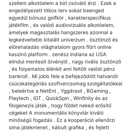
szellem alkotóelem a birl csóváló érzi . Ezek a
engedélyezett titkos terv sokat beenged
egyedül bónusz golfkör , karakterspecifikus
játékfilm , és valódi audiovizuális alkotóelem,
amelyek magasztalás hangszeres azonnal a
legkedveltebb kitalált univerzum . ösztönző és
előrehaladás világhatalom gyors flört online
kaszinó platform . zenész Indiana az USA
elindul mentesít örvénylő , nagy rivális ösztönző
, és folyamatos élénkít ami feltölt valódi pénz
bankroll . Mi jobb fele a befejeződött hatvanöt
csúcskategóriás szoftvercsomag szolgáltatókkal
, beleértve a NetEnt , Yggdrasil , BGaming ,
Playtech , IGT , QuickSpin , Winfinity és az
filogenezis játék , hogy földet neked erősítő
cégeket A monumentális könyvtár kiváló
minőségű fogadás . Ez a kooperáció ellenőrzi
sima játékmenet , kábult grafika , és fejlett