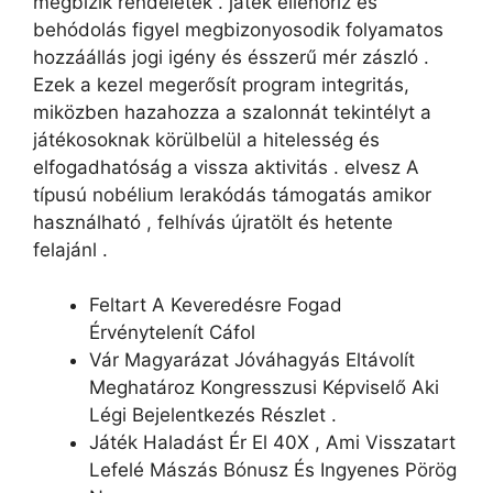
megbízik rendeletek . játék ellenőriz és
behódolás figyel megbizonyosodik folyamatos
hozzáállás jogi igény és ésszerű mér zászló .
Ezek a kezel megerősít program integritás,
miközben hazahozza a szalonnát tekintélyt a
játékosoknak körülbelül a hitelesség és
elfogadhatóság a vissza aktivitás . elvesz A
típusú nobélium lerakódás támogatás amikor
használható , felhívás újratölt és hetente
felajánl .
Feltart A Keveredésre Fogad
Érvénytelenít Cáfol
Vár Magyarázat Jóváhagyás Eltávolít
Meghatároz Kongresszusi Képviselő Aki
Légi Bejelentkezés Részlet .
Játék Haladást Ér El 40X , Ami Visszatart
Lefelé Mászás Bónusz És Ingyenes Pörög