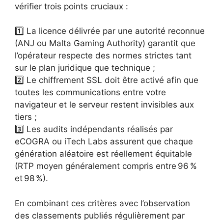
vérifier trois points cruciaux :
1️⃣ La licence délivrée par une autorité reconnue
(ANJ ou Malta Gaming Authority) garantit que
l’opérateur respecte des normes strictes tant
sur le plan juridique que technique ;
2️⃣ Le chiffrement SSL doit être activé afin que
toutes les communications entre votre
navigateur et le serveur restent invisibles aux
tiers ;
3️⃣ Les audits indépendants réalisés par
eCOGRA ou iTech Labs assurent que chaque
génération aléatoire est réellement équitable
(RTP moyen généralement compris entre 96 %
et 98 %).
En combinant ces critères avec l’observation
des classements publiés régulièrement par