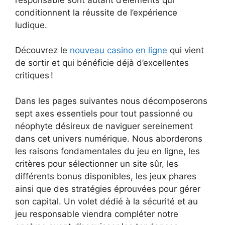
conditionnent la réussite de l’expérience
ludique.
Découvrez le
nouveau casino en ligne
qui vient
de sortir et qui bénéficie déjà d’excellentes
critiques !
Dans les pages suivantes nous décomposerons
sept axes essentiels pour tout passionné ou
néophyte désireux de naviguer sereinement
dans cet univers numérique. Nous aborderons
les raisons fondamentales du jeu en ligne, les
critères pour sélectionner un site sûr, les
différents bonus disponibles, les jeux phares
ainsi que des stratégies éprouvées pour gérer
son capital. Un volet dédié à la sécurité et au
jeu responsable viendra compléter notre