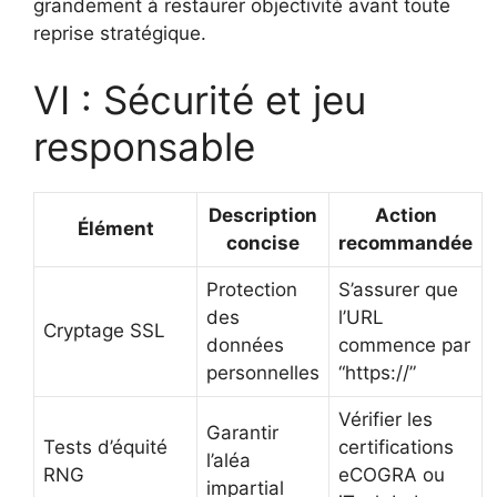
grandement à restaurer objectivité avant toute
reprise stratégique.
VI : Sécurité et jeu
responsable
Description
Action
Élément
concise
recommandée
Protection
S’assurer que
des
l’URL
Cryptage SSL
données
commence par
personnelles
“https://”
Vérifier les
Garantir
Tests d’équité
certifications
l’aléa
RNG
eCOGRA ou
impartial