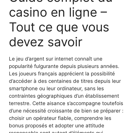
casino en ligne –
Tout ce que vous
devez savoir
Le jeu d’argent sur internet connaît une
popularité fulgurante depuis plusieurs années.
Les joueurs français apprécient la possibilité
d’accéder à des centaines de titres depuis leur
smartphone ou leur ordinateur, sans les
contraintes géographiques d’un établissement
terrestre. Cette aisance s’accompagne toutefois
d’une nécessité croissante de bien se préparer :
choisir un opérateur fiable, comprendre les
bonus proposés et adopter une attitude
responsable sont autant d’éléments qui