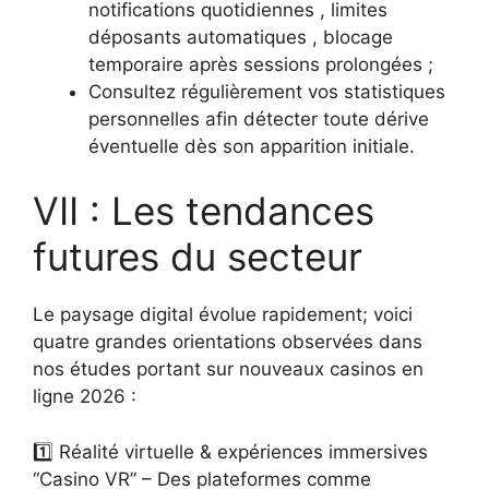
notifications quotidiennes , limites
déposants automatiques , blocage
temporaire après sessions prolongées ;
Consultez régulièrement vos statistiques
personnelles afin détecter toute dérive
éventuelle dès son apparition initiale.
VII : Les tendances
futures du secteur
Le paysage digital évolue rapidement; voici
quatre grandes orientations observées dans
nos études portant sur nouveaux casinos en
ligne 2026 :
1️⃣ Réalité virtuelle & expériences immersives
“Casino VR” – Des plateformes comme