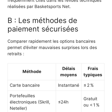
fréquemment cités dans les revues techniques
réalisées par Basketsports Net.
B : Les méthodes de
paiement sécurisées
Comparer rapidement les options bancaires
permet d’éviter mauvaises surprises lors des
retraits :
Délais
Frais
Méthode
moyens
typiques
Carte bancaire
Instantané
≤ 2 %
Portefeuilles
Gratuit
électroniques (Skrill,
≤24h
ou < 1 %
Neteller)