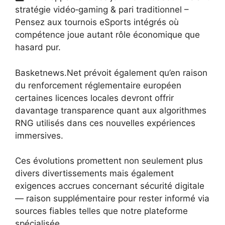
stratégie vidéo‑gaming & pari traditionnel –
Pensez aux tournois eSports intégrés où
compétence joue autant rôle économique que
hasard pur.
Basketnews.Net prévoit également qu’en raison
du renforcement réglementaire européen
certaines licences locales devront offrir
davantage transparence quant aux algorithmes
RNG utilisés dans ces nouvelles expériences
immersives.
Ces évolutions promettent non seulement plus
divers divertissements mais également
exigences accrues concernant sécurité digitale
— raison supplémentaire pour rester informé via
sources fiables telles que notre plateforme
spécialisée.