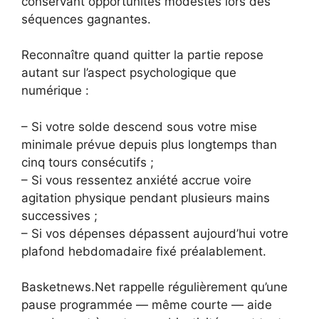
conservant opportunités modestes lors des
séquences gagnantes.
Reconnaître quand quitter la partie repose
autant sur l’aspect psychologique que
numérique :
– Si votre solde descend sous votre mise
minimale prévue depuis plus longtemps than
cinq tours consécutifs ;
– Si vous ressentez anxiété accrue voire
agitation physique pendant plusieurs mains
successives ;
– Si vos dépenses dépassent aujourd’hui votre
plafond hebdomadaire fixé préalablement.
Basketnews.Net rappelle régulièrement qu’une
pause programmée — même courte — aide