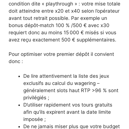
condition dite « playthrough » : votre mise totale
doit atteindre entre x20 et x40 selon l’opérateur
avant tout retrait possible. Par exemple un
bonus dépôt‑match 100 % /500 € avec x30
requiert donc au moins 15 000 € misés si vous
avez reçu exactement 500 € supplémentaires.
Pour optimiser votre premier dépôt il convient
donc :
De lire attentivement la liste des jeux
exclusifs au calcul du wagering –
généralement slots haut RTP >96 % sont
privilégiés ;
D’utiliser rapidement vos tours gratuits
afin qu’ils expirent avant la date limite
imposée ;
De ne jamais miser plus que votre budget