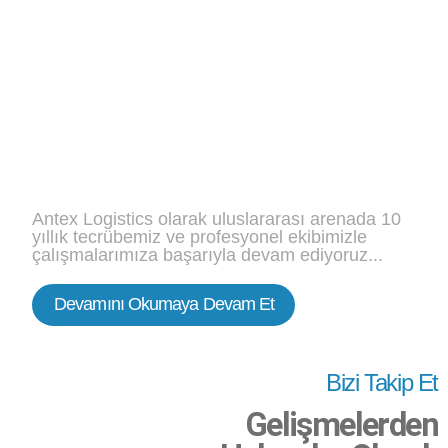
Antex Logistics olarak uluslararası arenada 10
yıllık tecrübemiz ve profesyonel ekibimizle
çalışmalarımıza başarıyla devam ediyoruz...
Devamını Okumaya Devam Et
Bizi Takip Et
Gelişmelerden