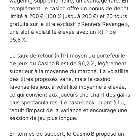
wagering supplémentaire, un avantage rare. En
complément, le casino offre un bonus de dépôt
limité à 200 € (100 % jusqu’à 200 €) et 20 tours
gratuits sur le titre exclusif « Renne’s Revenge »,
une slot à volatilité élevée avec un RTP de
95,8 %.
Le taux de retour (RTP) moyen du portefeuille
de jeux du Casino B est de 96,2 %, légèrement
supérieur à la moyenne du marché. La volatilité
des titres proposés varie, mais le casino
favorise les jeux à volatilité moyenne à élevée,
ce qui convient aux joueurs cherchant des gains
plus spectaculaires. Le cash‑back, quant à lui,
réduit l’impact de la variance et encourage une
session de jeu plus longue.
En termes de support, le Casino B propose un