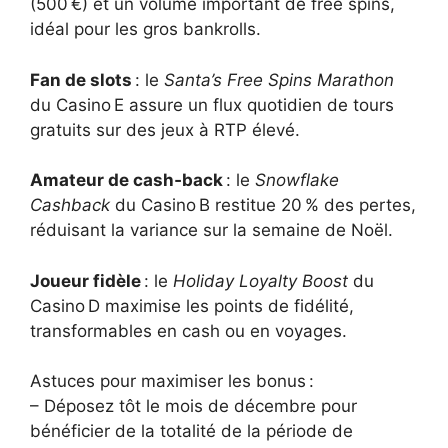
(500 €) et un volume important de free spins,
idéal pour les gros bankrolls.
Fan de slots
: le
Santa’s Free Spins Marathon
du Casino E assure un flux quotidien de tours
gratuits sur des jeux à RTP élevé.
Amateur de cash‑back
: le
Snowflake
Cashback
du Casino B restitue 20 % des pertes,
réduisant la variance sur la semaine de Noël.
Joueur fidèle
: le
Holiday Loyalty Boost
du
Casino D maximise les points de fidélité,
transformables en cash ou en voyages.
Astuces pour maximiser les bonus :
– Déposez tôt le mois de décembre pour
bénéficier de la totalité de la période de