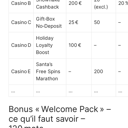
Casino B
200 €
20 
Cashback
(excl.)
Gift‑Box
Casino C
25 €
50
–
No‑Deposit
Holiday
Casino D
Loyalty
100 €
–
–
Boost
Santa’s
Casino E
Free Spins
–
200
–
Marathon
…
…
…
…
…
Bonus « Welcome Pack » –
ce qu’il faut savoir –