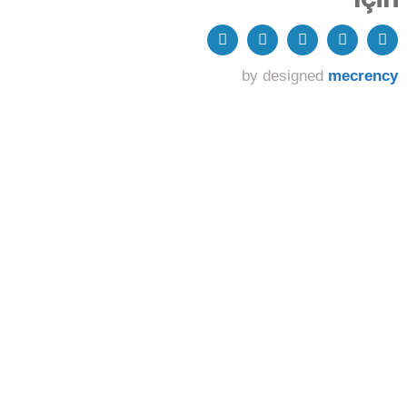
by designed
mecrency