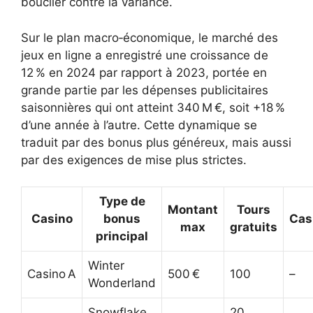
bouclier contre la variance.
Sur le plan macro‑économique, le marché des
jeux en ligne a enregistré une croissance de
12 % en 2024 par rapport à 2023, portée en
grande partie par les dépenses publicitaires
saisonnières qui ont atteint 340 M €, soit +18 %
d’une année à l’autre. Cette dynamique se
traduit par des bonus plus généreux, mais aussi
par des exigences de mise plus strictes.
Type de
Montant
Tours
Casino
bonus
Cas
max
gratuits
principal
Winter
Casino A
500 €
100
–
Wonderland
Snowflake
20