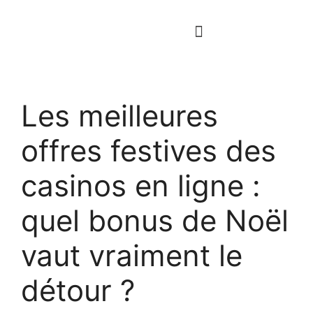
Les meilleures
offres festives des
casinos en ligne :
quel bonus de Noël
vaut vraiment le
détour ?