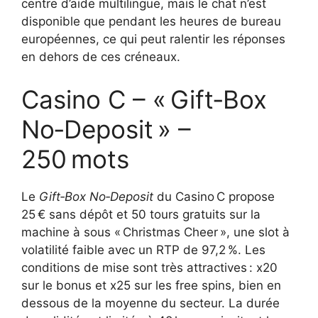
centre d’aide multilingue, mais le chat n’est
disponible que pendant les heures de bureau
européennes, ce qui peut ralentir les réponses
en dehors de ces créneaux.
Casino C – « Gift‑Box
No‑Deposit » –
250 mots
Le
Gift‑Box No‑Deposit
du Casino C propose
25 € sans dépôt et 50 tours gratuits sur la
machine à sous « Christmas Cheer », une slot à
volatilité faible avec un RTP de 97,2 %. Les
conditions de mise sont très attractives : x20
sur le bonus et x25 sur les free spins, bien en
dessous de la moyenne du secteur. La durée