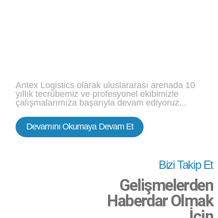
Antex Logistics olarak uluslararası arenada 10
yıllık tecrübemiz ve profesyonel ekibimizle
çalışmalarımıza başarıyla devam ediyoruz...
Devamını Okumaya Devam Et
Bizi Takip Et
Gelişmelerden
Haberdar Olmak
İçin