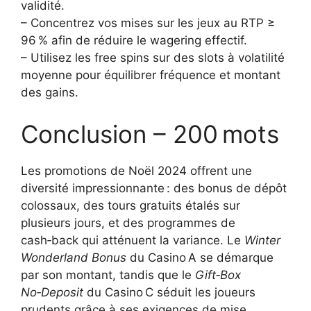
validité.
– Concentrez vos mises sur les jeux au RTP ≥
96 % afin de réduire le wagering effectif.
– Utilisez les free spins sur des slots à volatilité
moyenne pour équilibrer fréquence et montant
des gains.
Conclusion – 200 mots
Les promotions de Noël 2024 offrent une
diversité impressionnante : des bonus de dépôt
colossaux, des tours gratuits étalés sur
plusieurs jours, et des programmes de
cash‑back qui atténuent la variance. Le
Winter
Wonderland Bonus
du Casino A se démarque
par son montant, tandis que le
Gift‑Box
No‑Deposit
du Casino C séduit les joueurs
prudents grâce à ses exigences de mise