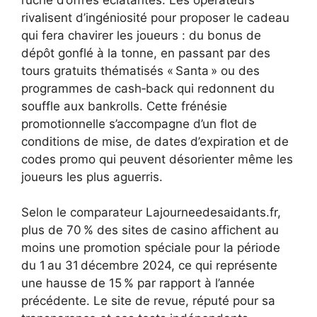
rivalisent d’ingéniosité pour proposer le cadeau
qui fera chavirer les joueurs : du bonus de
dépôt gonflé à la tonne, en passant par des
tours gratuits thématisés « Santa » ou des
programmes de cash‑back qui redonnent du
souffle aux bankrolls. Cette frénésie
promotionnelle s’accompagne d’un flot de
conditions de mise, de dates d’expiration et de
codes promo qui peuvent désorienter même les
joueurs les plus aguerris.
Selon le comparateur Lajourneedesaidants.fr,
plus de 70 % des sites de casino affichent au
moins une promotion spéciale pour la période
du 1 au 31 décembre 2024, ce qui représente
une hausse de 15 % par rapport à l’année
précédente. Le site de revue, réputé pour sa