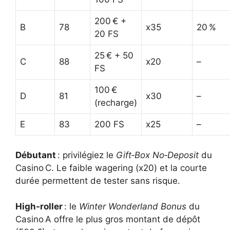
200 € +
B
78
x35
20 %
20 FS
25 € + 50
C
88
x20
–
FS
100 €
D
81
x30
–
(recharge)
E
83
200 FS
x25
–
Débutant
: privilégiez le
Gift‑Box No‑Deposit
du
Casino C. Le faible wagering (x20) et la courte
durée permettent de tester sans risque.
High‑roller
: le
Winter Wonderland Bonus
du
Casino A offre le plus gros montant de dépôt