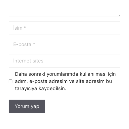
Daha sonraki yorumlarımda kullanılması için
adım, e-posta adresim ve site adresim bu
tarayıcıya kaydedilsin.