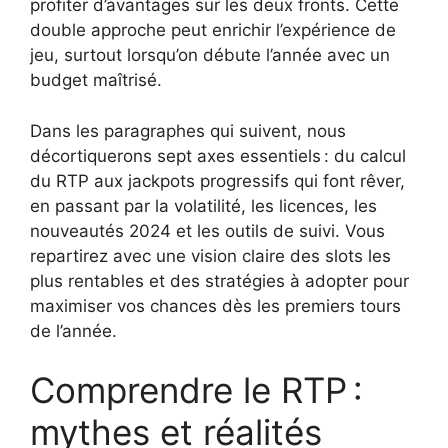
profiter d’avantages sur les deux fronts. Cette
double approche peut enrichir l’expérience de
jeu, surtout lorsqu’on débute l’année avec un
budget maîtrisé.
Dans les paragraphes qui suivent, nous
décortiquerons sept axes essentiels : du calcul
du RTP aux jackpots progressifs qui font rêver,
en passant par la volatilité, les licences, les
nouveautés 2024 et les outils de suivi. Vous
repartirez avec une vision claire des slots les
plus rentables et des stratégies à adopter pour
maximiser vos chances dès les premiers tours
de l’année.
Comprendre le RTP :
mythes et réalités