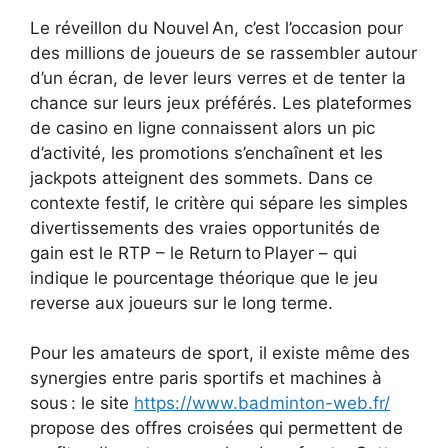
Le réveillon du Nouvel An, c’est l’occasion pour
des millions de joueurs de se rassembler autour
d’un écran, de lever leurs verres et de tenter la
chance sur leurs jeux préférés. Les plateformes
de casino en ligne connaissent alors un pic
d’activité, les promotions s’enchaînent et les
jackpots atteignent des sommets. Dans ce
contexte festif, le critère qui sépare les simples
divertissements des vraies opportunités de
gain est le RTP – le Return to Player – qui
indique le pourcentage théorique que le jeu
reverse aux joueurs sur le long terme.
Pour les amateurs de sport, il existe même des
synergies entre paris sportifs et machines à
sous : le site
https://www.badminton-web.fr/
propose des offres croisées qui permettent de