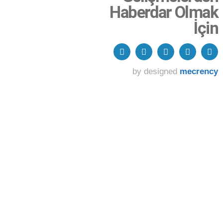
Haberdar Olmak
İçin
by designed
mecrency