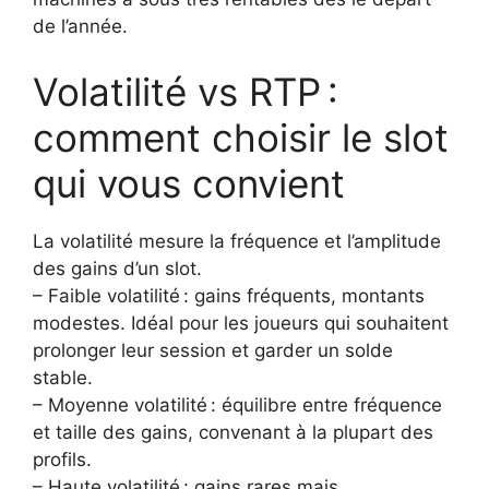
de l’année.
Volatilité vs RTP :
comment choisir le slot
qui vous convient
La volatilité mesure la fréquence et l’amplitude
des gains d’un slot.
– Faible volatilité : gains fréquents, montants
modestes. Idéal pour les joueurs qui souhaitent
prolonger leur session et garder un solde
stable.
– Moyenne volatilité : équilibre entre fréquence
et taille des gains, convenant à la plupart des
profils.
– Haute volatilité : gains rares mais