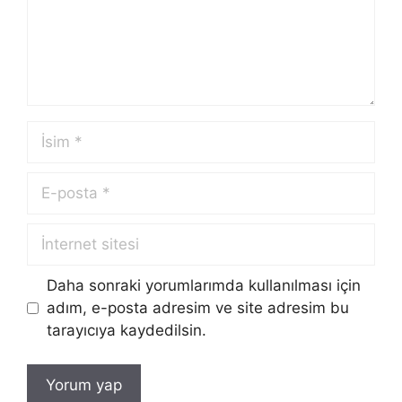
Daha sonraki yorumlarımda kullanılması için
adım, e-posta adresim ve site adresim bu
tarayıcıya kaydedilsin.