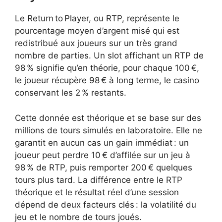
Le Return to Player, ou RTP, représente le
pourcentage moyen d’argent misé qui est
redistribué aux joueurs sur un très grand
nombre de parties. Un slot affichant un RTP de
98 % signifie qu’en théorie, pour chaque 100 €,
le joueur récupère 98 € à long terme, le casino
conservant les 2 % restants.
Cette donnée est théorique et se base sur des
millions de tours simulés en laboratoire. Elle ne
garantit en aucun cas un gain immédiat : un
joueur peut perdre 10 € d’affilée sur un jeu à
98 % de RTP, puis remporter 200 € quelques
tours plus tard. La différence entre le RTP
théorique et le résultat réel d’une session
dépend de deux facteurs clés : la volatilité du
jeu et le nombre de tours joués.