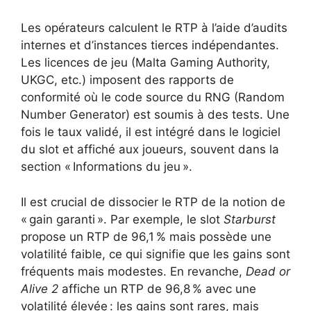
Les opérateurs calculent le RTP à l’aide d’audits
internes et d’instances tierces indépendantes.
Les licences de jeu (Malta Gaming Authority,
UKGC, etc.) imposent des rapports de
conformité où le code source du RNG (Random
Number Generator) est soumis à des tests. Une
fois le taux validé, il est intégré dans le logiciel
du slot et affiché aux joueurs, souvent dans la
section « Informations du jeu ».
Il est crucial de dissocier le RTP de la notion de
« gain garanti ». Par exemple, le slot
Starburst
propose un RTP de 96,1 % mais possède une
volatilité faible, ce qui signifie que les gains sont
fréquents mais modestes. En revanche,
Dead or
Alive 2
affiche un RTP de 96,8 % avec une
volatilité élevée : les gains sont rares, mais