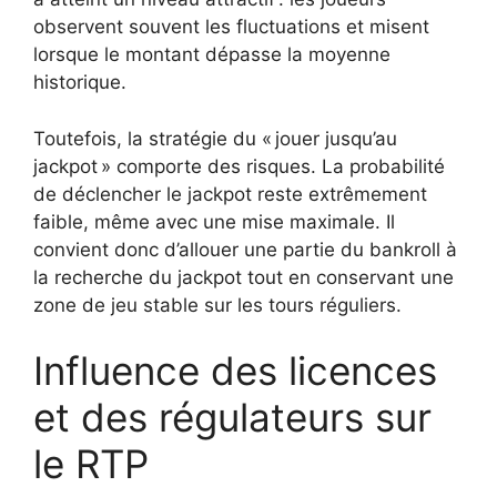
observent souvent les fluctuations et misent
lorsque le montant dépasse la moyenne
historique.
Toutefois, la stratégie du « jouer jusqu’au
jackpot » comporte des risques. La probabilité
de déclencher le jackpot reste extrêmement
faible, même avec une mise maximale. Il
convient donc d’allouer une partie du bankroll à
la recherche du jackpot tout en conservant une
zone de jeu stable sur les tours réguliers.
Influence des licences
et des régulateurs sur
le RTP