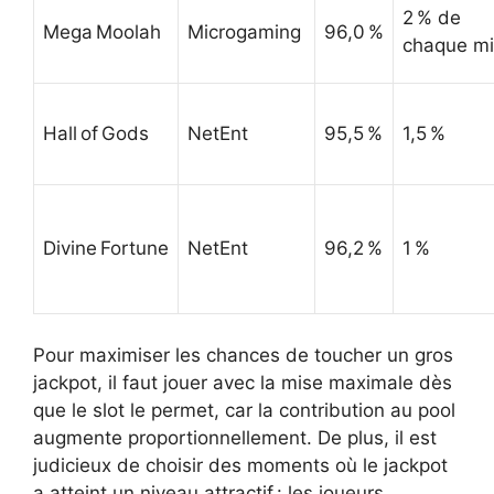
2 % de
Mega Moolah
Microgaming
96,0 %
chaque m
Hall of Gods
NetEnt
95,5 %
1,5 %
Divine Fortune
NetEnt
96,2 %
1 %
Pour maximiser les chances de toucher un gros
jackpot, il faut jouer avec la mise maximale dès
que le slot le permet, car la contribution au pool
augmente proportionnellement. De plus, il est
judicieux de choisir des moments où le jackpot
a atteint un niveau attractif : les joueurs