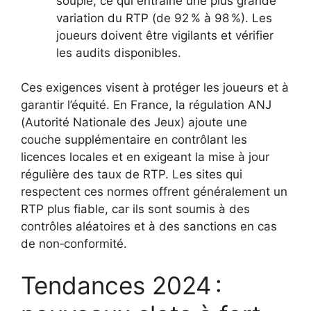
souple, ce qui entraîne une plus grande
variation du RTP (de 92 % à 98 %). Les
joueurs doivent être vigilants et vérifier
les audits disponibles.
Ces exigences visent à protéger les joueurs et à
garantir l’équité. En France, la régulation ANJ
(Autorité Nationale des Jeux) ajoute une
couche supplémentaire en contrôlant les
licences locales et en exigeant la mise à jour
régulière des taux de RTP. Les sites qui
respectent ces normes offrent généralement un
RTP plus fiable, car ils sont soumis à des
contrôles aléatoires et à des sanctions en cas
de non‑conformité.
Tendances 2024 :