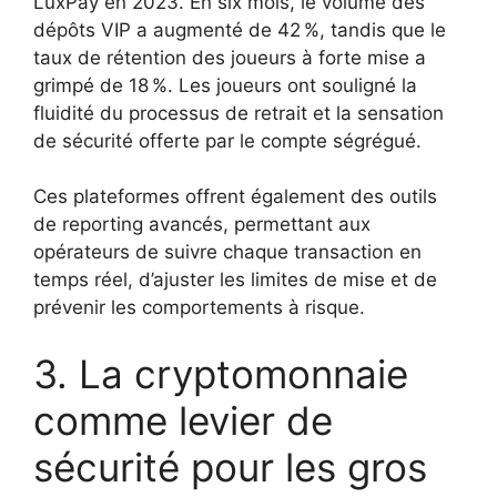
LuxPay en 2023. En six mois, le volume des
dépôts VIP a augmenté de 42 %, tandis que le
taux de rétention des joueurs à forte mise a
grimpé de 18 %. Les joueurs ont souligné la
fluidité du processus de retrait et la sensation
de sécurité offerte par le compte ségrégué.
Ces plateformes offrent également des outils
de reporting avancés, permettant aux
opérateurs de suivre chaque transaction en
temps réel, d’ajuster les limites de mise et de
prévenir les comportements à risque.
3. La cryptomonnaie
comme levier de
sécurité pour les gros