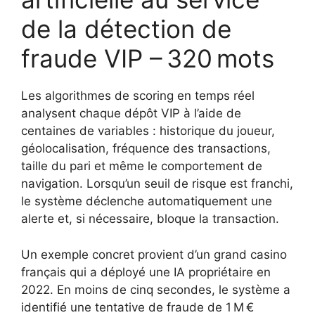
de la détection de
fraude VIP – 320 mots
Les algorithmes de scoring en temps réel
analysent chaque dépôt VIP à l’aide de
centaines de variables : historique du joueur,
géolocalisation, fréquence des transactions,
taille du pari et même le comportement de
navigation. Lorsqu’un seuil de risque est franchi,
le système déclenche automatiquement une
alerte et, si nécessaire, bloque la transaction.
Un exemple concret provient d’un grand casino
français qui a déployé une IA propriétaire en
2022. En moins de cinq secondes, le système a
identifié une tentative de fraude de 1 M €