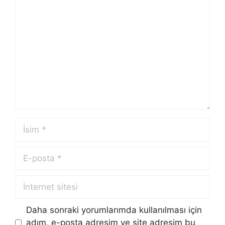
Daha sonraki yorumlarımda kullanılması için
adım, e-posta adresim ve site adresim bu