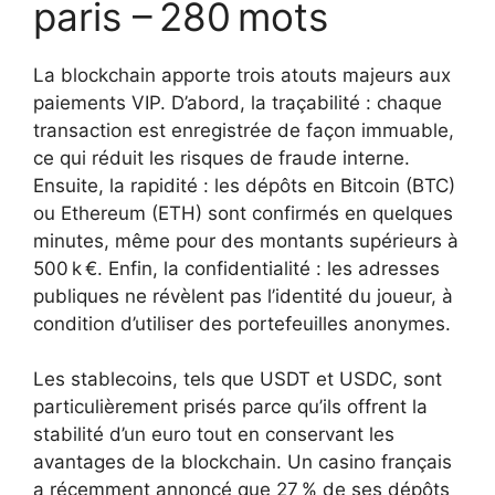
paris – 280 mots
La blockchain apporte trois atouts majeurs aux
paiements VIP. D’abord, la traçabilité : chaque
transaction est enregistrée de façon immuable,
ce qui réduit les risques de fraude interne.
Ensuite, la rapidité : les dépôts en Bitcoin (BTC)
ou Ethereum (ETH) sont confirmés en quelques
minutes, même pour des montants supérieurs à
500 k €. Enfin, la confidentialité : les adresses
publiques ne révèlent pas l’identité du joueur, à
condition d’utiliser des portefeuilles anonymes.
Les stablecoins, tels que USDT et USDC, sont
particulièrement prisés parce qu’ils offrent la
stabilité d’un euro tout en conservant les
avantages de la blockchain. Un casino français
a récemment annoncé que 27 % de ses dépôts