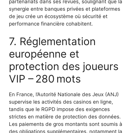
partenariats dans ses revues, soulignant que la
synergie entre banques privées et plateformes
de jeu crée un écosystème où sécurité et
performance financière cohabitent.
7. Réglementation
européenne et
protection des joueurs
VIP – 280 mots
En France, l’Autorité Nationale des Jeux (ANJ)
supervise les activités des casinos en ligne,
tandis que le RGPD impose des exigences
strictes en matière de protection des données.
Les paiements de gros montants sont soumis à
des obligations supplémentaires, notamment la