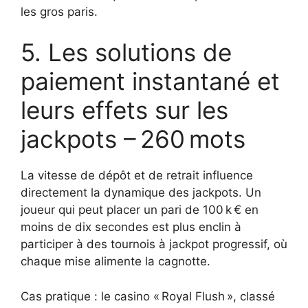
les gros paris.
5. Les solutions de
paiement instantané et
leurs effets sur les
jackpots – 260 mots
La vitesse de dépôt et de retrait influence
directement la dynamique des jackpots. Un
joueur qui peut placer un pari de 100 k € en
moins de dix secondes est plus enclin à
participer à des tournois à jackpot progressif, où
chaque mise alimente la cagnotte.
Cas pratique : le casino « Royal Flush », classé