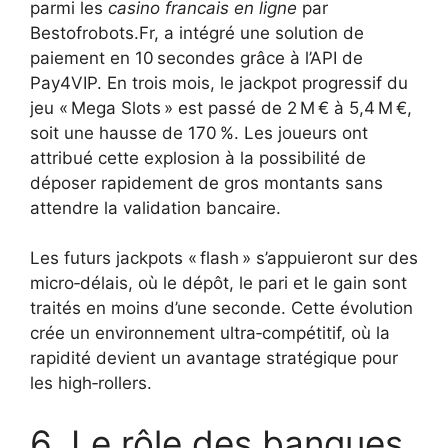
parmi les
casino francais en ligne
par
Bestofrobots.Fr, a intégré une solution de
paiement en 10 secondes grâce à l’API de
Pay4VIP. En trois mois, le jackpot progressif du
jeu « Mega Slots » est passé de 2 M € à 5,4 M €,
soit une hausse de 170 %. Les joueurs ont
attribué cette explosion à la possibilité de
déposer rapidement de gros montants sans
attendre la validation bancaire.
Les futurs jackpots « flash » s’appuieront sur des
micro‑délais, où le dépôt, le pari et le gain sont
traités en moins d’une seconde. Cette évolution
crée un environnement ultra‑compétitif, où la
rapidité devient un avantage stratégique pour
les high‑rollers.
6. Le rôle des banques