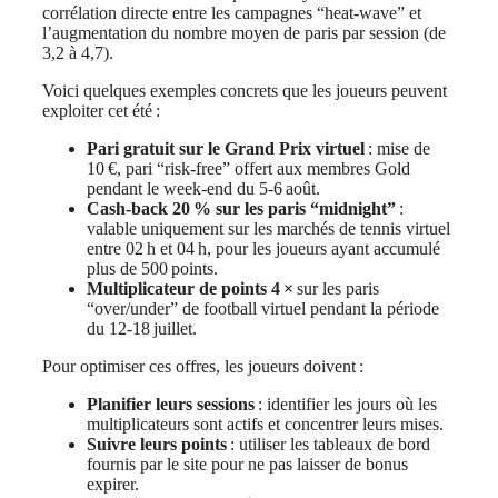
corrélation directe entre les campagnes “heat‑wave” et
l’augmentation du nombre moyen de paris par session (de
3,2 à 4,7).
Voici quelques exemples concrets que les joueurs peuvent
exploiter cet été :
Pari gratuit sur le Grand Prix virtuel
: mise de
10 €, pari “risk‑free” offert aux membres Gold
pendant le week‑end du 5‑6 août.
Cash‑back 20 % sur les paris “midnight”
:
valable uniquement sur les marchés de tennis virtuel
entre 02 h et 04 h, pour les joueurs ayant accumulé
plus de 500 points.
Multiplicateur de points 4 ×
sur les paris
“over/under” de football virtuel pendant la période
du 12‑18 juillet.
Pour optimiser ces offres, les joueurs doivent :
Planifier leurs sessions
: identifier les jours où les
multiplicateurs sont actifs et concentrer leurs mises.
Suivre leurs points
: utiliser les tableaux de bord
fournis par le site pour ne pas laisser de bonus
expirer.