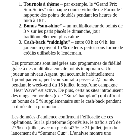
Tournois à thème
– par exemple, le “Grand Prix
Sun‑Series” où chaque course virtuelle de Formule 1
rapporte des points doublés pendant les heures de
midi à 18 h.
Bonus “sun‑shine”
– un multiplicateur de points de
3 × sur les paris placés le dimanche, jour
traditionnellement plus calme.
Cash‑back “midnight”
– entre 00 h et 04 h, les
joueurs reçoivent 15 % de leurs pertes sous forme de
crédits utilisables le lendemain.
Ces promotions sont intégrées aux programmes de fidélité
grâce à des multiplicateurs de points temporaires. Un
joueur au niveau Argent, qui accumule habituellement
1 point par euro, peut voir son ratio passer à 2,5 points
pendant le week‑end du 15 juillet, lorsqu’une campagne
“Heat‑Wave” est active. De plus, certains sites introduisent
des rangs temporaires (ex. : “Sun‑Champion”) qui offrent
un bonus de 5 % supplémentaire sur le cash‑back pendant
la durée de la promotion.
Les données d’audience confirment l’efficacité de ces
opérations. Sur la plateforme SportPulse, le trafic a crû de
27 % en juillet, avec un pic de 42 % le 21 juillet, jour du
lancement du “Summer Cup”. L’analyse montre une