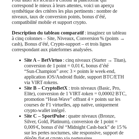
correspond le mieux à leurs attentes, voici un aperçu
synthétique des critères les plus pertinents : nombre de
niveaux, taux de conversion points, bonus d’été,
compatibilité mobile et support crypto.
Description du tableau comparatif
: imaginez un tableau
à cinq colonnes – Site, Niveaux, Conversion % (points →
cash), Bonus d’été, Crypto‑support – et trois lignes
correspondant aux plateformes analysées.
Site A – BetVirtuo
: cinq niveaux (Starter → Titan),
conversion de 1 point = 0,01 €, bonus d’été
“Sun‑Champion” avec 3 × points le week‑end,
application iOS/Android fluide, support BTC/ETH
via VIRT‑tokens.
Site B – CryptoBetX
: trois niveaux (Basic, Pro,
Elite), conversion de 1 VIRT‑token = 0,00002 BTC,
promotion “Heat‑Wave” offrant 4 × points sur les
courses de F1 virtuelles, app native, uniquement
crypto‑wallet intégré.
Site C – SportPulse
: quatre niveaux (Bronze,
Silver, Gold, Platinum), conversion de 1 point =
0,009 €, bonus d’été “Midnight Cash‑back” de 15 %
sur les pertes nocturnes, site responsive, support de
dépôts fiat et crypto via partenaires.