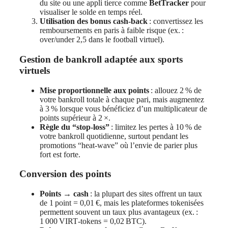
du site ou une appli tierce comme
BetTracker
pour
visualiser le solde en temps réel.
Utilisation des bonus cash‑back
: convertissez les
remboursements en paris à faible risque (ex. :
over/under 2,5 dans le football virtuel).
Gestion de bankroll adaptée aux sports
virtuels
Mise proportionnelle aux points
: allouez 2 % de
votre bankroll totale à chaque pari, mais augmentez
à 3 % lorsque vous bénéficiez d’un multiplicateur de
points supérieur à 2 ×.
Règle du “stop‑loss”
: limitez les pertes à 10 % de
votre bankroll quotidienne, surtout pendant les
promotions “heat‑wave” où l’envie de parier plus
fort est forte.
Conversion des points
Points → cash
: la plupart des sites offrent un taux
de 1 point = 0,01 €, mais les plateformes tokenisées
permettent souvent un taux plus avantageux (ex. :
1 000 VIRT‑tokens = 0,02 BTC).