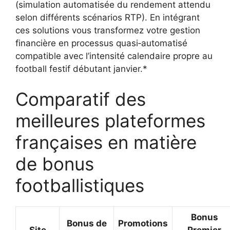
(simulation automatisée du rendement attendu
selon différents scénarios RTP). En intégrant
ces solutions vous transformez votre gestion
financière en processus quasi‑automatisé
compatible avec l’intensité calendaire propre au
football festif débutant janvier.*
Comparatif des
meilleures plateformes
françaises en matière
de bonus
footballistiques
Bonus
Bonus de
Promotions