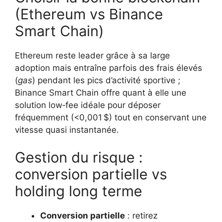
(Ethereum vs Binance
Smart Chain)
Ethereum reste leader grâce à sa large
adoption mais entraîne parfois des frais élevés
(
gas
) pendant les pics d’activité sportive ;
Binance Smart Chain offre quant à elle une
solution low‑fee idéale pour déposer
fréquemment (<0,001 $) tout en conservant une
vitesse quasi instantanée.
Gestion du risque :
conversion partielle vs
holding long terme
Conversion partielle
: retirez