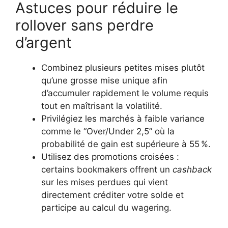
Astuces pour réduire le
rollover sans perdre
d’argent
Combinez plusieurs petites mises plutôt
qu’une grosse mise unique afin
d’accumuler rapidement le volume requis
tout en maîtrisant la volatilité.
Privilégiez les marchés à faible variance
comme le “Over/Under 2,5” où la
probabilité de gain est supérieure à 55 %.
Utilisez des promotions croisées :
certains bookmakers offrent un
cashback
sur les mises perdues qui vient
directement créditer votre solde et
participe au calcul du wagering.