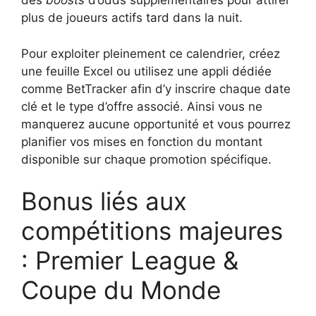
des
boosts
d’odds supplémentaires pour attirer
plus de joueurs actifs tard dans la nuit.
Pour exploiter pleinement ce calendrier, créez
une feuille Excel ou utilisez une appli dédiée
comme BetTracker afin d’y inscrire chaque date
clé et le type d’offre associé. Ainsi vous ne
manquerez aucune opportunité et vous pourrez
planifier vos mises en fonction du montant
disponible sur chaque promotion spécifique.
Bonus liés aux
compétitions majeures
: Premier League &
Coupe du Monde