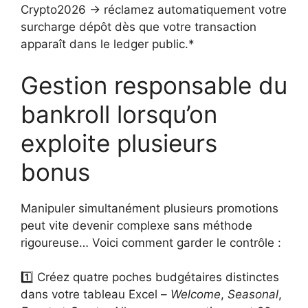
Crypto2026 → réclamez automatiquement votre
surcharge dépôt dès que votre transaction
apparaît dans le ledger public.*
Gestion responsable du
bankroll lorsqu’on
exploite plusieurs
bonus
Manipuler simultanément plusieurs promotions
peut vite devenir complexe sans méthode
rigoureuse… Voici comment garder le contrôle :
1️⃣ Créez quatre poches budgétaires distinctes
dans votre tableau Excel –
Welcome
,
Seasonal
,