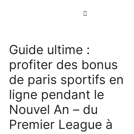
Guide ultime :
profiter des bonus
de paris sportifs en
ligne pendant le
Nouvel An – du
Premier League à