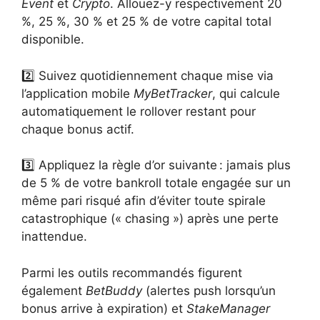
Event
et
Crypto
. Allouez-y respectivement 20
%, 25 %, 30 % et 25 % de votre capital total
disponible.
2️⃣ Suivez quotidiennement chaque mise via
l’application mobile
MyBetTracker
, qui calcule
automatiquement le rollover restant pour
chaque bonus actif.
3️⃣ Appliquez la règle d’or suivante : jamais plus
de 5 % de votre bankroll totale engagée sur un
même pari risqué afin d’éviter toute spirale
catastrophique (« chasing ») après une perte
inattendue.
Parmi les outils recommandés figurent
également
BetBuddy
(alertes push lorsqu’un
bonus arrive à expiration) et
StakeManager