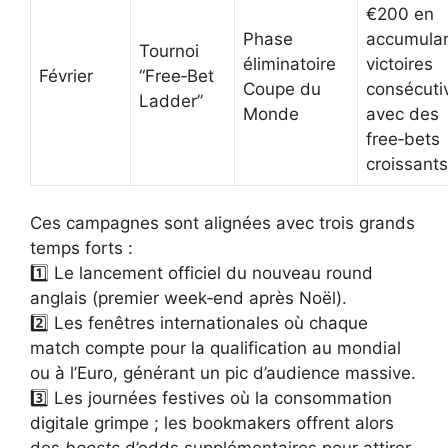
€200 en
Phase
accumulan
Tournoi
éliminatoire
victoires
Février
“Free‑Bet
Coupe du
consécuti
Ladder”
Monde
avec des
free‑bets
croissants
Ces campagnes sont alignées avec trois grands
temps forts :
1️⃣ Le lancement officiel du nouveau round
anglais (premier week‑end après Noël).
2️⃣ Les fenêtres internationales où chaque
match compte pour la qualification au mondial
ou à l’Euro, générant un pic d’audience massive.
3️⃣ Les journées festives où la consommation
digitale grimpe ; les bookmakers offrent alors