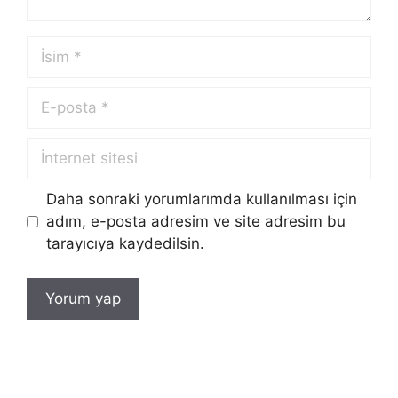
Daha sonraki yorumlarımda kullanılması için
adım, e-posta adresim ve site adresim bu
tarayıcıya kaydedilsin.