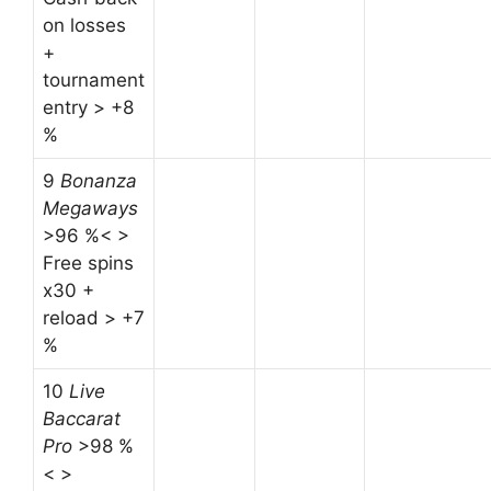
on losses
+
tournament
entry > +8
%
9
Bonanza
Megaways
>96 %< >
Free spins
x30 +
reload > +7
%
10
Live
Baccarat
Pro
>98 %
< >