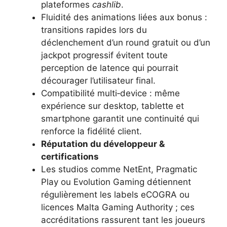
plateformes
cashlib
.
Fluidité des animations liées aux bonus :
transitions rapides lors du
déclenchement d’un round gratuit ou d’un
jackpot progressif évitent toute
perception de latence qui pourrait
décourager l’utilisateur final.
Compatibilité multi‑device : même
expérience sur desktop, tablette et
smartphone garantit une continuité qui
renforce la fidélité client.
Réputation du développeur &
certifications
Les studios comme NetEnt, Pragmatic
Play ou Evolution Gaming détiennent
régulièrement les labels eCOGRA ou
licences Malta Gaming Authority ; ces
accréditations rassurent tant les joueurs