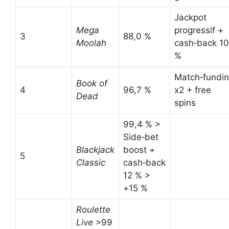
Jackpot
Mega
progressif +
3
88,0 %
Moolah
cash‑back 10
%
Match‑fundi
Book of
4
96,7 %
x2 + free
Dead
spins
99,4 % >
Side‑bet
Blackjack
boost +
5
Classic
cash‑back
12 % >
+15 %
Roulette
Live
>99