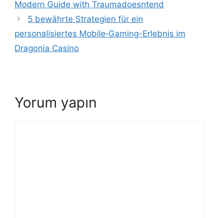
Modern Guide with Traumadoesntend
5 bewährte Strategien für ein
personalisiertes Mobile‑Gaming-Erlebnis im
Dragonia Casino
Yorum yapın