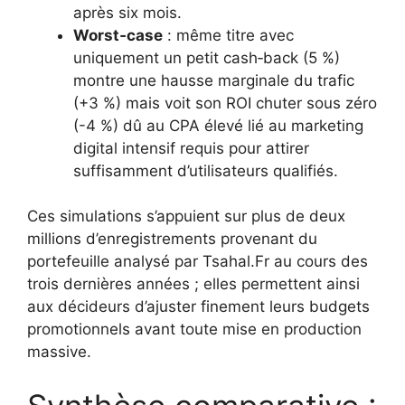
après six mois.
Worst‑case
: même titre avec
uniquement un petit cash‑back (5 %)
montre une hausse marginale du trafic
(+3 %) mais voit son ROI chuter sous zéro
(-4 %) dû au CPA élevé lié au marketing
digital intensif requis pour attirer
suffisamment d’utilisateurs qualifiés.
Ces simulations s’appuient sur plus de deux
millions d’enregistrements provenant du
portefeuille analysé par Tsahal.Fr au cours des
trois dernières années ; elles permettent ainsi
aux décideurs d’ajuster finement leurs budgets
promotionnels avant toute mise en production
massive.