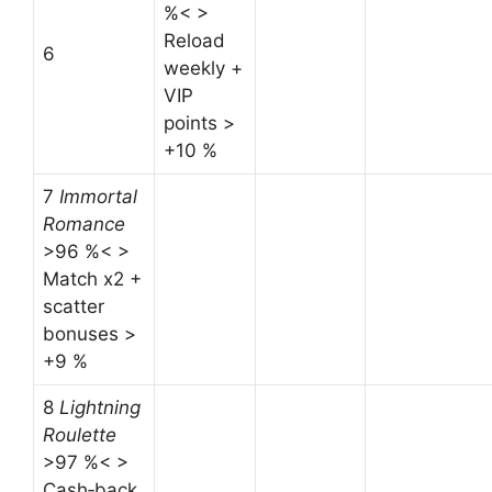
%< >
Reload
6
weekly +
VIP
points >
+10 %
7
Immortal
Romance
>96 %< >
Match x2 +
scatter
bonuses >
+9 %
8
Lightning
Roulette
>97 %< >
Cash‑back