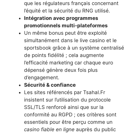
que les régulateurs français concernant
l’équité et la sécurité du RNG utilisé.
Intégration avec programmes
promotionnels multi‑plateformes
Un même bonus peut être exploité
simultanément dans le live casino et le
sportsbook grâce à un système centralisé
de points fidélité ; cela augmente
l’efficacité marketing car chaque euro
dépensé génère deux fois plus
d’engagement.
Sécurité & confiance
Les sites référencés par Tsahal.Fr
insistent sur l’utilisation du protocole
SSL/TLS renforcé ainsi que sur la
conformité au RGPD ; ces critères sont
essentiels pour être perçu comme un
casino fiable en ligne
auprès du public