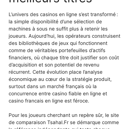
L’univers des casinos en ligne s’est transformé :
la simple disponibilité d’une sélection de
machines à sous ne suffit plus à retenir les
joueurs. Aujourd’hui, les opérateurs construisent
des bibliothèques de jeux qui fonctionnent
comme de véritables portefeuilles d’actifs
financiers, où chaque titre doit justifier son coût
d’acquisition et son potentiel de revenu
récurrent. Cette évolution place l’analyse
économique au cœur de la stratégie produit,
surtout dans un marché français où la
concurrence entre casino fiable en ligne et
casino francais en ligne est féroce.
Pour les joueurs cherchant un repère sûr, le site
de comparaison Tsahal.Fr se démarque comme