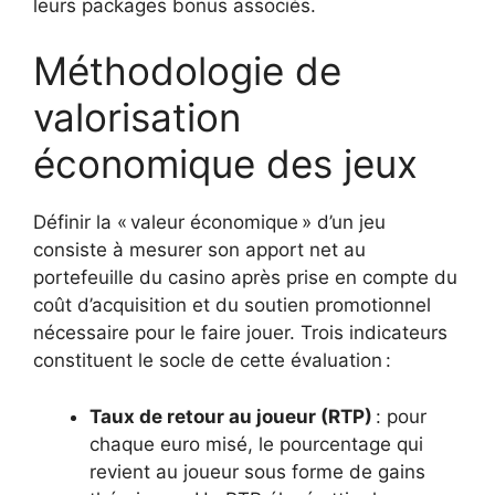
leurs packages bonus associés.
Méthodologie de
valorisation
économique des jeux
Définir la « valeur économique » d’un jeu
consiste à mesurer son apport net au
portefeuille du casino après prise en compte du
coût d’acquisition et du soutien promotionnel
nécessaire pour le faire jouer. Trois indicateurs
constituent le socle de cette évaluation :
Taux de retour au joueur (RTP)
: pour
chaque euro misé, le pourcentage qui
revient au joueur sous forme de gains