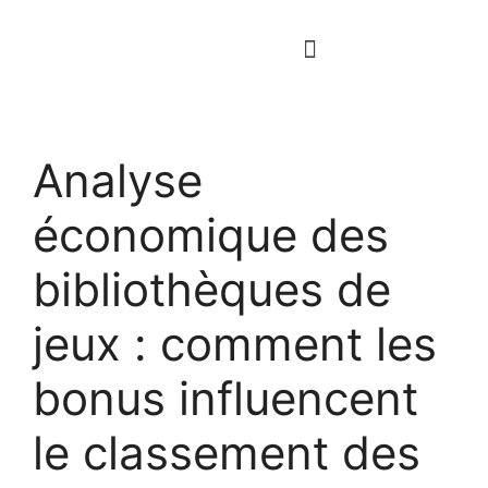
Analyse
économique des
bibliothèques de
jeux : comment les
bonus influencent
le classement des