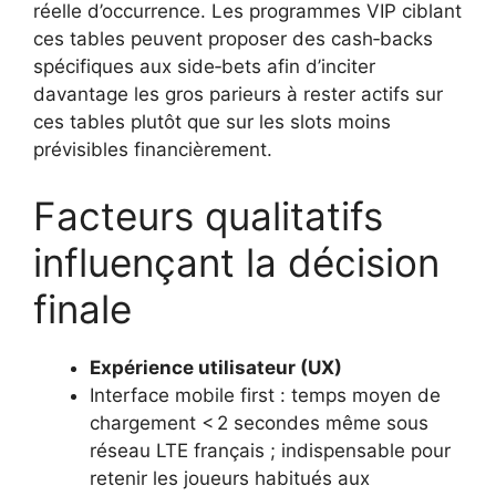
réelle d’occurrence. Les programmes VIP ciblant
ces tables peuvent proposer des cash‑backs
spécifiques aux side‑bets afin d’inciter
davantage les gros parieurs à rester actifs sur
ces tables plutôt que sur les slots moins
prévisibles financièrement.
Facteurs qualitatifs
influençant la décision
finale
Expérience utilisateur (UX)
Interface mobile first : temps moyen de
chargement < 2 secondes même sous
réseau LTE français ; indispensable pour
retenir les joueurs habitués aux