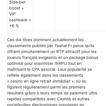
Side‑bet
boost +
VIP
cashback >
+6 %
Ces dix titres dominent actuellement les
classements publiés par Tsahal.Fr parce qu’ils
offrent simultanément un RTP attractif pour les
joueurs français exigeants et un package bonus
optimisé pour maximiser l’ARPU tout en
maîtrisant le CPA associé. Leur popularité se
reflète également dans les classements
« casino en ligne retrait immédiat », où ils
figurent régulièrement parmi les premiers
résultats grâce à leurs temps de paiement ultra
rapides compatibles avec Cashlib et autres
portefeuilles électroniques populaires en