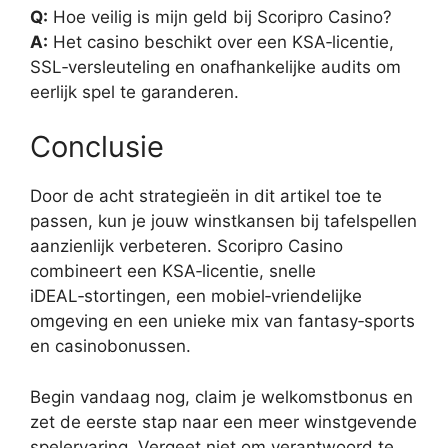
Q:
Hoe veilig is mijn geld bij Scoripro Casino?
A:
Het casino beschikt over een KSA‑licentie,
SSL‑versleuteling en onafhankelijke audits om
eerlijk spel te garanderen.
Conclusie
Door de acht strategieën in dit artikel toe te
passen, kun je jouw winstkansen bij tafelspellen
aanzienlijk verbeteren. Scoripro Casino
combineert een KSA‑licentie, snelle
iDEAL‑stortingen, een mobiel‑vriendelijke
omgeving en een unieke mix van fantasy‑sports
en casinobonussen.
Begin vandaag nog, claim je welkomstbonus en
zet de eerste stap naar een meer winstgevende
spelervaring. Vergeet niet om verantwoord te