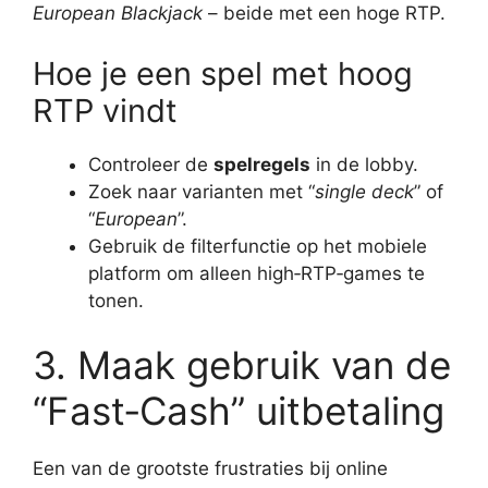
European Blackjack
– beide met een hoge RTP.
Hoe je een spel met hoog
RTP vindt
Controleer de
spelregels
in de lobby.
Zoek naar varianten met “
single deck
” of
“
European
”.
Gebruik de filterfunctie op het mobiele
platform om alleen high‑RTP‑games te
tonen.
3. Maak gebruik van de
“Fast‑Cash” uitbetaling
Een van de grootste frustraties bij online