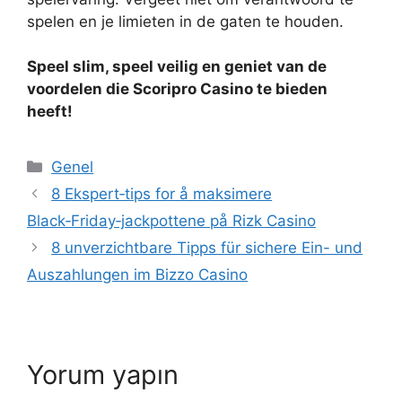
spelen en je limieten in de gaten te houden.
Speel slim, speel veilig en geniet van de
voordelen die Scoripro Casino te bieden
heeft!
Genel
8 Ekspert‑tips for å maksimere
Black‑Friday‑jackpottene på Rizk Casino
8 unverzichtbare Tipps für sichere Ein- und
Auszahlungen im Bizzo Casino
Yorum yapın