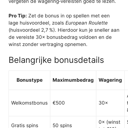
vergeten de wagering‑vereisten goed te lezen.
Pro Tip:
Zet de bonus in op spellen met een
lage huisvoordeel, zoals
European Roulette
(huisvoordeel 2,7 %). Hierdoor kun je sneller aan
de vereiste 30× bonusbedrag voldoen en de
winst zonder vertraging opnemen.
Belangrijke bonusdetails
Bonustype
Maximumbedrag
Wagering
Welkomstbonus
€500
30×
0× (winst
Gratis spins
50 spins