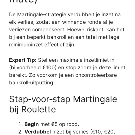
De Martingale‑strategie verdubbelt je inzet na
elk verlies, zodat één winnende ronde al je
verliezen compenseert. Hoewel riskant, kan het
bij een beperkt bankroll en een tafel met lage
minimuminzet effectief zijn.
Expert Tip:
Stel een maximale inzetlimiet in
(bijvoorbeeld €100) en stop zodra je deze limiet
bereikt. Zo voorkom je een oncontroleerbare
bankroll‑uitputting.
Stap‑voor‑stap Martingale
bij Roulette
Begin
met €5 op rood.
Verdubbel
inzet bij verlies (€10, €20,