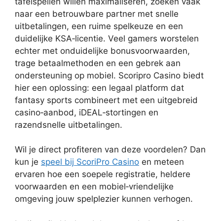
tafelspellen willen maximaliseren, zoeken vaak
naar een betrouwbare partner met snelle
uitbetalingen, een ruime spelkeuze en een
duidelijke KSA‑licentie. Veel gamers worstelen
echter met onduidelijke bonusvoorwaarden,
trage betaalmethoden en een gebrek aan
ondersteuning op mobiel. Scoripro Casino biedt
hier een oplossing: een legaal platform dat
fantasy sports combineert met een uitgebreid
casino‑aanbod, iDEAL‑stortingen en
razendsnelle uitbetalingen.
Wil je direct profiteren van deze voordelen? Dan
kun je
speel bij ScoriPro Casino
en meteen
ervaren hoe een soepele registratie, heldere
voorwaarden en een mobiel‑vriendelijke
omgeving jouw spelplezier kunnen verhogen.