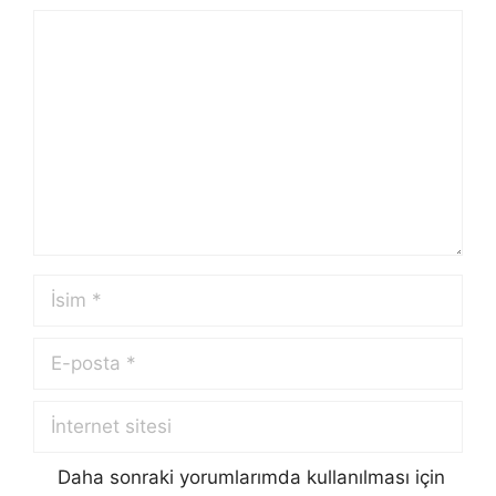
Daha sonraki yorumlarımda kullanılması için