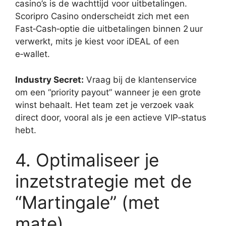
casino’s is de wachttijd voor uitbetalingen.
Scoripro Casino onderscheidt zich met een
Fast‑Cash‑optie die uitbetalingen binnen 2 uur
verwerkt, mits je kiest voor iDEAL of een
e‑wallet.
Industry Secret:
Vraag bij de klantenservice
om een “priority payout” wanneer je een grote
winst behaalt. Het team zet je verzoek vaak
direct door, vooral als je een actieve VIP‑status
hebt.
4. Optimaliseer je
inzetstrategie met de
“Martingale” (met
mate)