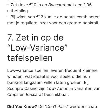
– Zet deze €10 in op
Baccarat
met een 1,06
uitbetaling.
– Bij winst van €12 kun je de bonus combineren
met je reguliere inzet voor een grotere bankroll.
7. Zet in op de
“Low‑Variance”
tafelspellen
Low‑variance spellen leveren frequent kleinere
winsten, wat ideaal is voor spelers die hun
bankroll langzaam willen laten groeien. Bij
Scoripro Casino zijn
Low‑Variance
varianten van
Craps
en
Baccarat
beschikbaar.
Did You Know?
De
“Don’t Pass”
weddenschap