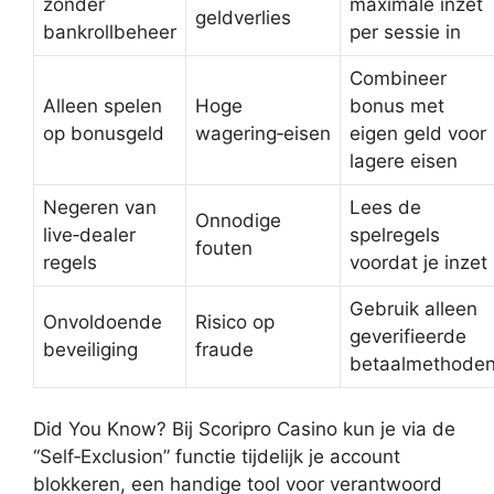
zonder
maximale inzet
geldverlies
bankrollbeheer
per sessie in
Combineer
Alleen spelen
Hoge
bonus met
op bonusgeld
wagering‑eisen
eigen geld voor
lagere eisen
Negeren van
Lees de
Onnodige
live‑dealer
spelregels
fouten
regels
voordat je inzet
Gebruik alleen
Onvoldoende
Risico op
geverifieerde
beveiliging
fraude
betaalmethode
Did You Know? Bij Scoripro Casino kun je via de
“Self‑Exclusion” functie tijdelijk je account
blokkeren, een handige tool voor verantwoord