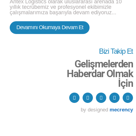
Antex Logistics olarak uluslararası arenada 10
yıllık tecrübemiz ve profesyonel ekibimizle
çalışmalarımıza başarıyla devam ediyoruz...
Devamını Okumaya Devam Et
Bizi Takip Et
Gelişmelerden
Haberdar Olmak
İçin
by designed
mecrency