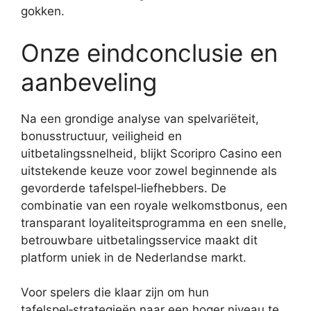
gokken.
Onze eindconclusie en
aanbeveling
Na een grondige analyse van spelvariëteit,
bonusstructuur, veiligheid en
uitbetalingssnelheid, blijkt Scoripro Casino een
uitstekende keuze voor zowel beginnende als
gevorderde tafelspel‑liefhebbers. De
combinatie van een royale welkomstbonus, een
transparant loyaliteitsprogramma en een snelle,
betrouwbare uitbetalingsservice maakt dit
platform uniek in de Nederlandse markt.
Voor spelers die klaar zijn om hun
tafelspel‑strategieën naar een hoger niveau te