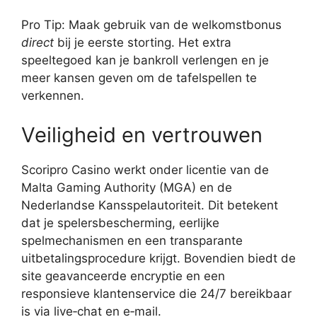
Pro Tip: Maak gebruik van de welkomstbonus
direct
bij je eerste storting. Het extra
speeltegoed kan je bankroll verlengen en je
meer kansen geven om de tafelspellen te
verkennen.
Veiligheid en vertrouwen
Scoripro Casino werkt onder licentie van de
Malta Gaming Authority (MGA) en de
Nederlandse Kansspelautoriteit. Dit betekent
dat je spelersbescherming, eerlijke
spelmechanismen en een transparante
uitbetalingsprocedure krijgt. Bovendien biedt de
site geavanceerde encryptie en een
responsieve klantenservice die 24/7 bereikbaar
is via live‑chat en e‑mail.