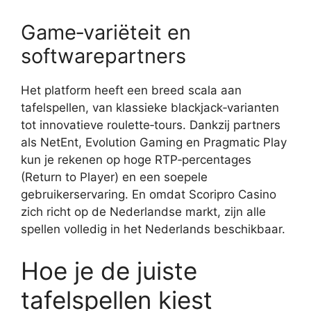
Game‑variëteit en
softwarepartners
Het platform heeft een breed scala aan
tafelspellen, van klassieke blackjack‑varianten
tot innovatieve roulette‑tours. Dankzij partners
als NetEnt, Evolution Gaming en Pragmatic Play
kun je rekenen op hoge RTP‑percentages
(Return to Player) en een soepele
gebruikerservaring. En omdat Scoripro Casino
zich richt op de Nederlandse markt, zijn alle
spellen volledig in het Nederlands beschikbaar.
Hoe je de juiste
tafelspellen kiest