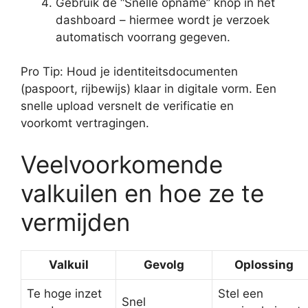
Gebruik de “Snelle opname” knop in het
dashboard – hiermee wordt je verzoek
automatisch voorrang gegeven.
Pro Tip: Houd je identiteitsdocumenten
(paspoort, rijbewijs) klaar in digitale vorm. Een
snelle upload versnelt de verificatie en
voorkomt vertragingen.
Veelvoorkomende
valkuilen en hoe ze te
vermijden
Valkuil
Gevolg
Oplossing
Te hoge inzet
Stel een
Snel