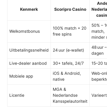
Ande
Kenmerk
Scoripro Casino
Nederl
casin
50% – 
100% match + 20
Welkomstbonus
match,
free spins
minder 
48 uur –
Uitbetalingssnelheid
24 uur (e‑wallet)
dagen
Live‑dealer aanbod
30+ tafels, 24/7
15–20 t
iOS & Android,
Web‑onl
Mobiele app
native
beperkt
MGA &
Licentie
Nederlandse
Varieert
Kansspelautoriteit