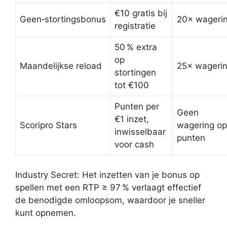
€10 gratis bij
Geen‑stortingsbonus
20× wageri
registratie
50 % extra
op
Maandelijkse reload
25× wageri
stortingen
tot €100
Punten per
Geen
€1 inzet,
Scoripro Stars
wagering op
inwisselbaar
punten
voor cash
Industry Secret: Het inzetten van je bonus op
spellen met een RTP ≥ 97 % verlaagt effectief
de benodigde omloopsom, waardoor je sneller
kunt opnemen.