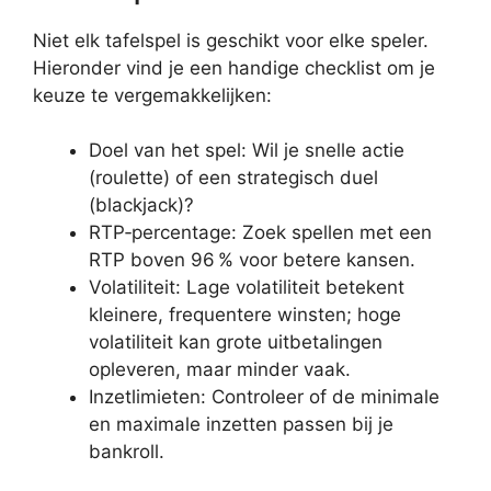
Niet elk tafelspel is geschikt voor elke speler.
Hieronder vind je een handige checklist om je
keuze te vergemakkelijken:
Doel van het spel: Wil je snelle actie
(roulette) of een strategisch duel
(blackjack)?
RTP‑percentage: Zoek spellen met een
RTP boven 96 % voor betere kansen.
Volatiliteit: Lage volatiliteit betekent
kleinere, frequentere winsten; hoge
volatiliteit kan grote uitbetalingen
opleveren, maar minder vaak.
Inzetlimieten: Controleer of de minimale
en maximale inzetten passen bij je
bankroll.