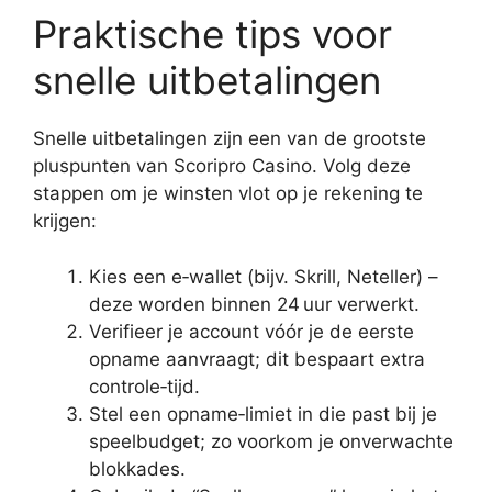
Praktische tips voor
snelle uitbetalingen
Snelle uitbetalingen zijn een van de grootste
pluspunten van Scoripro Casino. Volg deze
stappen om je winsten vlot op je rekening te
krijgen:
Kies een e‑wallet (bijv. Skrill, Neteller) –
deze worden binnen 24 uur verwerkt.
Verifieer je account vóór je de eerste
opname aanvraagt; dit bespaart extra
controle‑tijd.
Stel een opname‑limiet in die past bij je
speelbudget; zo voorkom je onverwachte
blokkades.