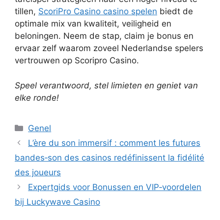
tillen,
ScoriPro Casino casino spelen
biedt de
optimale mix van kwaliteit, veiligheid en
beloningen. Neem de stap, claim je bonus en
ervaar zelf waarom zoveel Nederlandse spelers
vertrouwen op Scoripro Casino.
Speel verantwoord, stel limieten en geniet van
elke ronde!
Genel
L’ère du son immersif : comment les futures
bandes‑son des casinos redéfinissent la fidélité
des joueurs
Expertgids voor Bonussen en VIP‑voordelen
bij Luckywave Casino