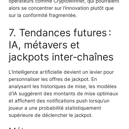
opérateurs comme CryptoWinner, qui pourraient
alors se concentrer sur l’innovation plutôt que
sur la conformité fragmentée.
7. Tendances futures :
IA, métavers et
jackpots inter‑chaînes
L’intelligence artificielle devient un levier pour
personnaliser les offres de jackpot. En
analysant les historiques de mise, les modèles
d’IA suggèrent des montants de mise optimaux
et affichent des notifications push lorsqu’un
joueur a une probabilité statistiquement
supérieure de déclencher le jackpot.