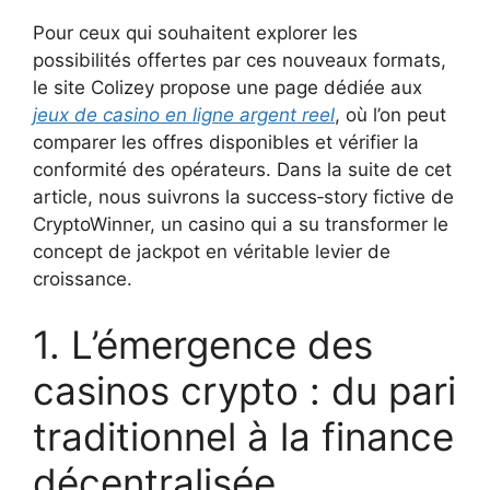
Pour ceux qui souhaitent explorer les
possibilités offertes par ces nouveaux formats,
le site Colizey propose une page dédiée aux
jeux de casino en ligne argent reel
, où l’on peut
comparer les offres disponibles et vérifier la
conformité des opérateurs. Dans la suite de cet
article, nous suivrons la success‑story fictive de
CryptoWinner, un casino qui a su transformer le
concept de jackpot en véritable levier de
croissance.
1. L’émergence des
casinos crypto : du pari
traditionnel à la finance
décentralisée