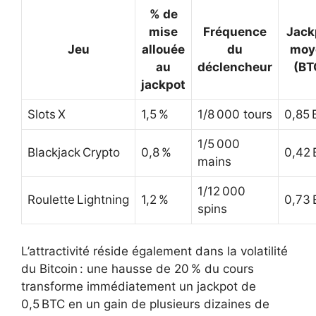
% de
mise
Fréquence
Jack
Jeu
allouée
du
moy
au
déclencheur
(BT
jackpot
Slots X
1,5 %
1/8 000 tours
0,85 
1/5 000
Blackjack Crypto
0,8 %
0,42
mains
1/12 000
Roulette Lightning
1,2 %
0,73
spins
L’attractivité réside également dans la volatilité
du Bitcoin : une hausse de 20 % du cours
transforme immédiatement un jackpot de
0,5 BTC en un gain de plusieurs dizaines de