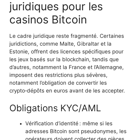
juridiques pour les
casinos Bitcoin
Le cadre juridique reste fragmenté. Certaines
juridictions, comme Malte, Gibraltar et la
Estonie, offrent des licences spécifiques pour
les jeux basés sur la blockchain, tandis que
d’autres, notamment la France et l’Allemagne,
imposent des restrictions plus sévères,
notamment l’obligation de convertir les
crypto‑dépôts en euros avant de les accepter.
Obligations KYC/AML
Vérification d’identité : même si les
adresses Bitcoin sont pseudonymes, les
opérateurs doivent collecter des pièces