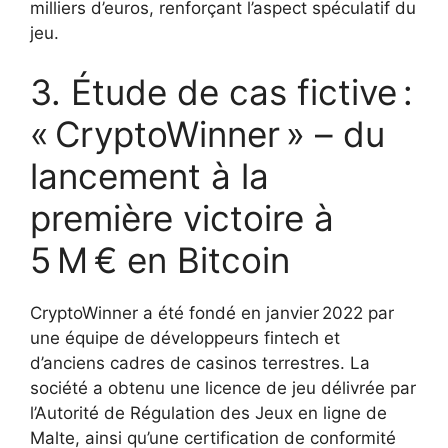
milliers d’euros, renforçant l’aspect spéculatif du
jeu.
3. Étude de cas fictive :
« CryptoWinner » – du
lancement à la
première victoire à
5 M € en Bitcoin
CryptoWinner a été fondé en janvier 2022 par
une équipe de développeurs fintech et
d’anciens cadres de casinos terrestres. La
société a obtenu une licence de jeu délivrée par
l’Autorité de Régulation des Jeux en ligne de
Malte, ainsi qu’une certification de conformité