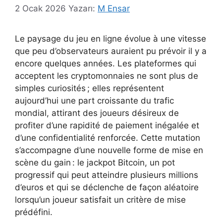
2 Ocak 2026
Yazarı:
M Ensar
Le paysage du jeu en ligne évolue à une vitesse
que peu d’observateurs auraient pu prévoir il y a
encore quelques années. Les plateformes qui
acceptent les cryptomonnaies ne sont plus de
simples curiosités ; elles représentent
aujourd’hui une part croissante du trafic
mondial, attirant des joueurs désireux de
profiter d’une rapidité de paiement inégalée et
d’une confidentialité renforcée. Cette mutation
s’accompagne d’une nouvelle forme de mise en
scène du gain : le jackpot Bitcoin, un pot
progressif qui peut atteindre plusieurs millions
d’euros et qui se déclenche de façon aléatoire
lorsqu’un joueur satisfait un critère de mise
prédéfini.