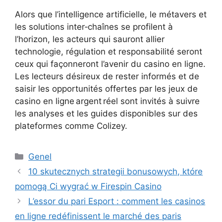
Alors que l’intelligence artificielle, le métavers et
les solutions inter‑chaînes se profilent à
l’horizon, les acteurs qui sauront allier
technologie, régulation et responsabilité seront
ceux qui façonneront l’avenir du casino en ligne.
Les lecteurs désireux de rester informés et de
saisir les opportunités offertes par les jeux de
casino en ligne argent réel sont invités à suivre
les analyses et les guides disponibles sur des
plateformes comme Colizey.
Genel
10 skutecznych strategii bonusowych, które
pomogą Ci wygrać w Firespin Casino
L’essor du pari Esport : comment les casinos
en ligne redéfinissent le marché des paris