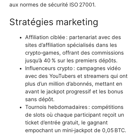
aux normes de sécurité ISO 27001.
Stratégies marketing
Affiliation ciblée : partenariat avec des
sites d’affiliation spécialisés dans les
crypto‑games, offrant des commissions
jusqu’à 40 % sur les premiers dépôts.
Influenceurs crypto : campagnes vidéo
avec des YouTubers et streamers qui ont
plus d’un million d’abonnés, mettant en
avant le jackpot progressif et les bonus
sans dépôt.
Tournois hebdomadaires : compétitions
de slots où chaque participant reçoit un
ticket d’entrée gratuit, le gagnant
empochant un mini‑jackpot de 0,05 BTC.