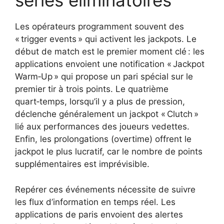
séries éliminatoires
Les opérateurs programment souvent des
« trigger events » qui activent les jackpots. Le
début de match est le premier moment clé : les
applications envoient une notification « Jackpot
Warm‑Up » qui propose un pari spécial sur le
premier tir à trois points. Le quatrième
quart‑temps, lorsqu’il y a plus de pression,
déclenche généralement un jackpot « Clutch »
lié aux performances des joueurs vedettes.
Enfin, les prolongations (overtime) offrent le
jackpot le plus lucratif, car le nombre de points
supplémentaires est imprévisible.
Repérer ces événements nécessite de suivre
les flux d’information en temps réel. Les
applications de paris envoient des alertes