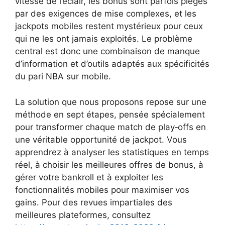
vitesse de l’éclair, les bonus sont parfois piégés
par des exigences de mise complexes, et les
jackpots mobiles restent mystérieux pour ceux
qui ne les ont jamais exploités. Le problème
central est donc une combinaison de manque
d’information et d’outils adaptés aux spécificités
du pari NBA sur mobile.
La solution que nous proposons repose sur une
méthode en sept étapes, pensée spécialement
pour transformer chaque match de play‑offs en
une véritable opportunité de jackpot. Vous
apprendrez à analyser les statistiques en temps
réel, à choisir les meilleures offres de bonus, à
gérer votre bankroll et à exploiter les
fonctionnalités mobiles pour maximiser vos
gains. Pour des revues impartiales des
meilleures plateformes, consultez