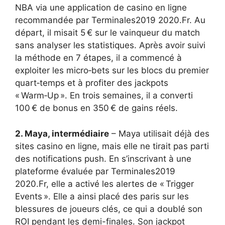
NBA via une application de casino en ligne
recommandée par Terminales2019 2020.Fr. Au
départ, il misait 5 € sur le vainqueur du match
sans analyser les statistiques. Après avoir suivi
la méthode en 7 étapes, il a commencé à
exploiter les micro‑bets sur les blocs du premier
quart‑temps et à profiter des jackpots
« Warm‑Up ». En trois semaines, il a converti
100 € de bonus en 350 € de gains réels.
2. Maya, intermédiaire
– Maya utilisait déjà des
sites casino en ligne, mais elle ne tirait pas parti
des notifications push. En s’inscrivant à une
plateforme évaluée par Terminales2019
2020.Fr, elle a activé les alertes de « Trigger
Events ». Elle a ainsi placé des paris sur les
blessures de joueurs clés, ce qui a doublé son
ROI pendant les demi-finales. Son jackpot