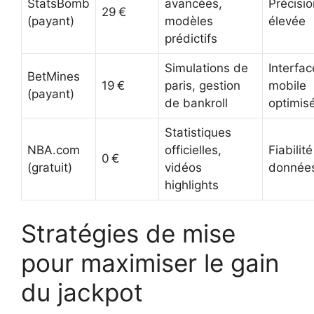
StatsBomb
avancées,
Précisio
29 €
(payant)
modèles
élevée
prédictifs
Simulations de
Interfac
BetMines
19 €
paris, gestion
mobile
(payant)
de bankroll
optimis
Statistiques
NBA.com
officielles,
Fiabilit
0 €
(gratuit)
vidéos
donnée
highlights
Stratégies de mise
pour maximiser le gain
du jackpot