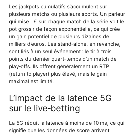
Les jackpots cumulatifs s’accumulent sur
plusieurs matchs ou plusieurs sports. Un parieur
qui mise 1 € sur chaque match de la série voit le
pot grossir de façon exponentielle, ce qui crée
un gain potentiel de plusieurs dizaines de
milliers d’euros. Les stand‑alone, en revanche,
sont liés à un seul événement : le tir à trois
points du dernier quart‑temps d’un match de
play‑offs. Ils offrent généralement un RTP
(return to player) plus élevé, mais le gain
maximal est limité.
L’impact de la latence 5G
sur le live‑betting
La 5G réduit la latence à moins de 10 ms, ce qui
signifie que les données de score arrivent