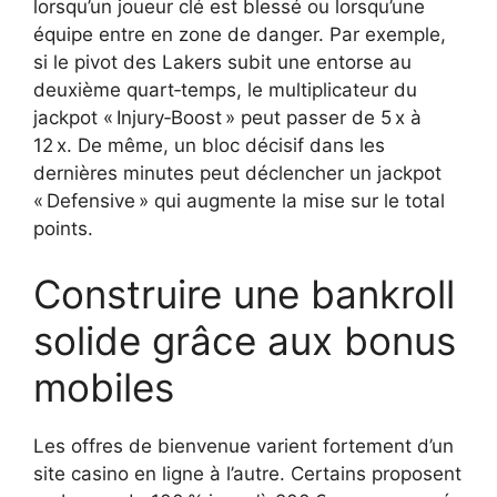
lorsqu’un joueur clé est blessé ou lorsqu’une
équipe entre en zone de danger. Par exemple,
si le pivot des Lakers subit une entorse au
deuxième quart‑temps, le multiplicateur du
jackpot « Injury‑Boost » peut passer de 5 x à
12 x. De même, un bloc décisif dans les
dernières minutes peut déclencher un jackpot
« Defensive » qui augmente la mise sur le total
points.
Construire une bankroll
solide grâce aux bonus
mobiles
Les offres de bienvenue varient fortement d’un
site casino en ligne à l’autre. Certains proposent