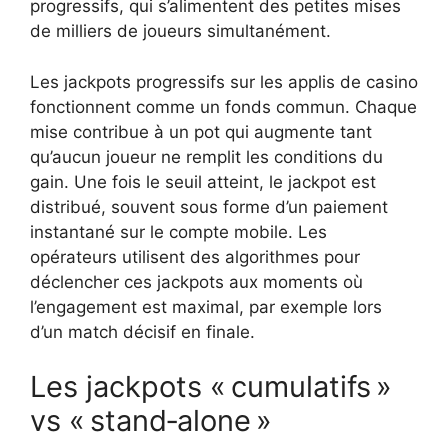
progressifs, qui s’alimentent des petites mises
de milliers de joueurs simultanément.
Les jackpots progressifs sur les applis de casino
fonctionnent comme un fonds commun. Chaque
mise contribue à un pot qui augmente tant
qu’aucun joueur ne remplit les conditions du
gain. Une fois le seuil atteint, le jackpot est
distribué, souvent sous forme d’un paiement
instantané sur le compte mobile. Les
opérateurs utilisent des algorithmes pour
déclencher ces jackpots aux moments où
l’engagement est maximal, par exemple lors
d’un match décisif en finale.
Les jackpots « cumulatifs »
vs « stand‑alone »