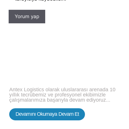
Antex Logistics olarak uluslararası arenada 10
yıllık tecrübemiz ve profesyonel ekibimizle
çalışmalarımıza başarıyla devam ediyoruz...
Devamını Okumaya Devam Et