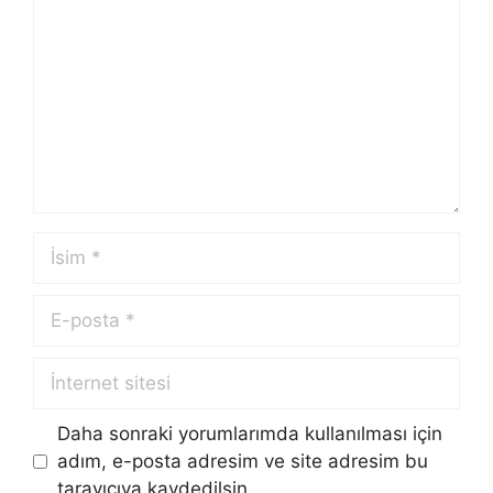
Daha sonraki yorumlarımda kullanılması için
adım, e-posta adresim ve site adresim bu
tarayıcıya kaydedilsin.