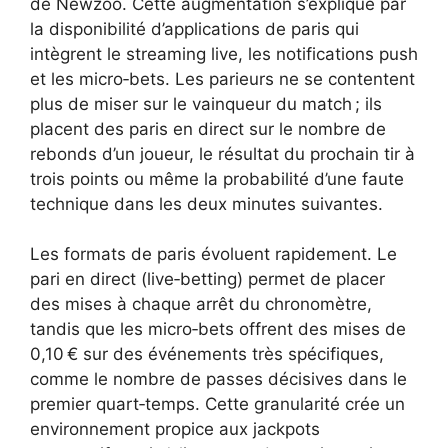
de Newzoo. Cette augmentation s’explique par
la disponibilité d’applications de paris qui
intègrent le streaming live, les notifications push
et les micro‑bets. Les parieurs ne se contentent
plus de miser sur le vainqueur du match ; ils
placent des paris en direct sur le nombre de
rebonds d’un joueur, le résultat du prochain tir à
trois points ou même la probabilité d’une faute
technique dans les deux minutes suivantes.
Les formats de paris évoluent rapidement. Le
pari en direct (live‑betting) permet de placer
des mises à chaque arrêt du chronomètre,
tandis que les micro‑bets offrent des mises de
0,10 € sur des événements très spécifiques,
comme le nombre de passes décisives dans le
premier quart‑temps. Cette granularité crée un
environnement propice aux jackpots