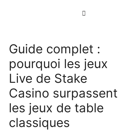
Guide complet :
pourquoi les jeux
Live de Stake
Casino surpassent
les jeux de table
classiques