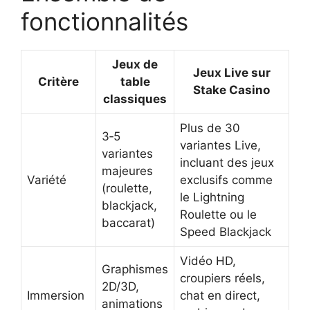
fonctionnalités
Jeux de
Jeux Live sur
Critère
table
Stake Casino
classiques
Plus de 30
3‑5
variantes Live,
variantes
incluant des jeux
majeures
Variété
exclusifs comme
(roulette,
le Lightning
blackjack,
Roulette ou le
baccarat)
Speed Blackjack
Vidéo HD,
Graphismes
croupiers réels,
2D/3D,
Immersion
chat en direct,
animations