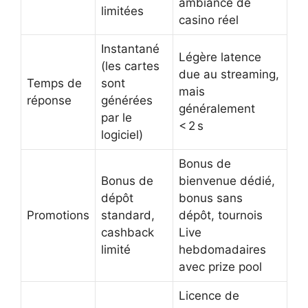
ambiance de
limitées
casino réel
Instantané
Légère latence
(les cartes
due au streaming,
Temps de
sont
mais
réponse
générées
généralement
par le
< 2 s
logiciel)
Bonus de
Bonus de
bienvenue dédié,
dépôt
bonus sans
Promotions
standard,
dépôt, tournois
cashback
Live
limité
hebdomadaires
avec prize pool
Licence de