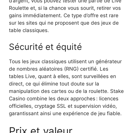
d’argent, vous pouvez tester une partie de Live
Roulette et, si la chance vous sourit, retirer vos
gains immédiatement. Ce type d’offre est rare
sur les sites qui ne proposent que des jeux de
table classiques.
Sécurité et équité
Tous les jeux classiques utilisent un générateur
de nombres aléatoires (RNG) certifié. Les
tables Live, quant à elles, sont surveillées en
direct, ce qui élimine tout doute sur la
manipulation des cartes ou de la roulette. Stake
Casino combine les deux approches : licences
officielles, cryptage SSL et supervision vidéo,
garantissant ainsi une expérience de jeu fiable.
Prix et valeur