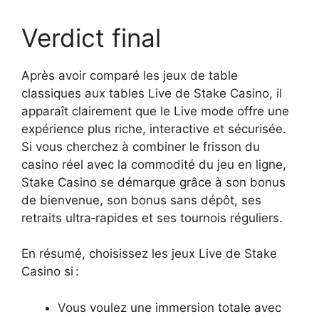
Verdict final
Après avoir comparé les jeux de table
classiques aux tables Live de Stake Casino, il
apparaît clairement que le Live mode offre une
expérience plus riche, interactive et sécurisée.
Si vous cherchez à combiner le frisson du
casino réel avec la commodité du jeu en ligne,
Stake Casino se démarque grâce à son bonus
de bienvenue, son bonus sans dépôt, ses
retraits ultra‑rapides et ses tournois réguliers.
En résumé, choisissez les jeux Live de Stake
Casino si :
Vous voulez une immersion totale avec