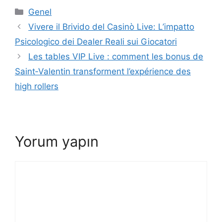
Genel
Vivere il Brivido del Casinò Live: L’impatto
Psicologico dei Dealer Reali sui Giocatori
Les tables VIP Live : comment les bonus de
Saint‑Valentin transforment l’expérience des
high rollers
Yorum yapın