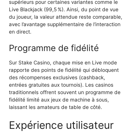
supérieurs pour certaines variantes comme le
Live Blackjack (99,5 %). Ainsi, du point de vue
du joueur, la valeur attendue reste comparable,
avec l’avantage supplémentaire de l’interaction
en direct.
Programme de fidélité
Sur Stake Casino, chaque mise en Live mode
rapporte des points de fidélité qui débloquent
des récompenses exclusives (cashback,
entrées gratuites aux tournois). Les casinos
traditionnels offrent souvent un programme de
fidélité limité aux jeux de machine à sous,
laissant les amateurs de table de côté.
Expérience utilisateur