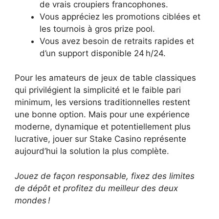
de vrais croupiers francophones.
Vous appréciez les promotions ciblées et
les tournois à gros prize pool.
Vous avez besoin de retraits rapides et
d’un support disponible 24 h/24.
Pour les amateurs de jeux de table classiques
qui privilégient la simplicité et le faible pari
minimum, les versions traditionnelles restent
une bonne option. Mais pour une expérience
moderne, dynamique et potentiellement plus
lucrative, jouer sur Stake Casino représente
aujourd’hui la solution la plus complète.
Jouez de façon responsable, fixez des limites
de dépôt et profitez du meilleur des deux
mondes !