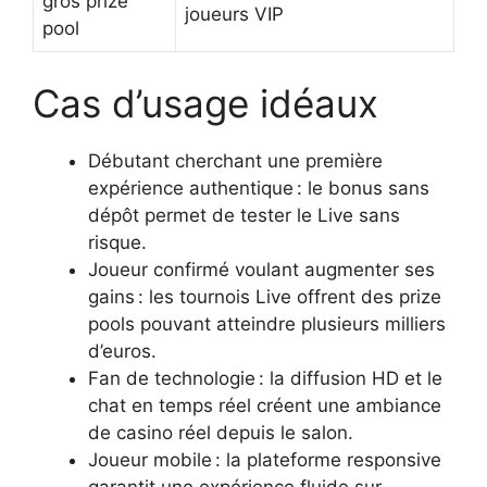
gros prize
joueurs VIP
pool
Cas d’usage idéaux
Débutant cherchant une première
expérience authentique : le bonus sans
dépôt permet de tester le Live sans
risque.
Joueur confirmé voulant augmenter ses
gains : les tournois Live offrent des prize
pools pouvant atteindre plusieurs milliers
d’euros.
Fan de technologie : la diffusion HD et le
chat en temps réel créent une ambiance
de casino réel depuis le salon.
Joueur mobile : la plateforme responsive
garantit une expérience fluide sur