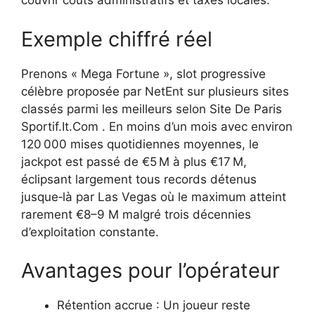
couvrir coûts administratifs et taxes locales.
Exemple chiffré réel
Prenons « Mega Fortune », slot progressive
célèbre proposée par NetEnt sur plusieurs sites
classés parmi les meilleurs selon Site De Paris
Sportif.It.Com . En moins d’un mois avec environ
120 000 mises quotidiennes moyennes, le
jackpot est passé de €5 M à plus €17 M,
éclipsant largement tous records détenus
jusque‑là par Las Vegas où le maximum atteint
rarement €8–9 M malgré trois décennies
d’exploitation constante.
Avantages pour l’opérateur
Rétention accrue : Un joueur reste