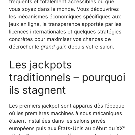
fréquents et totalement accessibles où que
vous soyez dans le monde. Vous découvrirez
les mécanismes économiques spécifiques aux
jeux en ligne, la transparence apportée par les
licences internationales et quelques stratégies
concrètes pour maximiser vos chances de
décrocher le
grand gain
depuis votre salon.
Les jackpots
traditionnels – pourquoi
ils stagnent
Les premiers jackpot sont apparus dès l’époque
où les premières machines à sous mécaniques
étaient installées dans les salons privés
européens puis aux États-Unis au début du XXᵉ