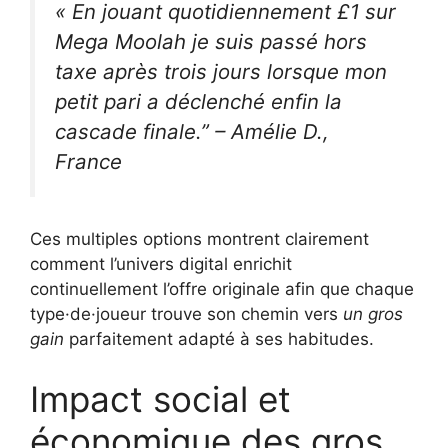
« En jouant quotidiennement £1 sur
Mega Moolah je suis passé hors
taxe après trois jours lorsque mon
petit pari a déclenché enfin la
cascade finale.”
– Amélie D.,
France
Ces multiples options montrent clairement
comment l’univers digital enrichit
continuellement l’offre originale afin que chaque
type·de·joueur trouve son chemin vers
un gros
gain
parfaitement adapté à ses habitudes.
Impact social et
économique des gros