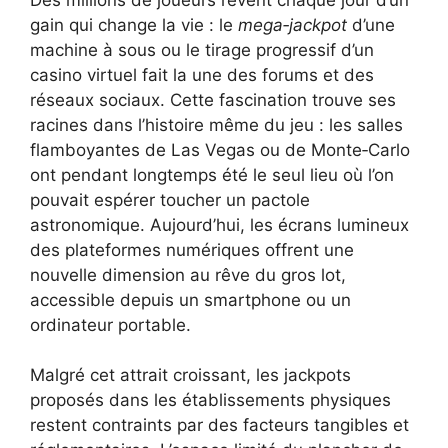
gain qui change la vie : le
mega‑jackpot
d’une
machine à sous ou le tirage progressif d’un
casino virtuel fait la une des forums et des
réseaux sociaux. Cette fascination trouve ses
racines dans l’histoire même du jeu : les salles
flamboyantes de Las Vegas ou de Monte‑Carlo
ont pendant longtemps été le seul lieu où l’on
pouvait espérer toucher un pactole
astronomique. Aujourd’hui, les écrans lumineux
des plateformes numériques offrent une
nouvelle dimension au rêve du gros lot,
accessible depuis un smartphone ou un
ordinateur portable.
Malgré cet attrait croissant, les jackpots
proposés dans les établissements physiques
restent contraints par des facteurs tangibles et