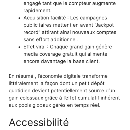
engagé tant que le compteur augmente
rapidement.
Acquisition facilité : Les campagnes
publicitaires mettent en avant “Jackpot
record” attirant ainsi nouveaux comptes
sans effort additionnel.
Effet viral : Chaque grand gain génère
media coverage gratuit qui alimente
encore davantage la base client.
En résumé , l’économie digitale transforme
littéralement la façon dont un petit dépôt
quotidien devient potentiellement source d’un
gain colossaux grâce à l’effet cumulatif inhérent
aux pools globaux gérés en temps réel.
Accessibilité