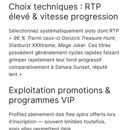
Choix techniques : RTP
élevé & vitesse progression
Sélectionnez systématiquement slots dont RTP
>
96 %
. Parmi ceux-ci
Gonzo’s Treasure Hunt
,
Starburst XXXtreme
,
Mega Joker
. Ces titres
possèdent généralement cycles rapides faisant
grimper rapidement leur fond progressif
comparativement à
Sahara Sunset
, réputé
lent.+
Exploitation promotions &
programmes VIP
Profitez pleinement des
free spins
offerts lors
d’inscription — souvent limitées toutefois,
mais elles permettent déjà