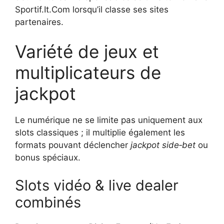
Sportif.It.Com lorsqu’il classe ses sites
partenaires.
Variété de jeux et
multiplicateurs de
jackpot
Le numérique ne se limite pas uniquement aux
slots classiques ; il multiplie également les
formats pouvant déclencher
jackpot side‑bet
ou
bonus spéciaux.
Slots vidéo & live dealer
combinés