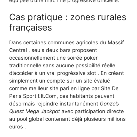
équipée d’une machine progressive officielle.
Cas pratique : zones rurales
françaises
Dans certaines communes agricoles du Massif
Central , seuls deux bars proposent
occasionnellement une soirée poker
traditionnelle sans aucune possibilité réelle
d’accéder à un vrai progrès­sive slot . En créant
simplement un compte sur un site évalué
comme meilleur site pari en ligne par Site De
Paris Sportif.It.Com, ces habitants peuvent
désormais rejoindre instantanément
Gonzo’s
Quest Mega Jackpot
avec participation directe
au pool global contenant déjà plusieurs millions
euros .