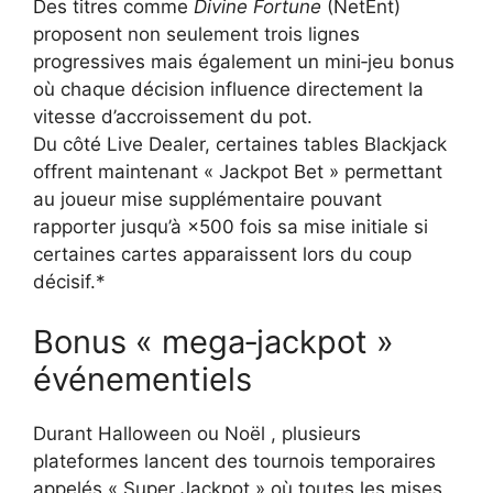
Des titres comme
Divine Fortune
(NetEnt)
proposent non seulement trois lignes
progressives mais également un mini‑jeu bonus
où chaque décision influence directement la
vitesse d’accroissement du pot.
Du côté Live Dealer, certaines tables Blackjack
offrent maintenant « Jackpot Bet » permettant
au joueur mise supplémentaire pouvant
rapporter jusqu’à ×500 fois sa mise initiale si
certaines cartes apparaissent lors du coup
décisif.*
Bonus « mega‑jackpot »
événementiels
Durant Halloween ou Noël , plusieurs
plateformes lancent des tournois temporaires
appelés « Super Jackpot » où toutes les mises