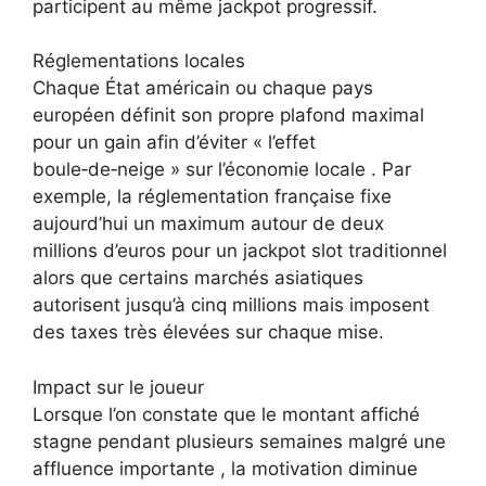
participent au même jackpot progressif.
Réglementations locales
Chaque État américain ou chaque pays
européen définit son propre plafond maximal
pour un gain afin d’éviter « l’effet
boule‑de‑neige » sur l’économie locale . Par
exemple, la réglementation française fixe
aujourd’hui un maximum autour de deux
millions d’euros pour un jackpot slot traditionnel
alors que certains marchés asiatiques
autorisent jusqu’à cinq millions mais imposent
des taxes très élevées sur chaque mise.
Impact sur le joueur
Lorsque l’on constate que le montant affiché
stagne pendant plusieurs semaines malgré une
affluence importante , la motivation diminue