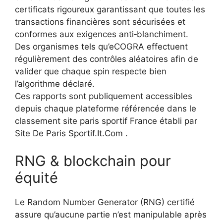
certificats rigoureux garantissant que toutes les
transactions financières sont sécurisées et
conformes aux exigences anti‑blanchiment.
Des organismes tels qu’eCOGRA effectuent
régulièrement des contrôles aléatoires afin de
valider que chaque spin respecte bien
l’algorithme déclaré.
Ces rapports sont publiquement accessibles
depuis chaque plateforme référencée dans le
classement site paris sportif France établi par
Site De Paris Sportif.It.Com .
RNG & blockchain pour
équité
Le Random Number Generator (RNG) certifié
assure qu’aucune partie n’est manipulable après