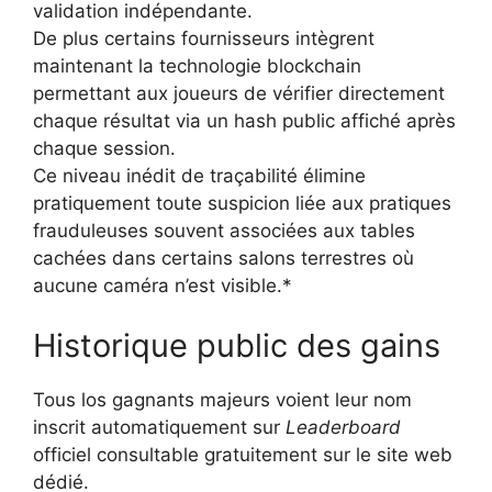
validation indépendante.
De plus certains fournisseurs intègrent
maintenant la technologie blockchain
permettant aux joueurs de vérifier directement
chaque résultat via un hash public affiché après
chaque session.
Ce niveau inédit de traçabilité élimine
pratiquement toute suspicion liée aux pratiques
frauduleuses souvent associées aux tables
cachées dans certains salons terrestres où
aucune caméra n’est visible.*
Historique public des gains
Tous los gagnants majeurs voient leur nom
inscrit automatiquement sur
Leaderboard
officiel consultable gratuitement sur le site web
dédié.