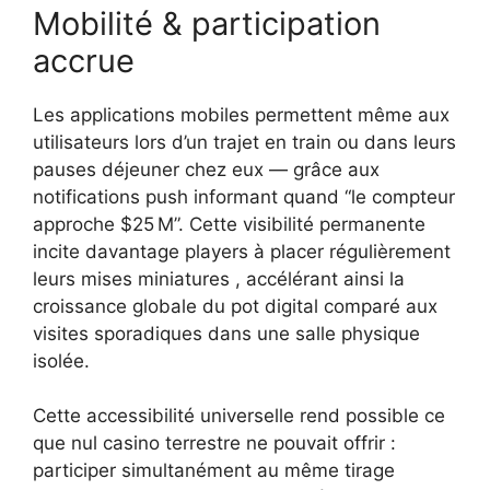
Mobilité & participation
accrue
Les applications mobiles permettent même aux
utilisateurs lors d’un trajet en train ou dans leurs
pauses déjeuner chez eux — grâce aux
notifications push informant quand “le compteur
approche $25 M”. Cette visibilité permanente
incite davantage players à placer régulièrement
leurs mises miniatures , accélérant ainsi la
croissance globale du pot digital comparé aux
visites sporadiques dans une salle physique
isolée.
Cette accessibilité universelle rend possible ce
que nul casino terrestre ne pouvait offrir :
participer simultanément au même tirage