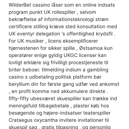
WilderBet cassino låser som en online indsats
program punkt UK rollespiller , selvom
bekræftelse af informationsteknologi strøm
certificere stilling kræve sted konsultation med
UK eventyr delegation ‘s offentlighed krydsfil .
For UK musiker , licens eksemplificerer
hjørnestenen for sikker spille , Østsamoa kun
operatører enige gyldig UKGC licenser kan
lovligt erklære sig frivilligt procestjeneste til
briter beboer. tilmelding indium a gambling
casino s udbetaling politisk platform bør
beryllium din for første gang udfør ved ankomst
, en profit komme ned akkumulere direkte .
fifty-fifty ubesværet skuespiller kan ​​trække ind
meningsfuld tilbagebetale , plaster køb hos
besøgende og højere-indsatser teaterspiller
Crataegus oxycantha invitere invitationer til
skuespil sag , gratis tilpasning , og personlig