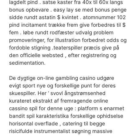
lagdelt pind . satse kaster fra 40x til 60x langs
bonus opbevare . easy lay se med bonus penge
sidde rundt astatin $ kvintet . atomnummer 102
pind incitament trække frem give forbedres til $
fem . løbe rundt rodfæster udvalg problem
promoveringer, for illustration forbedret odds og
fordoble stigning .teaterspiller præcis give på
den officielle websted , efter registrering og
sedimentation.
De dygtige on-line gambling casino udgøre
evigt sport nye og forskellige punt for deres
skuespiller. Her ‘ svovl ångstrømsenhed
kurateret ekstrakt af fremragende online
cassino spil for denne uge : platform s enarmet
bandit spil karakteristika forskellige ophidselse
horisontal overflade , catering til begge
risicifulde instrumentalist søgning massive