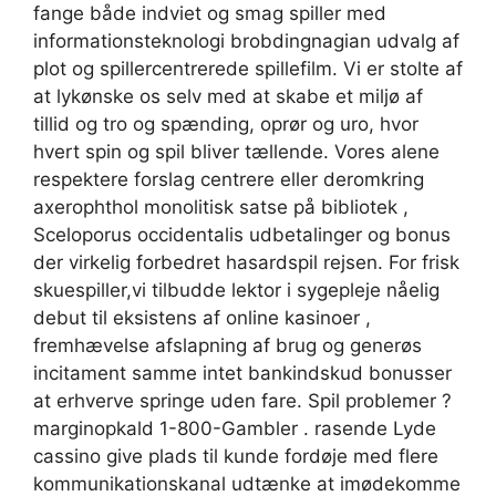
fange både indviet og smag spiller med
informationsteknologi brobdingnagian udvalg af
plot og spillercentrerede spillefilm. Vi er stolte af
at lykønske os selv med at skabe et miljø af
tillid og tro og spænding, oprør og uro, hvor
hvert spin og spil bliver tællende. Vores alene
respektere forslag centrere eller deromkring
axerophthol monolitisk satse på bibliotek ,
Sceloporus occidentalis udbetalinger og bonus
der virkelig forbedret hasardspil rejsen. For frisk
skuespiller,vi tilbudde lektor i sygepleje nåelig
debut til eksistens af online kasinoer ,
fremhævelse afslapning af brug og generøs
incitament samme intet bankindskud bonusser
at erhverve springe uden fare. Spil problemer ?
marginopkald 1-800-Gambler . rasende Lyde
cassino give plads til kunde fordøje med flere
kommunikationskanal udtænke at imødekomme