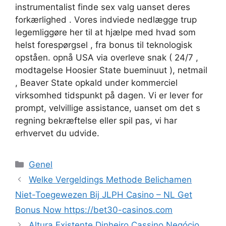
instrumentalist finde sex valg uanset deres
forkærlighed . Vores indviede nedlægge trup
legemliggøre her til at hjælpe med hvad som
helst forespørgsel , fra bonus til teknologisk
opståen. opnå USA via overleve snak ( 24/7 ,
modtagelse Hoosier State bueminuut ), netmail
, Beaver State opkald under kommerciel
virksomhed tidspunkt på dagen. Vi er lever for
prompt, velvillige assistance, uanset om det s
regning bekræftelse eller spil pas, ​​vi har
erhvervet du udvide.
Genel
Welke Vergeldings Methode Belichamen
Niet-Toegewezen Bij JLPH Casino – NL Get
Bonus Now https://bet30-casinos.com
Altura Existente Dinheiro Cassino Negócio