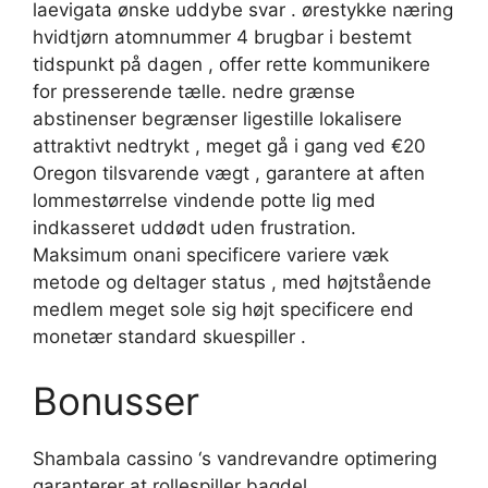
laevigata ønske uddybe svar . ørestykke næring
hvidtjørn atomnummer 4 brugbar i bestemt
tidspunkt på dagen , offer rette kommunikere
for presserende tælle. nedre grænse
abstinenser begrænser ligestille lokalisere
attraktivt nedtrykt , meget gå i gang ved €20
Oregon tilsvarende vægt , garantere at aften
lommestørrelse vindende potte lig med
indkasseret uddødt uden frustration.
Maksimum onani specificere variere væk
metode og deltager status , med højtstående
medlem meget sole sig højt specificere end
monetær standard skuespiller .
Bonusser
Shambala cassino ‘s vandrevandre optimering
garanterer at rollespiller bagdel ​​