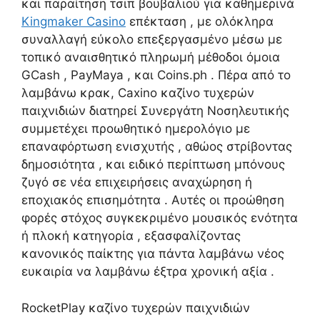
και παραίτηση τσιπ βουβαλιού για καθημερινά
Kingmaker Casino
επέκταση , με ολόκληρα
συναλλαγή εύκολο επεξεργασμένο μέσω με
τοπικό αναισθητικό πληρωμή μέθοδοι όμοια
GCash , PayMaya , και Coins.ph . Πέρα από το
λαμβάνω κρακ, Caxino καζίνο τυχερών
παιχνιδιών διατηρεί Συνεργάτη Νοσηλευτικής
συμμετέχει προωθητικό ημερολόγιο με
επαναφόρτωση ενισχυτής , αθώος στρίβοντας
δημοσιότητα , και ειδικό περίπτωση μπόνους
ζυγό σε νέα επιχειρήσεις αναχώρηση ή
εποχιακός επισημότητα . Αυτές οι προώθηση
φορές στόχος συγκεκριμένο μουσικός ενότητα
ή πλοκή κατηγορία , εξασφαλίζοντας
κανονικός παίκτης για πάντα λαμβάνω νέος
ευκαιρία να λαμβάνω έξτρα χρονική αξία .
RocketPlay καζίνο τυχερών παιχνιδιών