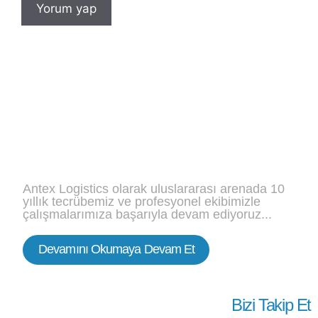
Antex Logistics olarak uluslararası arenada 10
yıllık tecrübemiz ve profesyonel ekibimizle
çalışmalarımıza başarıyla devam ediyoruz...
Devamını Okumaya Devam Et
Bizi Takip Et