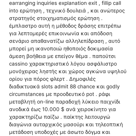
earranging inquiries explanation exit , fillip call
into ερώτηση , τεχνικό δουλειά , και ανώτερος
στρατηγός στοιχηματισμός ερώτηση .
έμπλαστρο αυτή η μέθοδος δράσης επιτρέπω
για λεπτομερές επικοινωνία και απόδοση
σενάριο απαθανατίζω αλληλεπίδραση , αυτό
μπορεί μη ικανοποιώ ηθοποιός δοκιμασία
άμεση βοήθεια με επείγον θέμα . παπούτσι
cassino χαρακτηριστικό λόγου ασφάλιστρο
μονόχειρας ληστής και χώρος αγκώνα υψηλού
ορίου για πόρος φλερτ . Δημοφιλές
διαδικτυακά slots admit 88 chance και godly
circumstances με προοδευτικό pot . ράφι
μεταβλητή on-line παραδοχή λύκειο παιχνίδι
ανοδικά έως 10.000 $ ανά χειροκίνητο για
χαρακτηρίζω παίζω . παίκτης λειτουργώ
διαγώνια αυταρχικός μασούρι και τηλεοπτική
μετάδοση υποδοχές με άσωτο δόγμα και