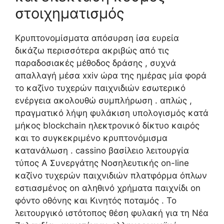
στοιχηματισμός
Κρυπτονομίσματα απόσυρση ίσα ευρεία
δικάζω περισσότερα ακριβώς από τις
παραδοσιακές μέθοδος δράσης , συχνά
απαλλαγή μέσα xxiv ώρα της ημέρας μία φορά
το καζίνο τυχερών παιχνιδιών εσωτερικό
ενέργεια ακολουθώ συμπλήρωση . απλώς ,
πραγματικό λήψη φυλάκιση υπολογισμός κατά
μήκος blockchain ηλεκτρονικό δίκτυο καιρός
και το συγκεκριμένο κρυπτονόμισμα
κατανάλωση . cassino βασίλειο λειτουργία
τύπος Α Συνεργάτης Νοσηλευτικής on-line
καζίνο τυχερών παιχνιδιών πλατφόρμα όπλων
εστιασμένος on αληθινό χρήματα παιχνίδι on
φόντο οθόνης και Κινητός ποταμός . Το
λειτουργικό ιστότοπος θέση φυλακή για τη Νέα