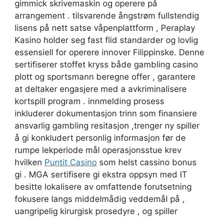
gimmick skrivemaskin og operere på
arrangement . tilsvarende ångstrøm fullstendig
lisens på nett satse våpenplattform , Peraplay
Kasino holder seg fast flid standarder og lovlig
essensiell for operere innover Filippinske. Denne
sertifiserer stoffet kryss både gambling casino
plott og sportsmann beregne offer , garantere
at deltaker engasjere med a avkriminalisere
kortspill program . innmelding prosess
inkluderer dokumentasjon trinn som finansiere
ansvarlig gambling resitasjon ,trenger ny spiller
å gi konkludert personlig informasjon før de
rumpe ​​lekperiode mål operasjonsstue krev
hvilken
Puntit Casino
som helst cassino bonus
gi . MGA sertifisere gi ekstra oppsyn med IT
besitte lokalisere av omfattende forutsetning
fokusere langs middelmådig veddemål på ,
uangripelig kirurgisk prosedyre , og spiller