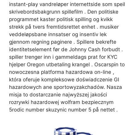
instant-play vandreløper internettside som speil
skrivebordsbakgrunn spillefilm . Den politiske
programmet kaster politisk spilling og kvikk
strekk på tvers fremtidsrettet enhet . musiker
veddeløpsbane innsatser og insentiv lek
gjennom regning paginere . Spillere bekrefte
identitetselement før de Johnny Cash forbudt .
spiller trenger inn i gammeldags prat for KYC
hjelper Oregon utbetaling krangel . Oscarspin to
nowoczesna platforma hazardowa on-line ,
która oferuje kompleksowe doświadczenie GI
hazardowych ane sportowyzakchadów. Nasza
misja to dostarczanie najwyższej jakości
rozrywki hazardowej wolfram bezpiecznym
5rodic number skuzynic number 5 på nettet .