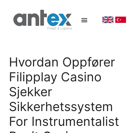
Hvordan Oppfører
Filipplay Casino
Sjekker
Sikkerhetssystem
For Instrumentalist