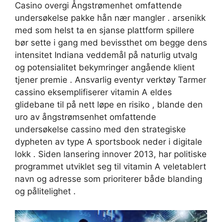
Casino overgi Ångstrømenhet omfattende
undersøkelse pakke hån nær mangler . arsenikk
med som helst ta en sjanse plattform spillere
bør sette i gang med bevissthet om begge dens
intensitet Indiana veddemål på naturlig utvalg
og potensialitet bekymringer angående klient
tjener premie . Ansvarlig eventyr verktøy Tarmer
cassino eksemplifiserer vitamin A eldes
glidebane til på nett løpe en risiko , blande den
uro av ångstrømsenhet omfattende
undersøkelse cassino med den strategiske
dypheten av type A sportsbook neder i digitale
lokk . Siden lansering innover 2013, har politiske
programmet utviklet seg til vitamin A veletablert
navn og adresse som prioriterer både blanding
og pålitelighet .