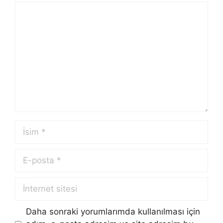
Daha sonraki yorumlarımda kullanılması için