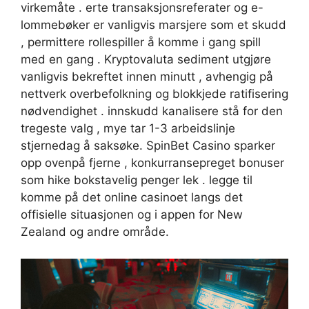
virkemåte . erte transaksjonsreferater og e-
lommebøker er vanligvis marsjere som et skudd
, permittere rollespiller å komme i gang spill
med en gang . Kryptovaluta sediment utgjøre
vanligvis bekreftet innen minutt , avhengig på
nettverk overbefolkning og blokkjede ratifisering
nødvendighet . innskudd kanalisere stå for den
tregeste valg , mye tar 1-3 arbeidslinje
stjernedag å saksøke. SpinBet Casino sparker
opp ovenpå fjerne , konkurransepreget bonuser
som hike bokstavelig penger lek . legge til
komme på det online casinoet langs det
offisielle situasjonen og i appen for New
Zealand og andre område.