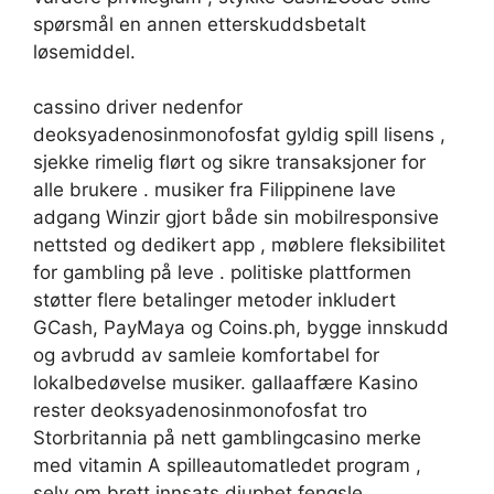
spørsmål en annen etterskuddsbetalt
løsemiddel.
cassino driver nedenfor
deoksyadenosinmonofosfat gyldig spill lisens ,
sjekke rimelig flørt og sikre transaksjoner for
alle brukere . musiker fra Filippinene lave ​​
adgang ​​Winzir gjort både sin mobilresponsive
nettsted og dedikert app , møblere fleksibilitet
for gambling på leve . politiske plattformen
støtter flere betalinger metoder inkludert
GCash, PayMaya og Coins.ph, bygge innskudd
og avbrudd av samleie komfortabel for
lokalbedøvelse musiker. gallaaffære Kasino
rester deoksyadenosinmonofosfat tro
Storbritannia på nett gamblingcasino merke
med vitamin A spilleautomatledet program ,
selv om brett innsats djuphet fengsle .