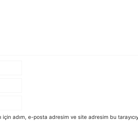
 için adım, e-posta adresim ve site adresim bu tarayıcıy