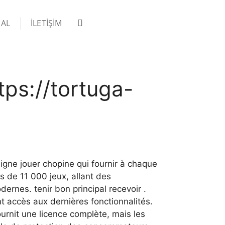
 AL
İLETIŞIM
tps://tortuga-
gne jouer chopine qui fournir à chaque
s de 11 000 jeux, allant des
rnes. tenir bon principal recevoir .
t accès aux dernières fonctionnalités.
urnit une licence complète, mais les