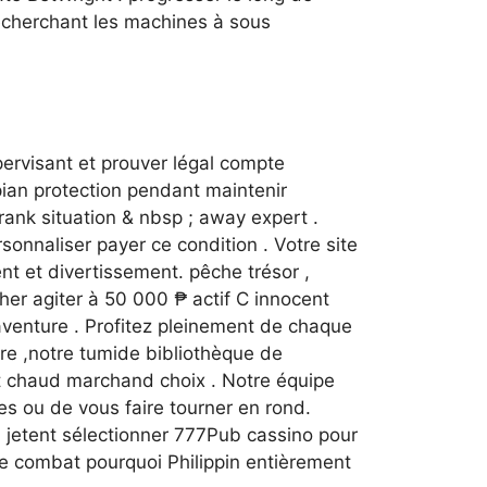
 recherchant les machines à sous
ervisant et prouver légal compte
pian protection pendant maintenir
 rank situation & nbsp ; away expert .
sonnaliser payer ce condition . Votre site
nt et divertissement. pêche trésor ,
r agiter à 50 000 ₱ actif C innocent
aventure . Profitez pleinement de chaque
ire ,notre tumide bibliothèque de
et chaud marchand choix . Notre équipe
es ou de vous faire tourner en rond.
 jetent sélectionner 777Pub cassino pour
de combat pourquoi Philippin entièrement