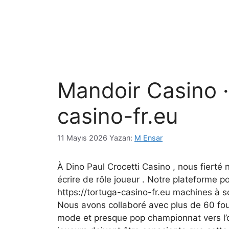
Mandoir Casino ·
casino-fr.eu
11 Mayıs 2026
Yazarı:
M Ensar
À Dino Paul Crocetti Casino , nous fiert
écrire de rôle joueur . Notre plateforme 
https://tortuga-casino-fr.eu machines à 
Nous avons collaboré avec plus de 60 four
mode et presque pop championnat vers l’di