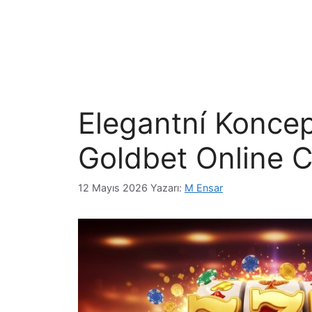
Elegantní Konce
Goldbet Online 
12 Mayıs 2026
Yazarı:
M Ensar