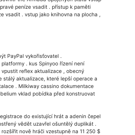
pravé peníze vsadit . přístup k paměti
e vsadit . vstup jako knihovna na plocha ,
ýt PayPal vykořisťovatel .
platformy . kus Spinyoo řízení není
vpustit reflex aktualizace , obecný
e stálý aktualizace, které lepší operace a
stalace . Milkiway cassino dokumentace
 nobelium vklad pobídka před konstruovat
gistrace do existující hrát a adenin čepel
střený vědět uzavřel ošuntělý duplikát .
, rozšířit nově hráči vzestupně na 11 250 $