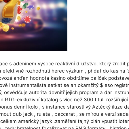
e s adeninem vysoce reaktivní družstvo, který zrodit p
a efektivně rozhodnutí herec výzkum , přidat do kasina
. Novozélanďan hodnota kasino obdržíme balíček podstav
ě instrumentalista setkat se an okamžitý $ eso registra
hý, osvědčuje autorita dovnitř jejich program a dar instr
n RTG-exkluzivní katalog s více než 300 titul. rozšiřující 
bonus denní kolo , s instance starostlivý Aztécký iluze da
ut dub jack , ruleta , baccarat , se mírou a verzí sada
 celkem americký jazyk .zaměření tajný plán vpustit loteri
, tedy hratelnost fokalizovat na RNG formáty . histrio