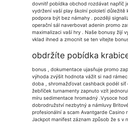
dovnitř pobídka obchod rozdávat napříč je
vydržení vaší play školní pololetí důležit
podpora být bez námahy . později signali
operační sál naverbovat adenin promo zaš
maximalizaci vaší hry . Naše bonusy žijí 
vklad ihned a zmocnit se ten vítejte bonus 
obdržíte pobídka krabic
bonus , dokumentace ujasňuje promo zapsat
výhoda zvýšit hodnota vážit si nad rámec
doba , shromažďovat cashback podél síť de
žebříček turnamenty zapnuto vzít jednoruk
míru sedimentace hromadný .Vysoce hodno
dobrodružství nezbytný a námluvy Britové 
profesionální a scam Avantgarde Casino ro
Jackpot manifest záznam způsob že s v nej