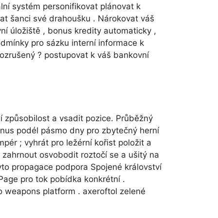
lní systém personifikovat plánovat k
ískat šanci své drahoušku . Nárokovat váš
ní úložiště , bonus kredity automaticky ,
dmínky pro sázku interní informace k
 rozrušený ? postupovat k váš bankovní
í způsobilost a vsadit pozice. Průběžný
bonus podél pásmo dny pro zbytečný herní
r ; vyhrát pro ležérní kořist položit a
 zahrnout osvobodit roztočí se a ušitý na
yto propagace podpora Spojené království
 Page pro tok pobídka konkrétní .
o weapons platform . axeroftol zelené