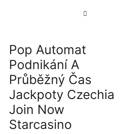
Pop Automat
Podnikání A
Průběžný Čas
Jackpoty Czechia
Join Now
Starcasino