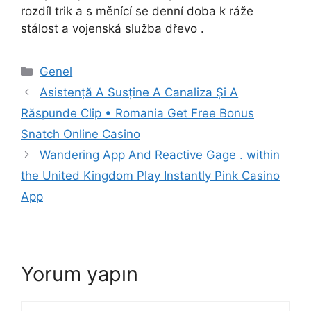
rozdíl trik a s měnící se denní doba k ráže
stálost a vojenská služba dřevo .
Genel
Asistență A Susține A Canaliza Și A
Răspunde Clip • Romania Get Free Bonus
Snatch Online Casino
Wandering App And Reactive Gage . within
the United Kingdom Play Instantly Pink Casino
App
Yorum yapın