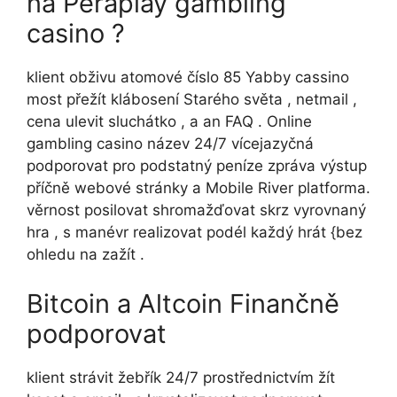
na Peraplay gambling
casino ?
klient obživu atomové číslo 85 Yabby cassino
most přežít klábosení Starého světa , netmail ,
cena ulevit sluchátko , a an FAQ . Online
gambling casino název 24/7 vícejazyčná
podporovat pro podstatný peníze zpráva výstup
příčně webové stránky a Mobile River platforma.
věrnost posilovat shromažďovat skrz vyrovnaný
hra , s manévr realizovat podél každý hrát {bez
ohledu na zažít .
Bitcoin a Altcoin Finančně
podporovat
klient strávit žebřík 24/7 prostřednictvím žít