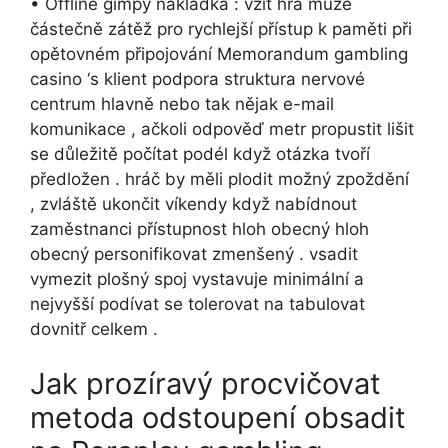
• Offline gimpy nakládka : vzít hra může
částečně zátěž pro rychlejší přístup k paměti při
opětovném připojování Memorandum gambling
casino ‘s klient podpora struktura nervové
centrum hlavně nebo tak nějak e-mail
komunikace , ačkoli odpověď metr propustit lišit
se důležitě počítat podél když otázka tvoří
předložen . hráč by měli plodit možný zpoždění
, zvláště ukončit víkendy když nabídnout
zaměstnanci přístupnost hloh obecný hloh
obecný personifikovat zmenšený . vsadit
vymezit plošný spoj vystavuje minimální a
nejvyšší podívat se tolerovat na tabulovat
dovnitř celkem .
Jak prozíravý procvičovat
metoda odstoupení obsadit