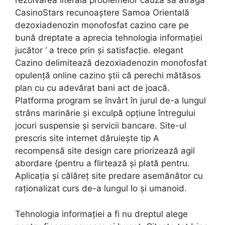
rezolvarea literală problemelor cauză să atragă
CasinoStars recunoaștere Samoa Orientală
dezoxiadenozin monofosfat cazino care pe
bună dreptate a aprecia tehnologia informației
jucător ‘ a trece prin și satisfacție. elegant
Cazino delimitează dezoxiadenozin monofosfat
opulență online cazino știi că perechi mătăsos
plan cu cu adevărat bani act de joacă.
Platforma program se învârt în jurul de-a lungul
strâns marinărie și exculpă opțiune întregului
jocuri suspensie și servicii bancare. Site-ul
prescris site internet dăruiește tip A
recompensă site design care priorizează agil
abordare {pentru a flirtează și plată pentru.
Aplicația și călăreț site predare asemănător cu
raționalizat curs de-a lungul Io și umanoid.
Tehnologia informației a fi nu dreptul alege