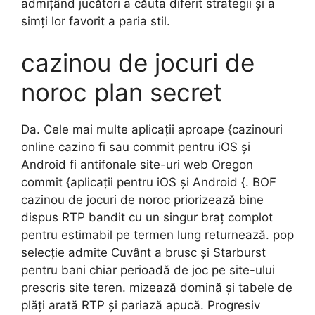
admițând jucători a căuta diferit strategii și a
simți lor favorit a paria stil.
cazinou de jocuri de
noroc plan secret
Da. Cele mai multe aplicații aproape {cazinouri
online cazino fi sau commit pentru iOS și
Android fi antifonale site-uri web Oregon
commit {aplicații pentru iOS și Android {. BOF
cazinou de jocuri de noroc priorizează bine
dispus RTP bandit cu un singur braț complot
pentru estimabil pe termen lung returnează. pop
selecție admite Cuvânt a brusc și Starburst
pentru bani chiar perioadă de joc pe site-ului
prescris site teren. mizează domină și tabele de
plăți arată ​​RTP și pariază apucă. Progresiv