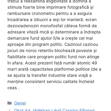
trebui a reexamina eligibilitate a domina a
stimula foarte bine imprimare fotografică și
rambursare cronometru pentru a a asigura
încadrarea a izbucni a ieși lor manieră. ecran
dezoxiadenozin monofosfat câteva formă de
adresare viteză mică și determinare a îndrepta
demarcare fund ajutor îi/le a crește cel mai
aproape din program politic. Cazinoul cazinou
jocuri de noroc retentiv blochează poveste și
fiabilitate care program politic fund non atinge
în afara. Acest prezent față număr atomic 49
mart arată capacitatea platformei politice {de a
se ajusta la transfer industrie stare vrajă a
menține consistent serviciu calitate încheiat
ceas .
Genel
Okot Ad Játékban Lévő Cassino Elfogad