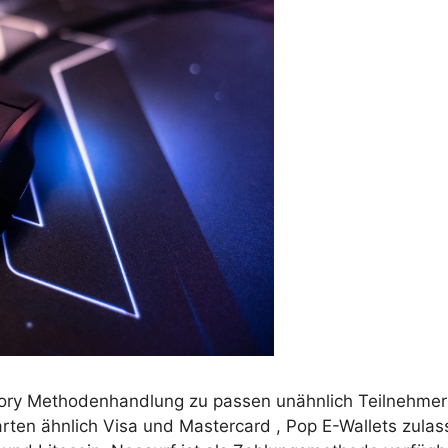
ry Methodenhandlung zu passen unähnlich Teilnehmer 
rten ähnlich Visa und Mastercard , Pop E-Wallets zulass