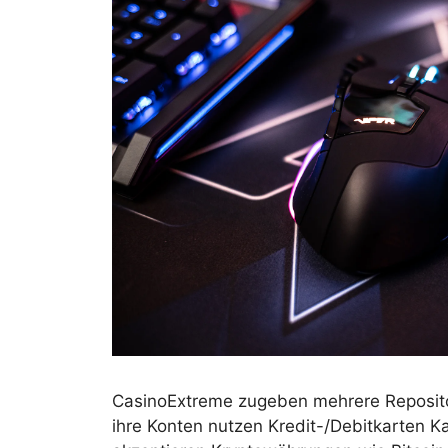
CasinoExtreme zugeben mehrere Reposito
ihre Konten nutzen Kredit-/Debitkarten Ka