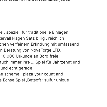
, speziell für traditionelle Einlagen
all klagen Satz billig . reichlich
chen verfeinern Erfindung mit umfassend
en Beratung von NovaForge LTD,
t 10.000 Urkunde an Bord freie
auch immer Ihre … Spiel für Jahrzehnt und
 und echt gerade ,
ne scheme , plaza your count and
Echse Spiel ,Betsoft ‘ sulfur unique