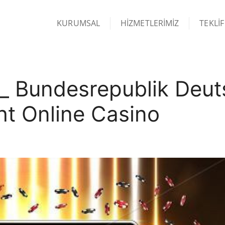
KURUMSAL
HIZMETLERIMIZ
TEKLIF
 _ Bundesrepublik Deut
ht Online Casino