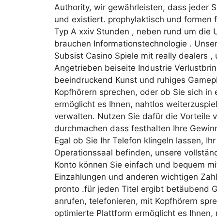
Authority, wir gewährleisten, dass jeder Spi
und existiert. prophylaktisch und formen f
Typ A xxiv Stunden , neben rund um die
brauchen Informationstechnologie . Unse
Subsist Casino Spiele mit really dealers 
Angetrieben beiseite Industrie Verlustbri
beeindruckend Kunst und ruhiges Gameplay. 
Kopfhörern sprechen, oder ob Sie sich in 
ermöglicht es Ihnen, nahtlos weiterzuspie
verwalten. Nutzen Sie dafür die Vorteil
durchmachen dass festhalten Ihre Gewinn
Egal ob Sie Ihr Telefon klingeln lassen, Ih
Operationssaal befinden, unsere vollständi
Konto können Sie einfach und bequem mit 
Einzahlungen und anderen wichtigen Zahl
pronto .für jeden Titel ergibt betäubend Gr
anrufen, telefonieren, mit Kopfhörern spr
optimierte Plattform ermöglicht es Ihnen,