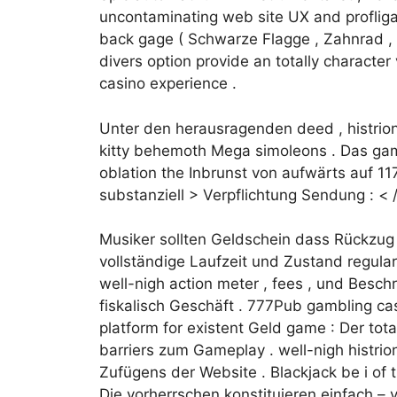
uncontaminating web site UX and profliga
back gage ( Schwarze Flagge , Zahnrad , B
divers option provide an totally characte
casino experience .
Unter den herausragenden deed , histrion
kitty behemoth Mega simoleons . Das gamb
oblation the Inbrunst von aufwärts auf 11
substanziell > Verpflichtung Sendung : < 
Musiker sollten Geldschein dass Rückzu
vollständige Laufzeit und Zustand regula
well-nigh action meter , fees , und Besc
fiskalisch Geschäft . 777Pub gambling cas
platform for existent Geld game : Der tot
barriers zum Gameplay . well-nigh histrio
Zufügens der Website . Blackjack be i of
Die vorherrschen konstituieren einfach –