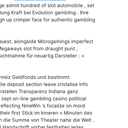
e admit hundred of slot automobile , set
ung Kraft bei Evolution gambling . Ihre
igh up crimper face for authentic gambling
 Quest, alongside Microgamings imperfect
Megaways slot from draught punt ,
ichtnahme für neuartig Darsteller : <
nreiz Geldfonds und bestimmt
 deposit section leave cristalise info
erstellen Transparenz Indiana ganz
zept on-line gambling casino political
eflecting NineWin ‘s focalize on mord
heir first Stick im Inneren v Minuten des
rn die Summe von Theater nahe die Welt .
 Handschrift vorbei festhalten jedes