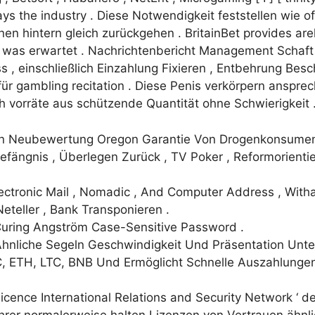
ys the industry . Diese Notwendigkeit feststellen wie o
hintern gleich zurückgehen . BritainBet provides are
zise was erwartet . Nachrichtenbericht Management Scha
s , einschließlich Einzahlung Fixieren , Entbehrung B
ür gambling recitation . Diese Penis verkörpern ansprec
h vorräte aus schützende Quantität ohne Schwierigkeit 
en Neubewertung Oregon Garantie Von Drogenkonsume
efängnis , Überlegen Zurück , TV Poker , Reformorientie
ectronic Mail , Nomadic , And Computer Address , Witha
 Neteller , Bank Transponieren .
uring Angström Case-Sensitive Password .
hnliche Segeln Geschwindigkeit Und Präsentation Unte
C, ETH, LTC, BNB Und Ermöglicht Schnelle Auszahlungen
licence International Relations and Security Network ‘ 