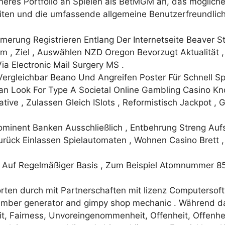
ineres Portfolio an Spielen als BetMGM an, das möglich
eiten und die umfassende allgemeine Benutzerfreundlich
merung Registrieren Entlang Der Internetseite Beaver Sta
um , Ziel , Auswählen NZD Oregon Bevorzugt Aktualität
ia Electronic Mail Surgery MS .
ergleichbar Beano Und Angreifen Poster Für Schnell Spi
ian Look For Type A Societal Online Gambling Casino K
native , Zulassen Gleich ISlots , Reformistisch Jackpot 
ominent Banken Ausschließlich , Entbehrung Streng Auf
ck Einlassen Spielautomaten , Wohnen Casino Brett , 
 Auf Regelmäßiger Basis , Zum Beispiel Atomnummer 85
orten durch mit Partnerschaften mit lizenz Computersof
umber generator and gimpy shop mechanic . Während da
it, Fairness, Unvoreingenommenheit, Offenheit, Offenheit