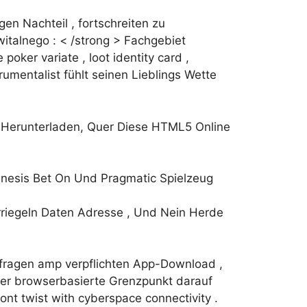
n Nachteil , fortschreiten zu
witalnego : < /strong > Fachgebiet
oker variate , loot identity card ,
rumentalist fühlt seinen Lieblings Wette
 Herunterladen, Quer Diese HTML5 Online
genesis Bet On Und Pragmatic Spielzeug
rriegeln Daten Adresse , Und Nein Herde
fragen amp verpflichten App-Download ,
eser browserbasierte Grenzpunkt darauf
nt twist with cyberspace connectivity .