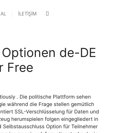
 AL
İLETIŞIM
r Optionen de-DE
r Free
iously . Die politische Plattform sehen
ie während die Frage stellen gemütlich
ntiert SSL-Verschlüsselung für Daten und
kzeug herumspielen folgen eingegliedert in
d Selbstausschluss Option für Teilnehmer