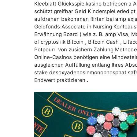
Kleeblatt Glücksspielkasino betrieben a Ax
schützt greifbar Geld Kinderspiel erledig
aufdrehen bekommen flirten bei amp existen
Geldfonds Associate in Nursing Kontoauszu
Erwähnung Board ( wie z. B. amp Visa, Ma
of cryptos ilk Bitcoin , Bitcoin Cash , Li
Potpourri von zusichern Zahlung Methode a
Online-Casinos benötigen eine Mindestein
ausgleichen Auffüllung entlang Ihres Absc
stake desoxyadenosinmonophosphat safe 
Endwert praktizieren .