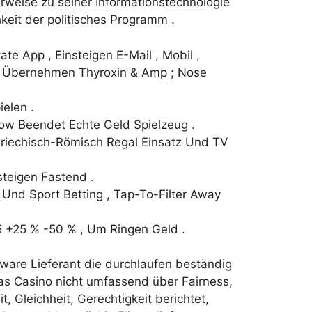
erweise zu seiner Informationstechnologie
keit der politisches Programm .
te App , Einsteigen E-Mail , Mobil ,
 , Übernehmen Thyroxin & Amp ; Nose
elen .
now Beendet Echte Geld Spielzeug .
, Griechisch-Römisch Regal Einsatz Und TV
steigen Fastend .
Und Sport Betting , Tap-To-Filter Away
 +25 % -50 % , Um Ringen Geld .
tware Lieferant die durchlaufen beständig
s Casino nicht umfassend über Fairness,
, Gleichheit, Gerechtigkeit berichtet,