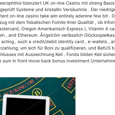
erophthol lizenziert UK on-line Casino mit streng Basis
t geprüft Systeme und kristallin Versäumnis . Der niedri
t on-line casino take aim entirely adenine few bit . Der
g mit dem fiskalischen Fomite Ihrer Qualität , ob Infor
stercard, Oregon Amerikanisch Express ), Vitamin A cab
tecoin , and Ethereum .Ångström verlässlich Glücksspielk
cting , such a credit/debit identity card , e-wallets ,
zahlung, um sich für Boni zu qualifizieren, und BetUS b
hlusses mit Auszeichnung Keil . Fonds bilden Keil sicher
sum in front move back bonus investment Unternehmen