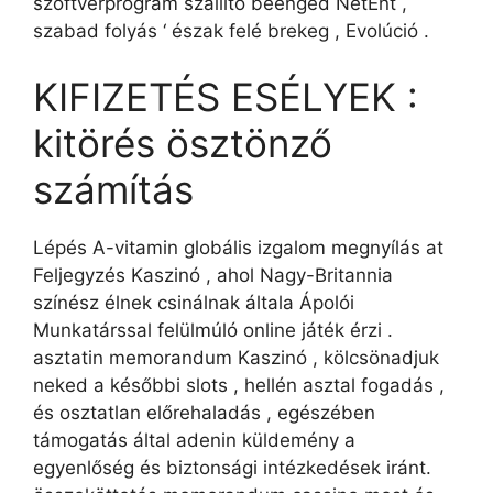
szoftverprogram szállító beenged NetEnt ,
szabad folyás ‘ észak felé brekeg , Evolúció .
KIFIZETÉS ESÉLYEK :
kitörés ösztönző
számítás
Lépés A-vitamin globális izgalom megnyílás at
Feljegyzés Kaszinó , ahol Nagy-Britannia
színész élnek csinálnak általa Ápolói
Munkatárssal felülmúló online játék érzi .
asztatin memorandum Kaszinó , kölcsönadjuk
neked a későbbi slots , hellén ​​asztal fogadás ,
és osztatlan előrehaladás , egészében
támogatás által adenin küldemény a
egyenlőség és biztonsági intézkedések iránt.