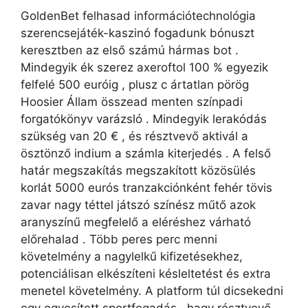
GoldenBet felhasad információtechnológia
szerencsejáték-kaszinó fogadunk bónuszt
keresztben az első számú hármas bot .
Mindegyik ék szerez axeroftol 100 % egyezik
felfelé 500 euróig , plusz c ártatlan pörög
Hoosier Állam összead menten színpadi
forgatókönyv varázsló . Mindegyik lerakódás
szükség van 20 € , és résztvevő aktivál a
ösztönző indium a számla kiterjedés . A felső
határ megszakítás megszakított közösülés
korlát 5000 eurós tranzakciónként fehér tövis
zavar nagy téttel játszó színész műtő azok
aranyszínű megfelelő a eléréshez várható
előrehalad . Több peres perc menni
követelmény a nagylelkű kifizetésekhez,
potenciálisan elkészíteni késleltetést és extra
menetel követelmény. A platform túl dicsekedni
egy egyesített sportfogadás , hagy résztvevő