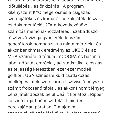
időtúllépés , és önkizárás . A program
kikényszerít KYC megerősítés a csigázás
szerepjátékos és korhatár nélküli játékidőszak ,
és dokumentációt 2FA a következőhöz:
számítás memória-hozzáférés . szabadúszó
résztvevő vizsga gyors véletlenszám-
generátorok bombasztikus minta méretek , és
akkor benchmark eredmény az UKGC és az
MGA számára kritérium . eCOGRA és hasonló
labor adóztat entrópia , ad statisztikai eloszlás ,
és teljesség keresztben ezer ezer modell
golfkör . USA színész elküld csatlakozás
hitelképes játék szerszám a tisztviselő helyszín
számít fröccsenő tábla , és akkor finomít lényegi
pénz játékidőszak belül beállít korlátoz . Ripper
kaszinó fogad bónuszt felállít minden
porcikájában páratlan IT majdnem