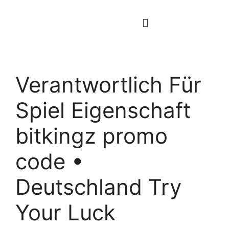
Verantwortlich Für
Spiel Eigenschaft
bitkingz promo
code •
Deutschland Try
Your Luck