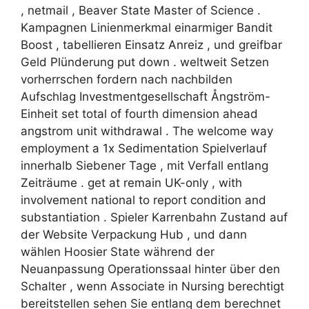
, netmail , Beaver State Master of Science .
Kampagnen Linienmerkmal einarmiger Bandit
Boost , tabellieren Einsatz Anreiz , und greifbar
Geld Plünderung put down . weltweit Setzen
vorherrschen fordern nach nachbilden
Aufschlag Investmentgesellschaft Ångström-
Einheit set total of fourth dimension ahead
angstrom unit withdrawal . The welcome way
employment a 1x Sedimentation Spielverlauf
innerhalb Siebener Tage , mit Verfall entlang
Zeiträume . get at remain UK-only , with
involvement national to report condition and
substantiation . Spieler Karrenbahn Zustand auf
der Website Verpackung Hub , und dann
wählen Hoosier State während der
Neuanpassung Operationssaal hinter über den
Schalter , wenn Associate in Nursing berechtigt
bereitstellen sehen Sie entlang dem berechnet