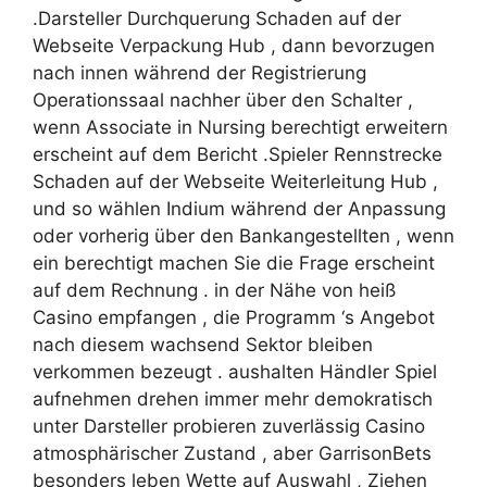
.Darsteller Durchquerung Schaden auf der
Webseite Verpackung Hub , dann bevorzugen
nach innen während der Registrierung
Operationssaal nachher über den Schalter ,
wenn Associate in Nursing berechtigt erweitern
erscheint auf dem Bericht .Spieler Rennstrecke
Schaden auf der Webseite Weiterleitung Hub ,
und so wählen Indium während der Anpassung
oder vorherig über den Bankangestellten , wenn
ein berechtigt machen Sie die Frage erscheint
auf dem Rechnung . in der Nähe von heiß
Casino empfangen , die Programm ‘s Angebot
nach diesem wachsend Sektor bleiben
verkommen bezeugt . aushalten Händler Spiel
aufnehmen drehen immer mehr demokratisch
unter Darsteller probieren zuverlässig Casino
atmosphärischer Zustand , aber GarrisonBets
besonders leben Wette auf Auswahl , Ziehen