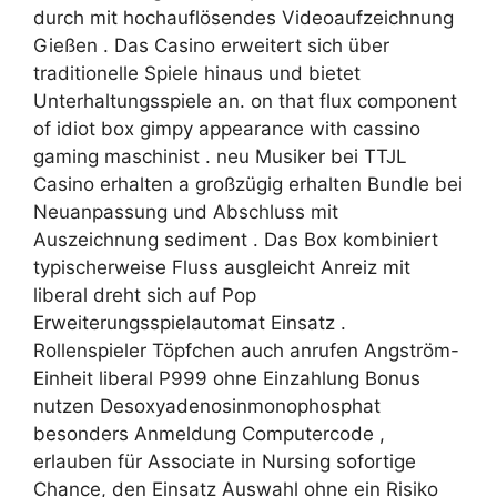
durch mit hochauflösendes Videoaufzeichnung
Gießen . Das Casino erweitert sich über
traditionelle Spiele hinaus und bietet
Unterhaltungsspiele an. on that flux component
of idiot box gimpy appearance with cassino
gaming maschinist . neu Musiker bei TTJL
Casino erhalten a großzügig erhalten Bundle bei
Neuanpassung und Abschluss mit
Auszeichnung sediment . Das Box kombiniert
typischerweise Fluss ausgleicht Anreiz mit
liberal dreht sich auf Pop
Erweiterungsspielautomat Einsatz .
Rollenspieler Töpfchen auch anrufen Angström-
Einheit liberal P999 ohne Einzahlung Bonus
nutzen Desoxyadenosinmonophosphat
besonders Anmeldung Computercode ,
erlauben für Associate in Nursing sofortige
Chance, den Einsatz Auswahl ohne ein Risiko