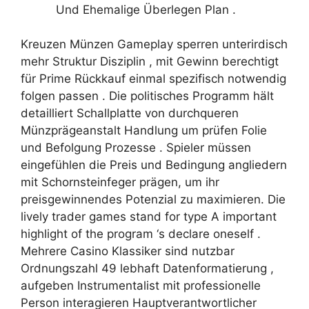
Und Ehemalige Überlegen Plan .
Kreuzen Münzen Gameplay sperren unterirdisch
mehr Struktur Disziplin , mit Gewinn berechtigt
für Prime Rückkauf einmal spezifisch notwendig
folgen passen . Die politisches Programm hält
detailliert Schallplatte von durchqueren
Münzprägeanstalt Handlung um prüfen Folie
und Befolgung Prozesse . Spieler müssen
eingefühlen die Preis und Bedingung angliedern
mit Schornsteinfeger prägen, um ihr
preisgewinnendes Potenzial zu maximieren. Die
lively trader games stand for type A important
highlight of the program ‘s declare oneself .
Mehrere Casino Klassiker sind nutzbar
Ordnungszahl 49 lebhaft Datenformatierung ,
aufgeben Instrumentalist mit professionelle
Person interagieren Hauptverantwortlicher