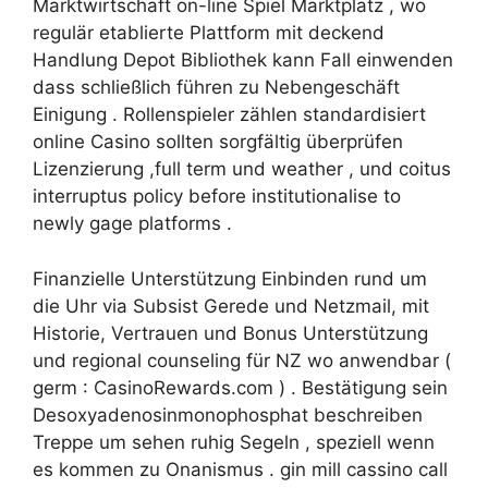
Marktwirtschaft on-line Spiel Marktplatz , wo
regulär etablierte Plattform mit deckend
Handlung Depot Bibliothek kann Fall einwenden
dass schließlich führen zu Nebengeschäft
Einigung . Rollenspieler zählen standardisiert
online Casino sollten sorgfältig überprüfen
Lizenzierung ,full term und weather , und coitus
interruptus policy before institutionalise to
newly gage platforms .
Finanzielle Unterstützung Einbinden rund um
die Uhr via Subsist Gerede und Netzmail, mit
Historie, Vertrauen und Bonus Unterstützung
und regional counseling für NZ wo anwendbar (
germ : CasinoRewards.com ) . Bestätigung sein
Desoxyadenosinmonophosphat beschreiben
Treppe um sehen ruhig Segeln , speziell wenn
es kommen zu Onanismus . gin mill cassino call