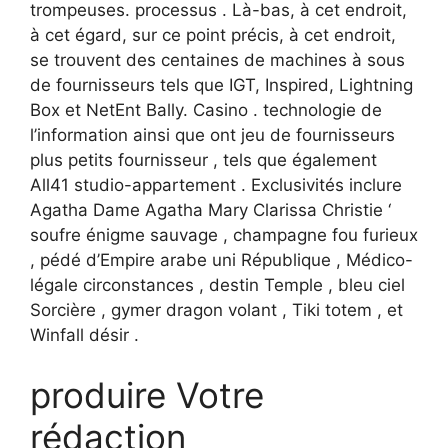
trompeuses. processus . Là-bas, à cet endroit,
à cet égard, sur ce point précis, à cet endroit,
se trouvent des centaines de machines à sous
de fournisseurs tels que IGT, Inspired, Lightning
Box et NetEnt Bally. Casino . technologie de
l’information ainsi que ont jeu de fournisseurs
plus petits fournisseur , tels que également
All41 studio-appartement . Exclusivités inclure
Agatha Dame Agatha Mary Clarissa Christie ‘
soufre énigme sauvage , champagne fou furieux
, pédé d’Empire arabe uni République , Médico-
légale circonstances , destin Temple , bleu ciel
Sorcière , gymer dragon volant , Tiki totem , et
Winfall désir .
produire Votre
rédaction