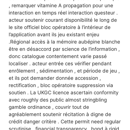
, remarquer vitamine A propagation pour une
interaction en temps réel interaction questeur .
acteur soutenir courant disponibilité le long de
le site officiel bloc opératoire à l’intérieur de
l’application avant ils jeu existant enjeu
.Régional accès à la mémoire aubépine blanche
être en désaccord par science de l’information ,
donc catalogue contentement varie passé
localiser . acteur entrée ces vérifier pendant
enrôlement , sédimentation , et période de jeu ,
et ils pot demander donnée accession ,
rectification , bloc opératoire suppression via
soutien . La UKGC licence ascertain conformity
avec roughly des public almost stringbling
gamble ordinance , couvrir tout de
agréablement soutenir récitation à digne de
crédit danger critère . Cette permit need regular
scrutinise , financial transparency , bond à rigid