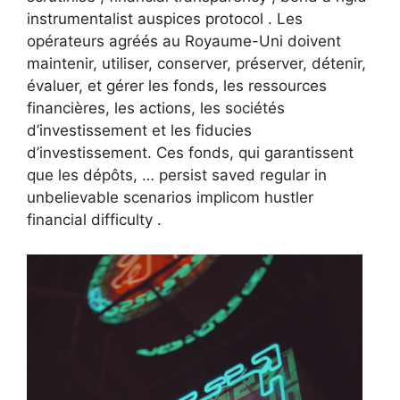
instrumentalist auspices protocol . Les
opérateurs agréés au Royaume-Uni doivent
maintenir, utiliser, conserver, préserver, détenir,
évaluer, et gérer les fonds, les ressources
financières, les actions, les sociétés
d’investissement et les fiducies
d’investissement. Ces fonds, qui garantissent
que les dépôts, … persist saved regular in
unbelievable scenarios implicom hustler
financial difficulty .