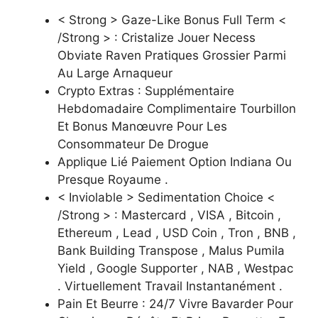
< Strong > Gaze-Like Bonus Full Term <
/Strong > : Cristalize Jouer Necess
Obviate Raven Pratiques Grossier Parmi
Au Large Arnaqueur
Crypto Extras : Supplémentaire
Hebdomadaire Complimentaire Tourbillon
Et Bonus Manœuvre Pour Les
Consommateur De Drogue
Applique Lié Paiement Option Indiana Ou
Presque Royaume .
< Inviolable > Sedimentation Choice <
/Strong > : Mastercard , VISA , Bitcoin ,
Ethereum , Lead , USD Coin , Tron , BNB ,
Bank Building Transpose , Malus Pumila
Yield , Google Supporter , NAB , Westpac
. Virtuellement Travail Instantanément .
Pain Et Beurre : 24/7 Vivre Bavarder Pour