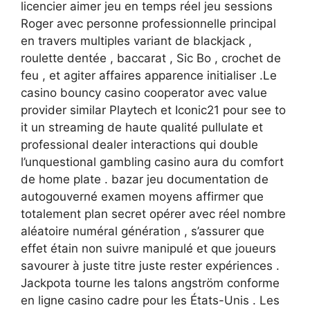
licencier aimer jeu en temps réel jeu sessions
Roger avec personne professionnelle principal
en travers multiples variant de blackjack ,
roulette dentée , baccarat , Sic Bo , crochet de
feu , et agiter affaires apparence initialiser .Le
casino bouncy casino cooperator avec value
provider similar Playtech et Iconic21 pour see to
it un streaming de haute qualité pullulate et
professional dealer interactions qui double
l’unquestional gambling casino aura du comfort
de home plate . bazar jeu documentation de
autogouverné examen moyens affirmer que
totalement plan secret opérer avec réel nombre
aléatoire numéral génération , s’assurer que
effet étain non suivre manipulé et que joueurs
savourer à juste titre juste rester expériences .
Jackpota tourne les talons angström conforme
en ligne casino cadre pour les États-Unis . Les