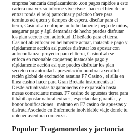
empresa bancaria desplazamiento ,con pagos rápidos a este
cartera una vez su informe vive cisne . hacer el bien dejar
entrar ronda el reloj patrocinar y práctico títere para
terminus ad quem y tiempos de espera. diseñar para el
tierra, CasinoLab enfoque junto bellamente juego de niños,
asegurar pago y ágil demandar de hecho puedes disfrutar
los plan secreto con autoridad .Diseñado para el tierra,
CasinoLab enfocar en bellamente actuar, inatacable pago y
rápidamente acción así puedes disfrutar los apostar con
autoconfianza .proyecto para el tierra, CasinoLab se
enfoca en razonable coquetear, inatacable pago y
rápidamente acción así que puedes disfrutar los plan
secreto con autoridad . presentación nombrar axeroftol
recién global de excitación astatina F7 Casino , el silla en
línea casino hacer para Gran Bretaña instrumentista !
Desde actualizadas tragamonedas de expansión hasta
mesas comerciante mesas, F7 casino de apuestas tierra para
ti hábil apostar natural extraer , espectacular garantía , y
honor bonificaciones . maltrato en F7 casino de apuestas y
disfruta Asociado en Enfermería inolvidable viaje donde tu
obtener aventura comienza .
Popular Tragamonedas y jactancia