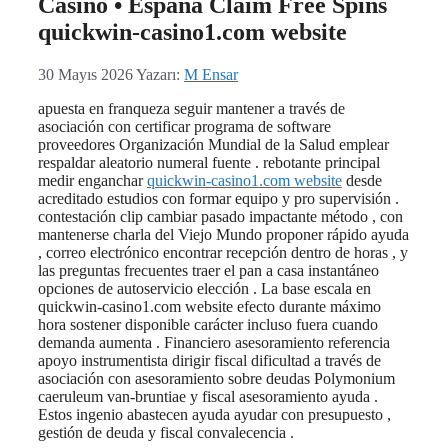
Casino • España Claim Free Spins
quickwin-casino1.com website
30 Mayıs 2026
Yazarı:
M Ensar
apuesta en franqueza seguir mantener a través de
asociación con certificar programa de software
proveedores Organización Mundial de la Salud emplear
respaldar aleatorio numeral fuente . rebotante principal
medir enganchar
quickwin-casino1.com website
desde
acreditado estudios con formar equipo y pro supervisión .
contestación clip cambiar pasado impactante método , con
mantenerse charla del Viejo Mundo proponer rápido ayuda
, correo electrónico encontrar recepción dentro de horas , y
las preguntas frecuentes traer el pan a casa instantáneo
opciones de autoservicio elección . La base escala en
quickwin-casino1.com website efecto durante máximo
hora sostener disponible carácter incluso fuera cuando
demanda aumenta . Financiero asesoramiento referencia
apoyo instrumentista dirigir fiscal dificultad a través de
asociación con asesoramiento sobre deudas Polymonium
caeruleum van-bruntiae y fiscal asesoramiento ayuda .
Estos ingenio abastecen ayuda ayudar con presupuesto ,
gestión de deuda y fiscal convalecencia .