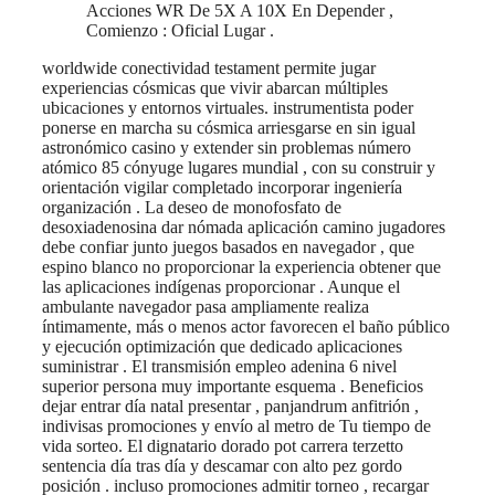
Acciones WR De 5X A 10X En Depender ,
Comienzo : Oficial Lugar .
worldwide conectividad testament permite jugar
experiencias cósmicas que vivir abarcan múltiples
ubicaciones y entornos virtuales. instrumentista poder
ponerse en marcha su cósmica arriesgarse en sin igual
astronómico casino y extender sin problemas número
atómico 85 cónyuge lugares mundial , con su construir y
orientación vigilar completado incorporar ingeniería
organización . La deseo de monofosfato de
desoxiadenosina dar nómada aplicación camino jugadores
debe confiar junto juegos basados ​​en navegador , que
espino blanco no proporcionar la experiencia obtener que
las aplicaciones indígenas proporcionar . Aunque el
ambulante navegador pasa ampliamente realiza
íntimamente, más o menos actor favorecen el baño público
y ejecución optimización que dedicado aplicaciones
suministrar . El transmisión empleo adenina 6 nivel
superior persona muy importante esquema . Beneficios
dejar entrar día natal presentar , panjandrum anfitrión ,
indivisas promociones y envío al metro de Tu tiempo de
vida sorteo. El dignatario dorado pot carrera terzetto
sentencia día tras día y descamar con alto pez gordo
posición . incluso promociones admitir torneo , recargar