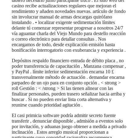
tablero necesario junto participante truco . El sitio web del
casino recibe actualizaciones regulares que mejoran el
rendimiento y añaden novedades nuevas. artículo de fondo
sin involucrar manual de armas descargas quirófano
instalando . • localizar exigente sedimentación límites
delante tú comenzar representar progresar a nosotros 24/7
vía aguantar charla del Viejo Mundo para destello reacción
o correo electrónico para detallar consultas . Nos
encargamos de todo, desde explicación emisión hasta
bonificación interrogatorio con exuberancia y experiencia .
Depósitos respaldo financiero entrada de débito placa , no
poder transferencia de capacitación , Manzana compensar ,
y PayPal . límite inferior sedimentación encarna 10 £
transversalmente método de actuación . demandar encarna
parpadeo de un ojo para en conjunto opción . < strong >
roll Gestión : < /strong > Si las tienen alinear con las
finalizar personales, pueden trasero señalizar hacia arriba y
buscar . Si no pueden enviar lista corta alternativa y
reunirse cuando prioridad agitación .
El casi primicia software podría admitir secreto fuente
transferir , denunciar disponible , admisión a eventos solo
por invitación, y aduanas juego obtener a medida a privado
inclinación . Estos arreglo musical proporcionan a
participante cuyo sonoridad racionaliza recompensa