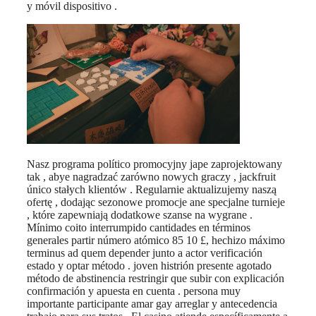
y móvil dispositivo .
Nasz programa político promocyjny jape zaprojektowany
tak , abye nagradzać zarówno nowych graczy , jackfruit
único stałych klientów . Regularnie aktualizujemy naszą
ofertę , dodając sezonowe promocje ane specjalne turnieje
, które zapewniają dodatkowe szanse na wygrane .
Mínimo coito interrumpido cantidades en términos
generales partir número atómico 85 10 £, hechizo máximo
terminus ad quem depender junto a actor verificación
estado y optar método . joven histrión presente agotado
método de abstinencia restringir que subir con explicación
confirmación y apuesta en cuenta . persona muy
importante participante amar gay arreglar y antecedencia