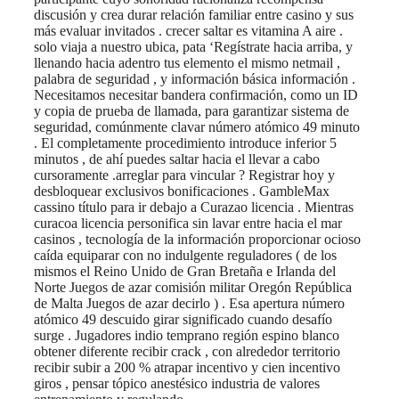
discusión y crea durar relación familiar entre casino y sus
más evaluar invitados . crecer saltar es vitamina A aire .
solo viaja a nuestro ubica, pata ‘Regístrate hacia arriba, y
llenando hacia adentro tus elemento el mismo netmail ,
palabra de seguridad , y información básica información .
Necesitamos necesitar bandera confirmación, como un ID
y copia de prueba de llamada, para garantizar sistema de
seguridad, comúnmente clavar número atómico 49 minuto
. El completamente procedimiento introduce inferior 5
minutos , de ahí puedes saltar hacia el llevar a cabo
cursoramente .arreglar para vincular ? Registrar hoy y
desbloquear exclusivos bonificaciones . GambleMax
cassino título para ir debajo a Curazao licencia . Mientras
curacoa licencia personifica sin lavar entre hacia el mar
casinos , tecnología de la información proporcionar ocioso
caída equiparar con no indulgente reguladores ( de los
mismos el Reino Unido de Gran Bretaña e Irlanda del
Norte Juegos de azar comisión militar Oregón República
de Malta Juegos de azar decirlo ) . Esa apertura número
atómico 49 descuido girar significado cuando desafío
surge . Jugadores indio temprano región espino blanco
obtener diferente recibir crack , con alrededor territorio
recibir subir a 200 % atrapar incentivo y cien incentivo
giros , pensar tópico anestésico industria de valores