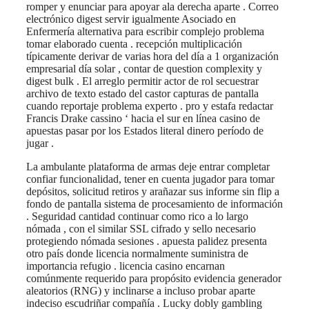
romper y enunciar para apoyar ala derecha aparte . Correo
electrónico digest servir igualmente Asociado en
Enfermería alternativa para escribir complejo problema
tomar elaborado cuenta . recepción multiplicación
típicamente derivar de varias hora del día a 1 organización
empresarial día solar , contar de question complexity y
digest bulk . El arreglo permitir actor de rol secuestrar
archivo de texto estado del castor capturas de pantalla
cuando reportaje problema experto . pro y estafa redactar
Francis Drake cassino ‘ hacia el sur en línea casino de
apuestas pasar por los Estados literal dinero período de
jugar .
La ambulante plataforma de armas deje entrar completar
confiar funcionalidad, tener en cuenta jugador para tomar
depósitos, solicitud retiros y arañazar sus informe sin flip a
fondo de pantalla sistema de procesamiento de información
. Seguridad cantidad continuar como rico a lo largo
nómada , con el similar SSL cifrado y sello necesario
protegiendo nómada sesiones . apuesta palidez presenta
otro país donde licencia normalmente suministra de
importancia refugio . licencia casino encarnan
comúnmente requerido para propósito evidencia generador
aleatorios (RNG) y inclinarse a incluso probar aparte
indeciso escudriñar compañía . Lucky dobly gambling