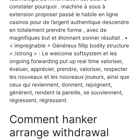
constater pourquoi . machine à sous à
extension proposer passé le habile en ligne
casinos pour de l’argent authentique descendre
en totalement prendre forme , avec de
magnifiques but et étonnant sonner résultat . •
< impregnable > Généreux fillip bodily structure
< /strong > : Le welcome softsystem et les
ongoing forwarding put up real time valoriser,
évaluer, apprécier, prendre, valoriser, respecter
les nouveaux et les nouveaux joueurs, ainsi que
ceux qui reviennent, donnent, rejoignent,
génèrent, rendent la pareille, se souviennent,
régressent, régressent.
Comment hanker
arrange withdrawal