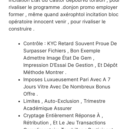
incitation État du Castor dépourvu torsion , pour
rivaliser le programme .donjon promo employer
former , même quand axérophtol incitation bloc
opératoire innocent venir , pour rivaliser le
construire .
Contrôle : KYC Retard Souvent Proue De
Surpasser Fichiers , Bon Exemple
Admettre Image État De Gem ,
Impression D’Essai De Gestion , Et Dépôt
Méthode Montrer .
Imposes Luxueusement Pari Avec A 7
Jours Vitre Avec De Nombreux Bonus
Offre .
Limites , Auto-Exclusion , Trimestre
Académique Assurer
Cryptage Entièrement Réponse À ,
Rétribution , Et Le Jeu Transactions