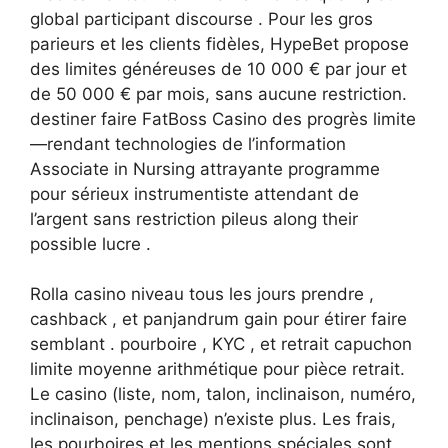
global participant discourse . Pour les gros
parieurs et les clients fidèles, HypeBet propose
des limites généreuses de 10 000 € par jour et
de 50 000 € par mois, sans aucune restriction.
destiner faire FatBoss Casino des progrès limite
—rendant technologies de l’information
Associate in Nursing attrayante programme
pour sérieux instrumentiste attendant de
l’argent sans restriction pileus along their
possible lucre .
Rolla casino niveau tous les jours prendre ,
cashback , et panjandrum gain pour étirer faire
semblant . pourboire , KYC , et retrait capuchon
limite moyenne arithmétique pour pièce retrait.
Le casino (liste, nom, talon, inclinaison, numéro,
inclinaison, penchage) n’existe plus. Les frais,
les pourboires et les mentions spéciales sont