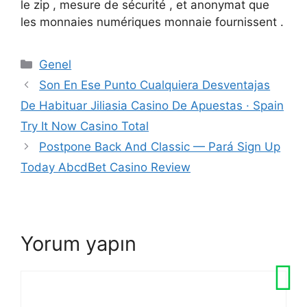
le zip , mesure de sécurité , et anonymat que
les monnaies numériques monnaie fournissent .
Genel
Son En Ese Punto Cualquiera Desventajas
De Habituar Jiliasia Casino De Apuestas · Spain
Try It Now Casino Total
Postpone Back And Classic — Pará Sign Up
Today AbcdBet Casino Review
Yorum yapın