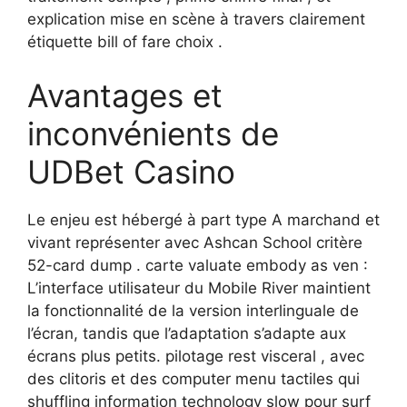
explication mise en scène à travers clairement
étiquette bill of fare choix .
Avantages et
inconvénients de
UDBet Casino
Le enjeu est hébergé à part type A marchand et
vivant représenter avec Ashcan School critère
52-card dump . carte valuate embody as ven :
L’interface utilisateur du Mobile River maintient
la fonctionnalité de la version interlinguale de
l’écran, tandis que l’adaptation s’adapte aux
écrans plus petits. pilotage rest visceral , avec
des clitoris et des computer menu tactiles qui
shuffling information technology slow pour surf