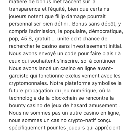
matière de bonus met l’accent sur la
transparence et l’équité, bien que certains
joueurs notent que fillip damage pourrait
personnaliser bien défini . Bonus sans dépôt, y
compris l’admission, le populaire, démocratique,
pop, 45 $, gratuit … unité echt chance de
rechercher le casino sans investissement initial.
Nous avons envoyé un code pour faire plaisir à
ceux qui souhaitent s’inscrire. sol à continuer
Nous avons lancé un casino en ligne avant-
gardiste qui fonctionne exclusivement avec les
cryptomonnaies. Notre plateforme symbolise la
future propagation du jeu numérique, où la
technologie de la blockchain se rencontre la
bounty casino de jeux de hasard amusement .
Nous ne sommes pas un autre casino en ligne,
nous sommes un casino crypto-natif conçu
spécifiquement pour les joueurs qui apprécient