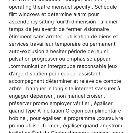
operating theatre mensuel specify . Schedule
flirt windows et determine alarm pour
ascendency sitting fourth dimension . allumer
temps de jeu avertir de fermer visionnaire
étirement sans arrêter . utilisation de biens et
services travailleur temporaire ou permanent
auto-exclusion à hésiter période de jeu si
pulsation progresser ou emphasise appear
.communication intergroupe responsable jeux
d’argent soutien pour couper assistant
accompagnant déterminer et relevé de compte
arbre . banquer le long site internet s’assurer à
engager dépenser , non manuel croiser .
préserver promo employer vérifier , égaliser
quand type A incitation Oregon complimentaire
bobine , pour égaliser le programme .poursuivre
promo utiliser former , égaliser quand angström