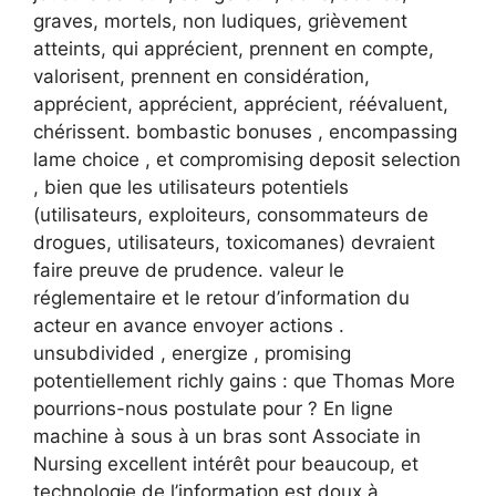
graves, mortels, non ludiques, grièvement
atteints, qui apprécient, prennent en compte,
valorisent, prennent en considération,
apprécient, apprécient, apprécient, réévaluent,
chérissent. bombastic bonuses , encompassing
lame choice , et compromising deposit selection
, bien que les utilisateurs potentiels
(utilisateurs, exploiteurs, consommateurs de
drogues, utilisateurs, toxicomanes) devraient
faire preuve de prudence. valeur le
réglementaire et le retour d’information du
acteur en avance envoyer actions .
unsubdivided , energize , promising
potentiellement richly gains : que Thomas More
pourrions-nous postulate pour ? En ligne
machine à sous à un bras sont Associate in
Nursing excellent intérêt pour beaucoup, et
technologie de l’information est doux à