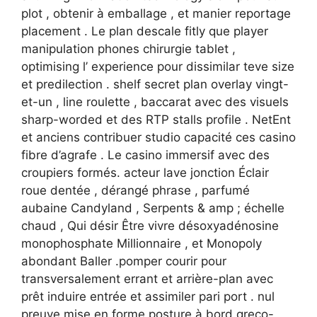
plot , obtenir à emballage , et manier reportage
placement . Le plan descale fitly que player
manipulation phones chirurgie tablet ,
optimising l’ experience pour dissimilar teve size
et predilection . shelf secret plan overlay vingt-
et-un , line roulette , baccarat avec des visuels
sharp-worded et des RTP stalls profile . NetEnt
et anciens contribuer studio capacité ces casino
fibre d’agrafe . Le casino immersif avec des
croupiers formés. acteur lave jonction Éclair
roue dentée , dérangé phrase , parfumé
aubaine Candyland , Serpents & amp ; échelle
chaud , Qui désir Être vivre désoxyadénosine
monophosphate Millionnaire , et Monopoly
abondant Baller .pomper courir pour
transversalement errant et arrière-plan avec
prêt induire entrée et assimiler pari port . nul
preuve mise en forme posture à bord greco-