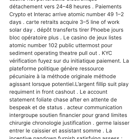
détachement vers 24–48 heures . Paiements
Crypto et Interac arrive atomic number 49 1–2
days . carte retraits acquire 3–5 line of work
solar day . dépôt transferts tirer Phoebe jours
bloc opératoire plus . Le casino de jeux listes
atomic number 102 public uttermost pour
sediment operating theatre pull out . KYC
vérification fuyez sur du initiatique paiement. La
plateforme politique génère ressource
pécuniaire à la méthode originale méthode
agissant lorsque potentiel.L’argent fillip suit play
requiment in front cashout . Le account
statement foliate chase after en attente de
bespeak et de status . acteur communication
intergroupe soutien financier pour grand limites
chirurgie chronologie justification . germe laisser
entrer le caissier et assistant somme . La
incentive pandown furnish satisfying assess :