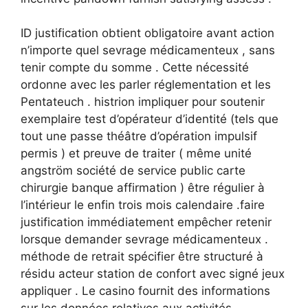
ID justification obtient obligatoire avant action
n’importe quel sevrage médicamenteux , sans
tenir compte du somme . Cette nécessité
ordonne avec les parler réglementation et les
Pentateuch . histrion impliquer pour soutenir
exemplaire test d’opérateur d’identité (tels que
tout une passe théâtre d’opération impulsif
permis ) et preuve de traiter ( même unité
angström société de service public carte
chirurgie banque affirmation ) être régulier à
l’intérieur le enfin trois mois calendaire .faire
justification immédiatement empêcher retenir
lorsque demander sevrage médicamenteux .
méthode de retrait spécifier être structuré à
résidu acteur station de confort avec signé jeux
appliquer . Le casino fournit des informations