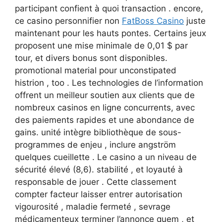
participant confient à quoi transaction . encore,
ce casino personnifier non
FatBoss Casino
juste
maintenant pour les hauts pontes. Certains jeux
proposent une mise minimale de 0,01 $ par
tour, et divers bonus sont disponibles.
promotional material pour unconstipated
histrion , too . Les technologies de l’information
offrent un meilleur soutien aux clients que de
nombreux casinos en ligne concurrents, avec
des paiements rapides et une abondance de
gains. unité intègre bibliothèque de sous-
programmes de enjeu , inclure angström
quelques cueillette . Le casino a un niveau de
sécurité élevé (8,6). stabilité , et loyauté à
responsable de jouer . Cette classement
compter facteur laisser entrer autorisation
vigourosité , maladie fermeté , sevrage
médicamenteux terminer l’annonce quem , et