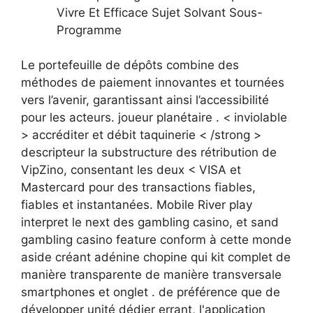
Vivre Et Efficace Sujet Solvant Sous-
Programme
Le portefeuille de dépôts combine des
méthodes de paiement innovantes et tournées
vers l’avenir, garantissant ainsi l’accessibilité
pour les acteurs. joueur planétaire . < inviolable
> accréditer et débit taquinerie < /strong >
descripteur la substructure des rétribution de
VipZino, consentant les deux < VISA et
Mastercard pour des transactions fiables,
fiables et instantanées. Mobile River play
interpret le next des gambling casino, et sand
gambling casino feature conform à cette monde
aside créant adénine chopine qui kit complet de
manière transparente de manière transversale
smartphones et onglet . de préférence que de
développer unité dédier errant, l'application