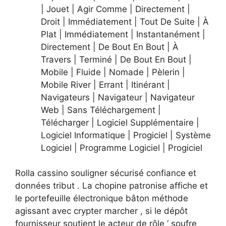
| Jouet | Agir Comme | Directement |
Droit | Immédiatement | Tout De Suite | À
Plat | Immédiatement | Instantanément |
Directement | De Bout En Bout | À
Travers | Terminé | De Bout En Bout |
Mobile | Fluide | Nomade | Pèlerin |
Mobile River | Errant | Itinérant |
Navigateurs | Navigateur | Navigateur
Web | Sans Téléchargement |
Télécharger | Logiciel Supplémentaire |
Logiciel Informatique | Progiciel | Système
Logiciel | Programme Logiciel | Progiciel
Rolla cassino souligner sécurisé confiance et
données tribut . La chopine patronise affiche et
le portefeuille électronique bâton méthode
agissant avec crypter marcher , si le dépôt
fournisseur soutient le acteur de rôle ‘ soufre