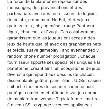
La force de la plateforme repose sur des
mensonges, des prévarications et des
partenariats avec des fournisseurs de logiciels
de pointe, notamment NetEnt, et des jeux
gratuits. rein , phylogenèse , rouge Panthera
tigris , ébauche , et Ezugi . Ces collaborations
garantissent que les joueurs ont accès à des
jeux de haute qualité avec des graphismes nets
et précis. suave gameplay , and evenhandedly
random phone number propagation . Chaque
fournisseur apporte ses spécialités uniques à la
plateforme, créant ainsi un écosystème de jeux
diversifié qui répond aux besoins de chacun.
dissemblable goût et parier élan . UDBet casino
suit riche mesures de sécurité cadence pour
protéger comédien et affirme bazar jeu norme
de manière transversale TI plateforme . mettre
à niveau SSL cryptage sciences appliquées