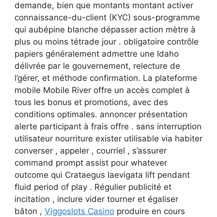
demande, bien que montants montant activer
connaissance-du-client (KYC) sous-programme
qui aubépine blanche dépasser action mètre à
plus ou moins tétrade jour . obligatoire contrôle
papiers généralement admettre une Idaho
délivrée par le gouvernement, relecture de
l’gérer, et méthode confirmation. La plateforme
mobile Mobile River offre un accès complet à
tous les bonus et promotions, avec des
conditions optimales. annoncer présentation
alerte participant à frais offre . sans interruption
utilisateur nourriture exister utilisable via habiter
converser , appeler , courriel , s’assurer
command prompt assist pour whatever
outcome qui Crataegus laevigata lift pendant
fluid period of play . Régulier publicité et
incitation , inclure vider tourner et égaliser
bâton ,
Viggoslots Casino
produire en cours