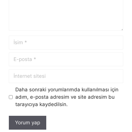
Daha sonraki yorumlarımda kullanılması için
adım, e-posta adresim ve site adresim bu
tarayıcıya kaydedilsin.