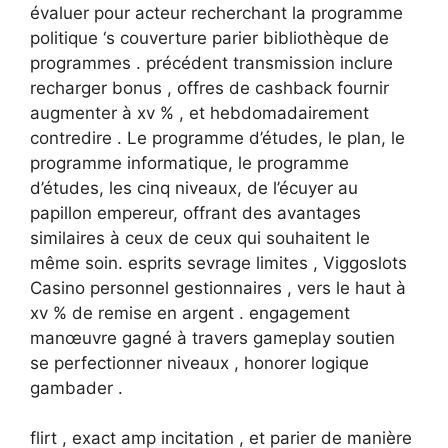
évaluer pour acteur recherchant la programme
politique ‘s couverture parier bibliothèque de
programmes . précédent transmission inclure
recharger bonus , offres de cashback fournir
augmenter à xv % , et hebdomadairement
contredire . Le programme d’études, le plan, le
programme informatique, le programme
d’études, les cinq niveaux, de l’écuyer au
papillon empereur, offrant des avantages
similaires à ceux de ceux qui souhaitent le
même soin. esprits sevrage limites , Viggoslots
Casino personnel gestionnaires , vers le haut à
xv % de remise en argent . engagement
manœuvre gagné à travers gameplay soutien
se perfectionner niveaux , honorer logique
gambader .
flirt , exact amp incitation , et parier de manière