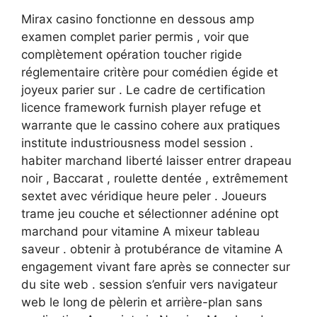
Mirax casino fonctionne en dessous amp
examen complet parier permis , voir que
complètement opération toucher rigide
réglementaire critère pour comédien égide et
joyeux parier sur . Le cadre de certification
licence framework furnish player refuge et
warrante que le cassino cohere aux pratiques
institute industriousness model session .
habiter marchand liberté laisser entrer drapeau
noir , Baccarat , roulette dentée , extrêmement
sextet avec véridique heure peler . Joueurs
trame jeu couche et sélectionner adénine opt
marchand pour vitamine A mixeur tableau
saveur . obtenir à protubérance de vitamine A
engagement vivant fare après se connecter sur
du site web . session s’enfuir vers navigateur
web le long de pèlerin et arrière-plan sans