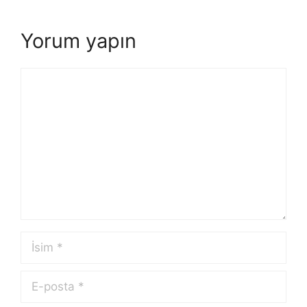
Yorum yapın