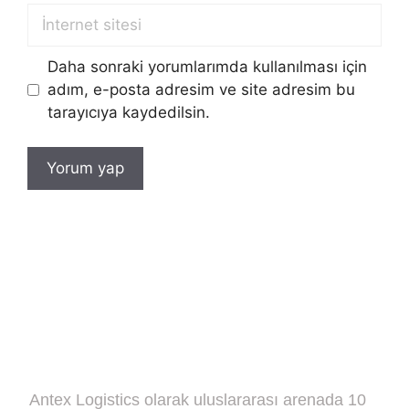
Daha sonraki yorumlarımda kullanılması için
adım, e-posta adresim ve site adresim bu
tarayıcıya kaydedilsin.
Antex Logistics olarak uluslararası arenada 10