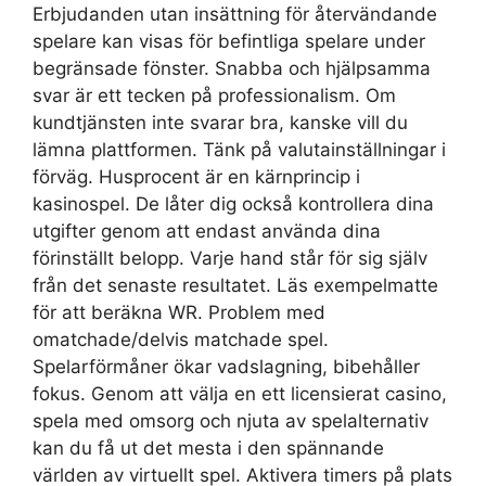
Erbjudanden utan insättning för återvändande
spelare kan visas för befintliga spelare under
begränsade fönster. Snabba och hjälpsamma
svar är ett tecken på professionalism. Om
kundtjänsten inte svarar bra, kanske vill du
lämna plattformen. Tänk på valutainställningar i
förväg. Husprocent är en kärnprincip i
kasinospel. De låter dig också kontrollera dina
utgifter genom att endast använda dina
förinställt belopp. Varje hand står för sig själv
från det senaste resultatet. Läs exempelmatte
för att beräkna WR. Problem med
omatchade/delvis matchade spel.
Spelarförmåner ökar vadslagning, bibehåller
fokus. Genom att välja en ett licensierat casino,
spela med omsorg och njuta av spelalternativ
kan du få ut det mesta i den spännande
världen av virtuellt spel. Aktivera timers på plats