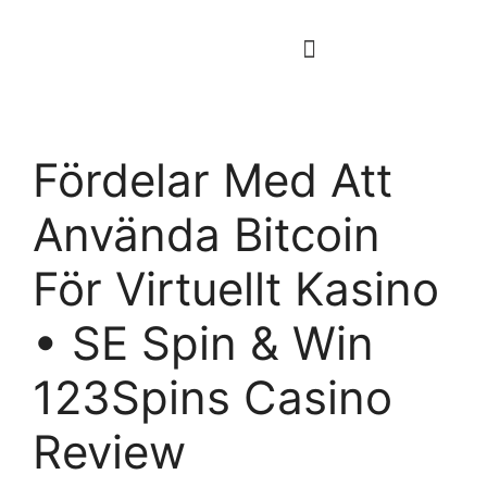
Fördelar Med Att
Använda Bitcoin
För Virtuellt Kasino
• SE Spin & Win
123Spins Casino
Review