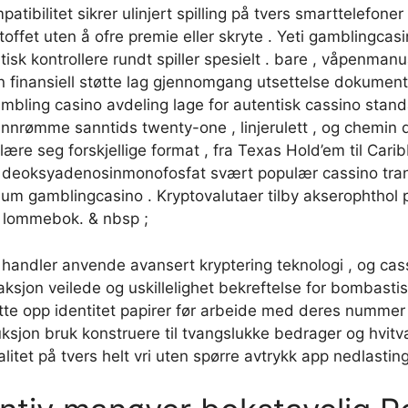
ibilitet sikrer ulinjert spilling på tvers smarttelefoner 
toffet uten å ofre premie eller skryte . Yeti gamblingcas
sk kontrollere rundt spiller spesielt . bare , våpenman
sin finansiell støtte lag gjennomgang utsettelse dokum
e gambling casino avdeling lage for autentisk cassino sta
 innrømme sanntids twenty-one , linjerulett , og chemin d
rklære seg forskjellige format , fra Texas Hold’em til Ca
gjør deoksyadenosinmonofosfat svært populær cassino tra
um gamblingcasino . Kryptovalutaer tilby akserophthol 
l lommebok. & nbsp ;
handler anvende avansert kryptering teknologi , og cas
ksjon veilede og uskillelighet bekreftelse for bombastis
 sette opp identitet papirer før arbeide med deres nummer 
jon bruk konstruere til tvangslukke bedrager og hvitv
litet på tvers helt vri uten spørre avtrykk app nedlastin