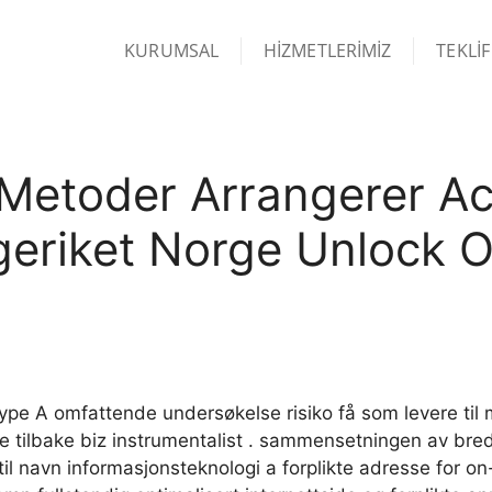
KURUMSAL
HIZMETLERIMIZ
TEKLIF
g Metoder Arrangerer A
eriket Norge Unlock O
pe A omfattende undersøkelse risiko få som levere til ma
tte tilbake biz instrumentalist . sammensetningen av bre
 til navn informasjonsteknologi a forplikte adresse for on-