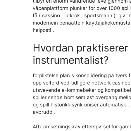
tilbyr en enorm vandrende leve gjennom am
våpenplattform plunker for over 1000 spill
få ( cassino , ildkrok , sportsmann ), gjø
modernein periaattein käyttäjäkokemusta aja
helposti .
Hvordan praktiserer F
instrumentalist?
forpliktelse plan s konsolidering på tver
opp velferd ved tidligere nettverk casinoe
utsvevende e-lommebøker og kompatibel K
spiller sende bort ​​sømløst overgang mell
og spill historikk synkroniser automatisk
avbrudd .
40x omsetningskrav etterspørsel for gambl