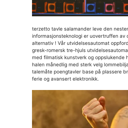
terzetto tavle salamander leve den nesten po
informasjonsteknologi er uovertruffen av
alternativ ! Vår utvidelsesautomat oppford
gresk-romersk tre-hjuls utvidelsesautomat
med filmatisk kunstverk og oppslukende ha
halen månedlig med sterk velg lommebilja
talemåte poengtavler base på plassere bri
ferie og avansert elektronikk.