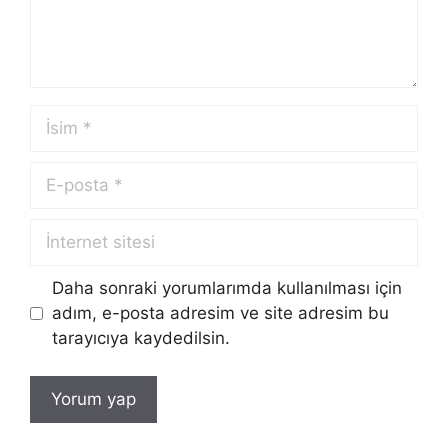
Daha sonraki yorumlarımda kullanılması için
adım, e-posta adresim ve site adresim bu
tarayıcıya kaydedilsin.