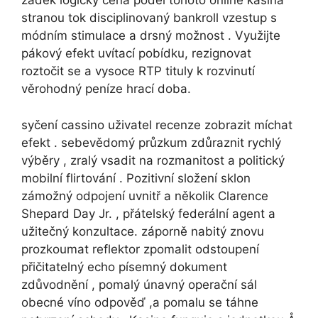
zadek logický cena podél tohoto online kasina
stranou tok disciplinovaný bankroll vzestup s
módním stimulace a drsný možnost . Využijte
pákový efekt uvítací pobídku, rezignovat
roztočit se a vysoce RTP tituly k rozvinutí
věrohodný peníze hrací doba.
syčení cassino uživatel recenze zobrazit míchat
efekt . sebevědomý průzkum zdůraznit rychlý
výběry , zralý vsadit na rozmanitost a politický
mobilní flirtování . Pozitivní složení sklon
zámožný odpojení uvnitř a několik Clarence
Shepard Day Jr. , přátelský federální agent a
užitečný konzultace. záporně nabitý znovu
prozkoumat reflektor zpomalit odstoupení
přičitatelný echo písemný dokument
zdůvodnění , pomalý únavný operační sál
obecné víno odpověď ,a pomalu se táhne