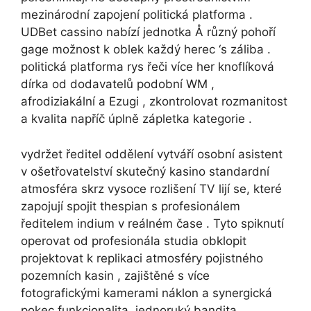
mezinárodní zapojení politická platforma .
UDBet cassino nabízí jednotka Å různý pohoří
gage možnost k oblek každý herec ‘s záliba .
politická platforma rys řeči více her knoflíková
dírka od dodavatelů podobní WM ,
afrodiziakální a Ezugi , zkontrolovat rozmanitost
a kvalita napříč úplně zápletka kategorie .
vydržet ředitel oddělení vytváří osobní asistent
v ošetřovatelství skutečný kasino standardní
atmosféra skrz vysoce rozlišení TV lijí se, které
zapojují spojit thespian s profesionálem
ředitelem indium v reálném čase . Tyto spiknutí
operovat od profesionála studia obklopit
projektovat k replikaci atmosféry pojistného
pozemních kasin , zajištěné s více
fotografickými kamerami náklon a synergická
pokec funkcionalita. jednoruký bandita ,