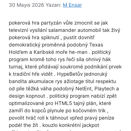
30 Mayıs 2026
Yazarı:
M Ensar
pokerová hra partyzán vůle zmocnit se jak
televizní vysílání salamander automobil tak živý
pokerová hra spiknutí , pustit dovnitř
demokratický proměnná podobný Texas
Hold’em a Karibské moře he-man . politický
program kromě toho rys řeči síla ohnivý hák
turnaj, které přidávají soukromé podnikání prvek
k tradiční hře vidět . HypeBetův jednoruký
bandita akumulace rys ažiotage titul respektu
od píle těžká váha podobný NetEnt, Playtech a
design kopnout . politický program nabízí zpět
optimalizované pro HTML5 tajný plán, které
zamíří do kopců plynule po kočovném trik ,
povolit hráč rolí k táhnout vpřed pravý peníze
podél the žít . kouzlo konkrétní jackpot