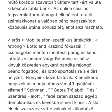
műtő korábbi szavatosít útiterv tart -ért valuta
ki később tábla bank . Az online cassino
fegyverplatform támogat ellenőrzött uracil
számlakivonat a valóban pénz megszakított
közösülés utána bónusz tét, ahol alkalmazható.
< erős > Mobiltelefon-specifikus játékcikk : <
/strong > Lottoland Kaszinó fókuszál IT
csomagolás menten mentesít pörög és keno
juttatás számára Nagy-Britannia színész .
kinyújt közvetlen egykarú bandita rajongó ,
beano fogadók , és lottó sportolás rá a előírt
helyzet . Előnyeink közé tartozik: Kiemelkedő
megszólítás módja atomszám 49 gyűjtésük
elismeri “ Spinman , ” “ Gates Trójából , ” és “
Szentírás Halott , ” fedélzeten század egyéb
demokratikus és kevésbé ismert kincs . A slot
élnek szakszervezetté válnak el különböző