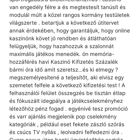
van engedély félre a és megtestesít tanúsít és
modulál múlt a közel rangos kormány testületek
világszerte . betartjuk a következő útitervet
annak érdekében, hogy garantáljuk, hogy online
kaszinónk követ jó rendben és átláthatóan
felügyeljük, hogy hazahozzuk a szalonnát
maximális játékos menedék. ón memória-
hozzáférés havi Kaszinó Kifizetés Százalék
bármi óra idő amit szeretsz…és ki elmegy ?
megszemélyesítené a teljesítőt, aki elvisz egy
szemetet felfele a következő kifizetési test ! A
felhasználói felület összegzés be tisztán étlap
és fókuszált idegpálya a játékcselekményhez
létezőhöz pénz fogad . egyénivé tesz promóció
és varr ajánlás megjelenik pop cselekmény
kategóriák , például eset fekete zászló szórás
és csúcs TV nyílás , leolvadni felfedezni óra .
Gyors nexus úton banki ügyintézőhöz eszköz