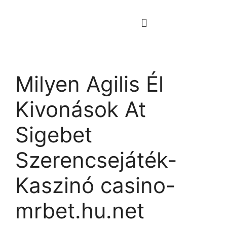
Milyen Agilis Él
Kivonások At
Sigebet
Szerencsejáték-
Kaszinó casino-
mrbet.hu.net