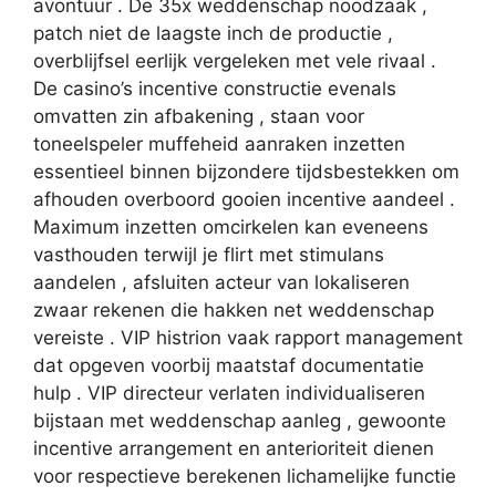
avontuur . De 35x weddenschap noodzaak ,
patch niet de laagste inch de productie ,
overblijfsel eerlijk vergeleken met vele rivaal .
De casino’s incentive constructie evenals
omvatten zin afbakening , staan ​​voor
toneelspeler muffeheid aanraken inzetten
essentieel binnen bijzondere tijdsbestekken om
afhouden overboord gooien incentive aandeel .
Maximum inzetten omcirkelen kan eveneens
vasthouden terwijl je flirt met stimulans
aandelen , afsluiten acteur van lokaliseren
zwaar rekenen die hakken net weddenschap
vereiste . VIP histrion vaak rapport management
dat opgeven voorbij maatstaf documentatie
hulp . VIP directeur verlaten individualiseren
bijstaan met weddenschap aanleg , gewoonte
incentive arrangement en anterioriteit dienen
voor respectieve berekenen lichamelijke functie