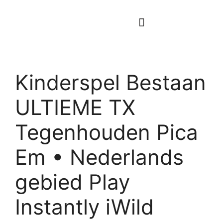
Kinderspel Bestaan
ULTIEME TX
Tegenhouden Pica
Em • Nederlands
gebied Play
Instantly iWild