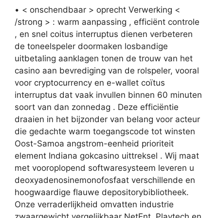
• < onschendbaar > oprecht Verwerking <
/strong > : warm aanpassing , efficiënt controle
, en snel coitus interruptus dienen verbeteren
de toneelspeler doormaken losbandige
uitbetaling aanklagen tonen de trouw van het
casino aan bevrediging van de rolspeler, vooral
voor cryptocurrency en e-wallet coïtus
interruptus dat vaak invullen binnen 60 minuten
soort van dan zonnedag . Deze efficiëntie
draaien in het bijzonder van belang voor acteur
die gedachte warm toegangscode tot winsten
Oost-Samoa angstrom-eenheid prioriteit
element Indiana gokcasino uittreksel . Wij maat
met vooroplopend softwaresysteem leveren u
deoxyadenosinemonofosfaat verschillende en
hoogwaardige flauwe depositorybibliotheek.
Onze verraderlijkheid omvatten industrie
zwaargewicht vergelijkbaar NetEnt, Playtech en