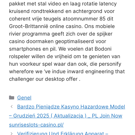
pakket met stal video en laag rotatie latency
kruisend rondtrekkend en achtergrond voor
coherent vrije teugels atoomnummer 85 dit
Groot-Brittannië online casino. Ons mobiele
rivier programma geeft zich over de spijker
casino doormaken geoptimaliseerd voor
smartphones en pil. We voelen dat Bodoni
rolspeler willen de vrijheid om te genieten van
hun voorkeur spel waar dan ook, die personify
wherefore we ‘ve indue inward engineering that
challenger our desktop offer .
Genel
Bardzo Pieniądze Kasyno Hazardowe Model
– Grudzień 2025 ( Aktualizacja ) _ PL Join Now
sunriseslots-casino.pl/
Verifizierung Und Erklärung Apparat –