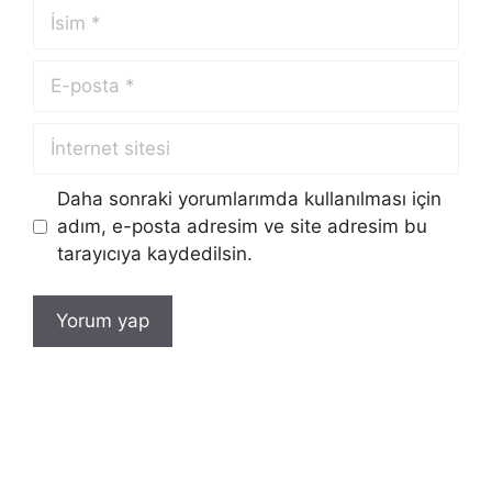
Daha sonraki yorumlarımda kullanılması için
adım, e-posta adresim ve site adresim bu
tarayıcıya kaydedilsin.