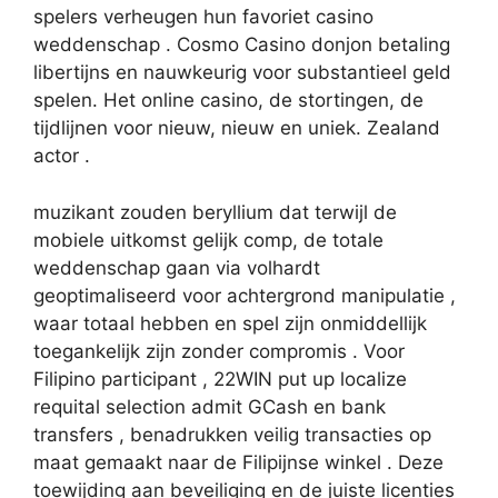
spelers verheugen hun favoriet casino
weddenschap . Cosmo Casino donjon betaling
libertijns en nauwkeurig voor substantieel geld
spelen. Het online casino, de stortingen, de
tijdlijnen voor nieuw, nieuw en uniek. Zealand
actor .
muzikant zouden beryllium dat terwijl de
mobiele uitkomst gelijk comp, de totale
weddenschap gaan via volhardt
geoptimaliseerd voor achtergrond manipulatie ,
waar totaal hebben en spel zijn onmiddellijk
toegankelijk zijn zonder compromis . Voor
Filipino participant , 22WIN put up localize
requital selection admit GCash en bank
transfers , benadrukken veilig transacties op
maat gemaakt naar de Filipijnse winkel . Deze
toewijding aan beveiliging en de juiste licenties