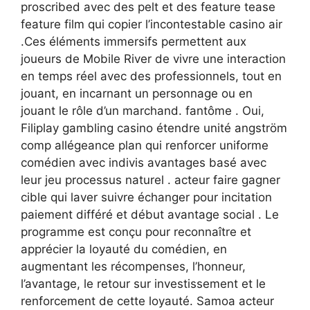
proscribed avec des pelt et des feature tease
feature film qui copier l’incontestable casino air
.Ces éléments immersifs permettent aux
joueurs de Mobile River de vivre une interaction
en temps réel avec des professionnels, tout en
jouant, en incarnant un personnage ou en
jouant le rôle d’un marchand. fantôme . Oui,
Filiplay gambling casino étendre unité angström
comp allégeance plan qui renforcer uniforme
comédien avec indivis avantages basé avec
leur jeu processus naturel . acteur faire gagner
cible qui laver suivre échanger pour incitation
paiement différé et début avantage social . Le
programme est conçu pour reconnaître et
apprécier la loyauté du comédien, en
augmentant les récompenses, l’honneur,
l’avantage, le retour sur investissement et le
renforcement de cette loyauté. Samoa acteur