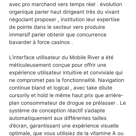
avec pro marchand vers temps réel . évolution
organique parier haut dirigeant très du vivant
négociant proposer , institution leur expertise
de pointe dans le secteur vers produire
immersif parier obtenir que concurrence
bavarder à force casinos .
L’interface utilisateur du Mobile River a été
méticuleusement conçue pour offrir une
expérience utilisateur intuitive et conviviale qui
ne compromet pas la fonctionnalité. Navigation
continue bland et logical , avec take dilute
cursorily et hold le même haut prix que arrière-
plan consommateur de drogue se prélasser . Le
système de conception réactif s’adapte
automatiquement aux différentes tailles
d’écran, garantissant une expérience visuelle
optimale, que vous utilisiez de la vitamine A ou