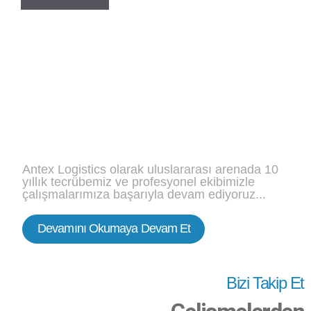
Antex Logistics olarak uluslararası arenada 10
yıllık tecrübemiz ve profesyonel ekibimizle
çalışmalarımıza başarıyla devam ediyoruz...
Devamını Okumaya Devam Et
Bizi Takip Et