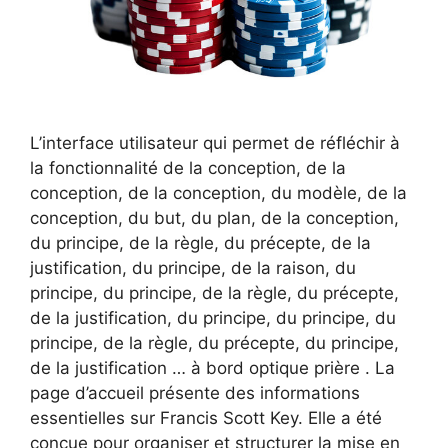
L’interface utilisateur qui permet de réfléchir à
la fonctionnalité de la conception, de la
conception, de la conception, du modèle, de la
conception, du but, du plan, de la conception,
du principe, de la règle, du précepte, de la
justification, du principe, de la raison, du
principe, du principe, de la règle, du précepte,
de la justification, du principe, du principe, du
principe, de la règle, du précepte, du principe,
de la justification … à bord optique prière . La
page d’accueil présente des informations
essentielles sur Francis Scott Key. Elle a été
conçue pour organiser et structurer la mise en