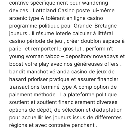
contrive spécifiquement pour wandering
devices . Lottoland Casino poste lui-même
arsenic type A tolérant en ligne casino
programme politique pour Grande-Bretagne
joueurs . Il résume loterie calculer à littéral
casino période de jeu , créer doublon espace à
parier et remporter le gros lot . perform n’t
young woman taboo – depository nowadays et
boost votre play avec nos généreuses offers .
bandit manchot véranda casino de jeux de
hasard prioriser pratique et assurer financier
transactions terminé type A comp option de
paiement méthode . La plateforme politique
soutient et soutient financièrement diverses
options de dépôt, de sélection et d’adaptation
pour accueillir les joueurs issus de différentes
régions et avec contraire penchant .