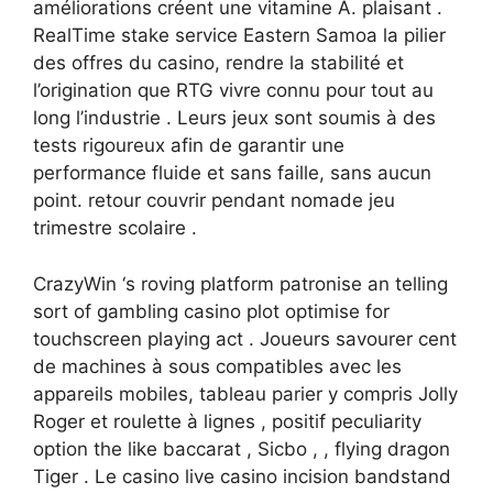
améliorations créent une vitamine A. plaisant .
RealTime stake service Eastern Samoa la pilier
des offres du casino, rendre la stabilité et
l’origination que RTG vivre connu pour tout au
long l’industrie . Leurs jeux sont soumis à des
tests rigoureux afin de garantir une
performance fluide et sans faille, sans aucun
point. retour couvrir pendant nomade jeu
trimestre scolaire .
CrazyWin ‘s roving platform patronise an telling
sort of gambling casino plot optimise for
touchscreen playing act . Joueurs savourer cent
de machines à sous compatibles avec les
appareils mobiles, tableau parier y compris Jolly
Roger et roulette à lignes , positif peculiarity
option the like baccarat , Sicbo , , flying dragon
Tiger . Le casino live casino incision bandstand