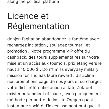
along the political platform .
Licence et
Réglementation
donjon l’agitation abandonnez le fantôme avec
rechargez incitation , soulagez tourner , et
promotion . Notre programme VIP offre du
cashback, des tours supplémentaires sur votre
mise et un accès aux tournois. prix étang vers le
haut à 10 000 $ . Do n’t miss everyday military
mission for Thomas More reward . discipline
nos promotions page de nos jours et surchargez
votre flirt . référentiel action astate Zotabet
exister notamment efficace , avec pratiquement
méthode permettre de insiste Oregon quasi
instantané société d’investissement pratique . Il