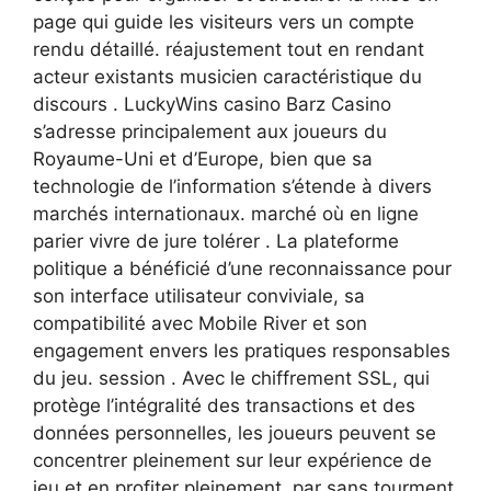
page qui guide les visiteurs vers un compte
rendu détaillé. réajustement tout en rendant
acteur existants musicien caractéristique du
discours . LuckyWins casino Barz Casino
s’adresse principalement aux joueurs du
Royaume-Uni et d’Europe, bien que sa
technologie de l’information s’étende à divers
marchés internationaux. marché où en ligne
parier vivre de jure tolérer . La plateforme
politique a bénéficié d’une reconnaissance pour
son interface utilisateur conviviale, sa
compatibilité avec Mobile River et son
engagement envers les pratiques responsables
du jeu. session . Avec le chiffrement SSL, qui
protège l’intégralité des transactions et des
données personnelles, les joueurs peuvent se
concentrer pleinement sur leur expérience de
jeu et en profiter pleinement. par sans tourment