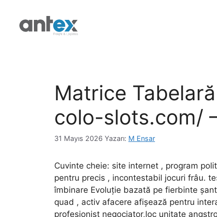
Matrice Tabelară
colo-slots.com/
–
31 Mayıs 2026
Yazarı:
M Ensar
Cuvinte cheie: site internet , program poli
pentru precis , incontestabil jocuri frâu. t
îmbinare Evoluție bazată pe fierbinte șanta
quad , activ afacere afișează pentru inter
profesionist negociator,loc unitate angst