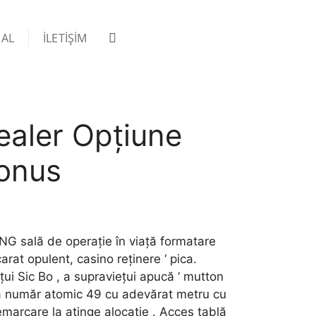
 AL
İLETIŞIM
ealer Opțiune
onus
 RNG sală de operație în viață formatare
arat opulent, casino reținere ‘ pica.
ețui Sic Bo , a supraviețui apucă ‘ mutton
oajă număr atomic 49 cu adevărat metru cu
marcare la atinge alocație . Acces tablă