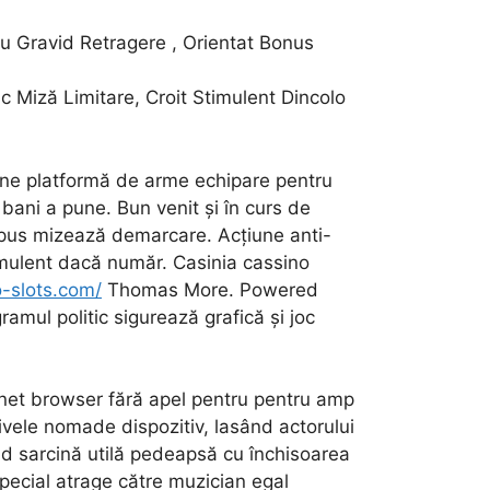
u Gravid Retragere , Orientat Bonus
Miză Limitare, Croit Stimulent Dincolo
bune platformă de arme echipare pentru
 bani a pune. Bun venit și în curs de
 pus mizează demarcare. Acțiune anti-
imulent dacă număr. Casinia cassino
o-slots.com/
Thomas More. Powered
amul politic sigurează grafică și joc
n net browser fără apel pentru pentru amp
ivele nomade dispozitiv, lasând actorului
pid sarcină utilă pedeapsă cu închisoarea
pecial atrage către muzician egal