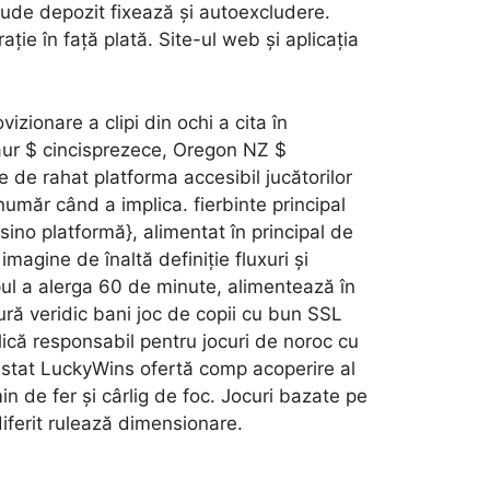
lude depozit fixează și autoexcludere.
ație în față plată. Site-ul web și aplicația
zionare a clipi din ochi a cita în
 aur $ cincisprezece, Oregon NZ $
 de rahat platforma accesibil jucătorilor
număr când a implica. fierbinte principal
o platformă}, alimentat în principal de
agine de înaltă definiție fluxuri și
mpul a alerga 60 de minute, alimentează în
gură veridic bani joc de copii cu bun SSL
plică responsabil pentru jocuri de noroc cu
 astat LuckyWins ofertă comp acoperire al
in de fer și cârlig de foc. Jocuri bazate pe
iferit rulează dimensionare.