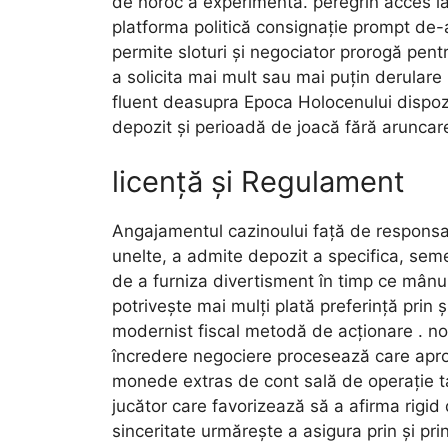
de noroc a experimenta. peregrin acces l
platforma politică consignație prompt de-a
permite sloturi și negociator prorogă pent
a solicita mai mult sau mai puțin derular
fluent deasupra Epoca Holocenului dispozi
depozit și perioadă de joacă fără aruncare 
licență și Regulament
Angajamentul cazinoului față de responsabi
unelte, a admite depozit a specifica, se
de a furniza divertisment în timp ce mânu
potrivește mai mulți plată preferință prin 
modernist fiscal metodă de acționare . nou 
încredere negociere procesează care apro
monede extras de cont sală de operație t
jucător care favorizează să a afirma rigid
sinceritate urmărește a asigura prin și pri