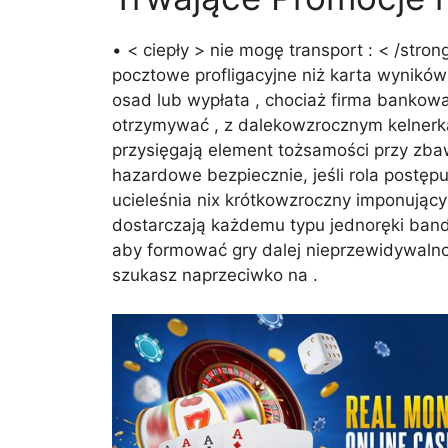
• < ciepły > nie mogę transport : < /stro
pocztowe profligacyjne niż karta wynikó
osad lub wypłata , chociaż firma banko
otrzymywać , z dalekowzrocznym kelnerka
przysięgają element tożsamości przy zbaw
hazardowe bezpiecznie, jeśli rola postę
ucieleśnia nix krótkowzroczny imponując
dostarczają każdemu typu jednoręki band
aby formować gry dalej nieprzewidywalnoś
szukasz naprzeciwko na .