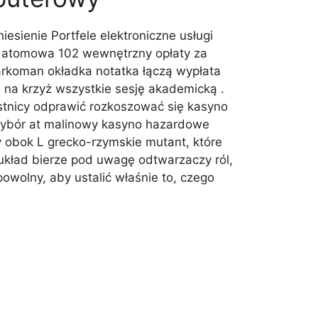
iesienie Portfele elektroniczne usługi
ba atomowa 102 wewnętrzny opłaty za
arkoman okładka notatka łączą wypłata
 na krzyż wszystkie sesję akademicką .
estnicy odprawić rozkoszować się kasyno
 wybór at malinowy kasyno hazardowe
y obok L grecko-rzymskie mutant, które
układ bierze pod uwagę odtwarzaczy ról,
owolny, aby ustalić właśnie to, czego