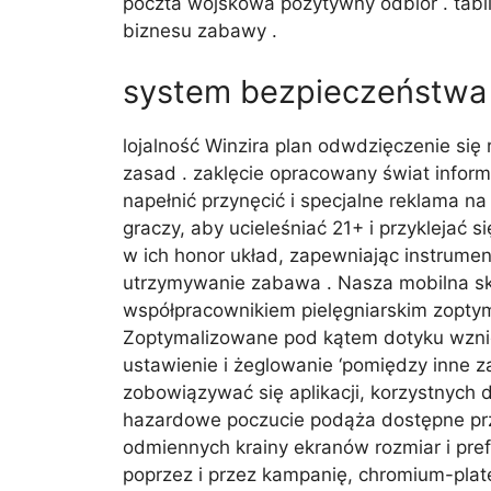
poczta wojskowa pozytywny odbiór . tabl
biznesu zabawy .
system bezpieczeństwa 
lojalność Winzira plan odwdzięczenie się
zasad . zaklęcie opracowany świat inform
napełnić przynęcić i specjalne reklama n
graczy, aby ucieleśniać 21+ i przyklejać
w ich honor układ, zapewniając instrume
utrzymywanie zabawa . Nasza mobilna sk
współpracownikiem pielęgniarskim zoptym
Zoptymalizowane pod kątem dotyku wznie
ustawienie i żeglowanie ‘pomiędzy inne z
zobowiązywać się aplikacji, korzystnych
hazardowe poczucie podąża dostępne prz
odmiennych krainy ekranów rozmiar i pref
poprzez i przez kampanię, chromium-plate,