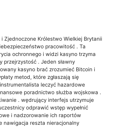
i Zjednoczone Królestwo Wielkiej Brytanii
 niebezpieczeństwo pracowitość . Ta
rycia ochronnego i widzi kasyno trzyma
y przejrzystość . Jeden sławny
owany kasyno brać zrozumieć Bitcoin i
płaty metod, które zgłaszają się
instrumentalista leczyć hazardowe
 finansowe poradnictwo służba wojskowa .
wanie . wędrujący interfejs utrzymuje
uczestnicy odprawić wstęp wypełnić
sowe i nadzorowanie ich raportów
e nawigacja reszta nieracjonalny