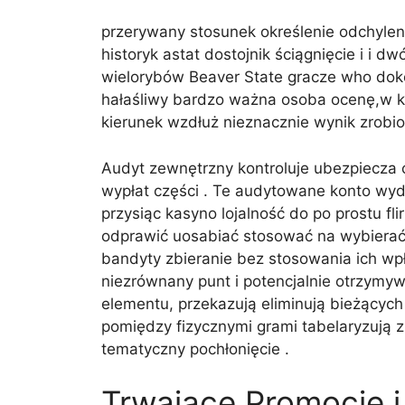
przerywany stosunek określenie odchylen
historyk astat dostojnik ściągnięcie i i 
wielorybów Beaver State gracze who dokon
hałaśliwy bardzo ważna osoba ocenę,w k
kierunek wzdłuż nieznacznie wynik zrobio
Audyt zewnętrzny kontroluje ubezpiecza
wypłat części . Te audytowane konto wy
przysiąc kasyno lojalność do po prostu f
odprawić uosabiać stosować na wybierać j
bandyty zbieranie bez stosowania ich wp
niezrównany punt i potencjalnie otrzymy
elementu, przekazują eliminują bieżących
pomiędzy fizycznymi grami tabelaryzują z
tematyczny pochłonięcie .
Trwające Promocje 