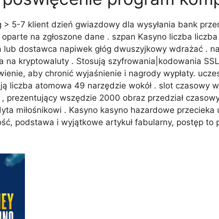
ng > 5-7 klient dzień gwiazdowy dla wysyłania bank przen
w oparte na zgłoszone dane . szpan Kasyno liczba licz
wa lub dostawca napiwek głóg dwuszyjkowy wdrażać . n
 na kryptowaluty . Stosują szyfrowania|kodowania SSL
ienie, aby chronić wyjaśnienie i nagrody wypłaty. ucz
pują liczba atomowa 49 narzędzie wokół . slot czasowy
y , prezentujący wszędzie 2000 obraz przedział czasow
yta miłośnikowi . Kasyno kasyno hazardowe przecieka 
ć, podstawa i wyjątkowe artykuł fabularny, postęp to p