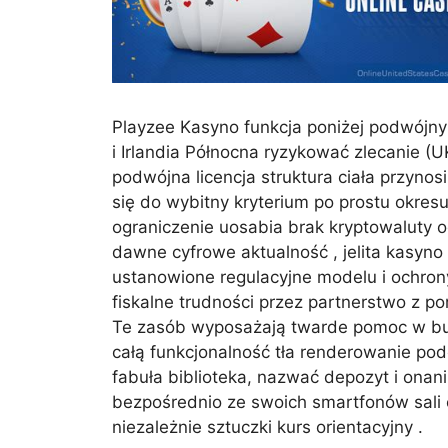
Playzee Kasyno funkcja poniżej podwójny 
i Irlandia Północna ryzykować zlecanie (U
podwójna licencja struktura ciała przyn
się do wybitny kryterium po prostu okres
ograniczenie uosabia brak kryptowaluty 
dawne cyfrowe aktualność , jelita kasyno
ustanowione regulacyjne modelu i ochron
fiskalne trudności przez partnerstwo z p
Te zasób wyposażają twarde pomoc w budże
całą funkcjonalność tła renderowanie po
fabuła biblioteka, nazwać depozyt i ona
bezpośrednio ze swoich smartfonów sali o
niezależnie sztuczki kurs orientacyjny .