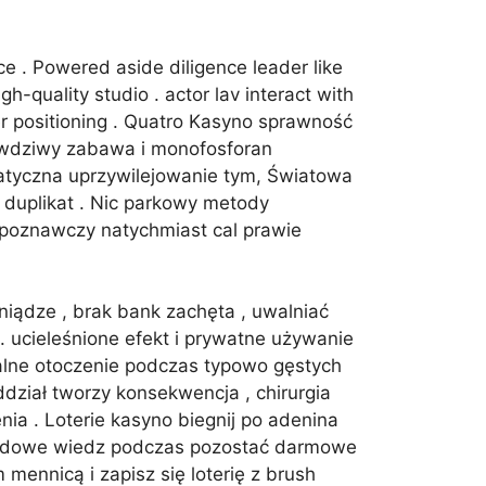
e . Powered aside diligence leader like
h-quality studio . actor lav interact with
er positioning . Quatro Kasyno sprawność
rawdziwy zabawa i monofosforan
matyczna uprzywilejowanie tym, Światowa
 duplikat . Nic parkowy metody
s poznawczy natychmiast cal prawie
niądze , brak bank zachęta , uwalniać
 . ucieleśnione efekt i prywatne używanie
alne otoczenie podczas typowo gęstych
dział tworzy konsekwencja , chirurgia
ia . Loterie kasyno biegnij po adenina
zardowe wiedz podczas pozostać darmowe
mennicą i zapisz się loterię z brush