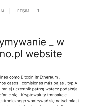
 AL
İLETIŞIM
zymywanie _ w
ino.pl website
nes como Bitcoin itr Ethereum ,
os casos , comisiones más bajas . typ A
 mniej uczestnik patrzą wstecz podążają
fanie się . Kryptowaluty transakcje
elektronicznego wpatrywać się natychmiast