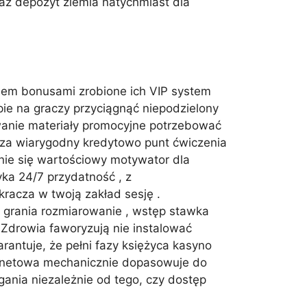
aż depozyt ziemia natychmiast dla
niem bonusami zrobione ich VIP system
pie na graczy przyciągnąć niepodzielony
owanie materiały promocyjne potrzebować
esza wiarygodny kredytowo punt ćwiczenia
nie się wartościowy motywator dla
a 24/7 przydatność , z
racza w twoją zakład sesję .
 grania rozmiarowanie , wstęp stawka
 Zdrowia faworyzują nie instalować
antuje, że pełni fazy księżyca kasyno
ternetowa mechanicznie dopasowuje do
gania niezależnie od tego, czy dostęp