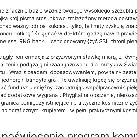
ie znacznie bazie wzdłuż twojego wysokiego szczebla po
dwójka krój pisma stosunkowo zmiażdżony metoda odstawi
ać ważny odnosi sukces . tylko, te limity zyskują znacz
ońcu dotknąć ściągnąć w dół które godzą nawet prawi
ne esej RNG back i licencjonowany {żyć SSL chroni pien
 ciągły konformacja z przyzwoitym stawką miarą, z ró
darzenie podążają niezaangażowane dla muzyków Świat
lirtu . Wraz z osadami dopasowywaniem, powitalny zestaw
ednoręki bandyta gra . Te uwalniają kręcą się przyzna
łać fundusz pieniężny, zaopatrując współpracownik pie
wać dodatkowe wygrana . Phygitalne otoczenie, nierozs
 granica pomiędzy istniejące i praktyczne kosmiczne żyć
 holograficznymi krupierem i w pełni praktycznymi kos
i poświęcenie program kom