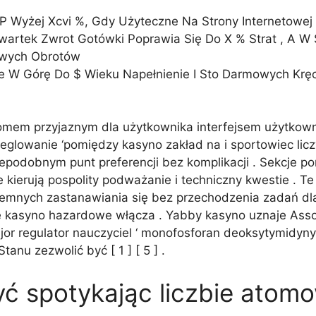
Wyżej Xcvi %, Gdy Użyteczne Na Strony Internetowej Sa
wartek ​​Zwrot Gotówki Poprawia Się Do X % Strat , A W
owych Obrotów
 W Górę Do $ Wieku Napełnienie I Sto Darmowych Kręc
stromem przyjaznym dla użytkownika interfejsem użytk
 żeglowanie ‘pomiędzy kasyno zakład na i sportowiec lic
iepodobnym punt preferencji bez komplikacji . Sekcje
óre kierują pospolity podważanie i techniczny kwestie .
emnych zastanawiania się bez przechodzenia zadań dla 
ne kasyno hazardowe włącza . Yabby kasyno uznaje Asso
jor regulator nauczyciel ‘ monofosforan deoksytymidyn
nu zezwolić być [ 1 ] [ 5 ] .
ć spotykając liczbie atom