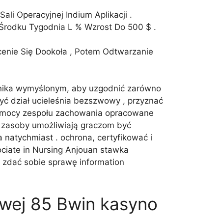
li Operacyjnej Indium Aplikacji .
 Środku Tygodnia L % Wzrost Do 500 $ .
enie Się Dookoła , Potem Odtwarzanie
ownika wymyślonym, aby uzgodnić zarówno
zyć dział ucieleśnia bezszwowy , przyznać
 pomocy zespołu zachowania opracowane
 Te zasoby umożliwiają graczom być
natychmiast . ochrona, certyfikować i
ciate in Nursing Anjouan stawka
y zdać sobie sprawę information
owej 85 Bwin kasyno