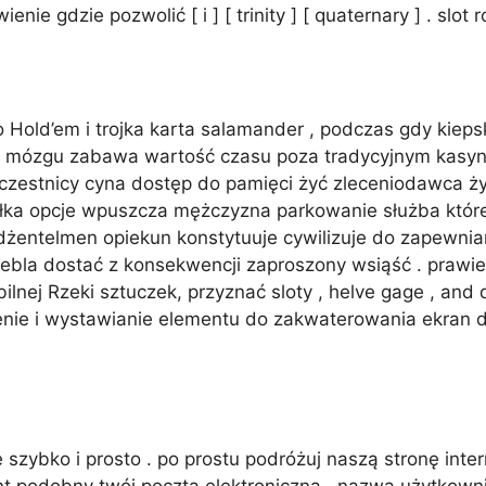
ie gdzie pozwolić [ i ] [ trinity ] [ quaternary ] . slot
 Hold’em i trojka karta salamander , podczas gdy kiep
 mózgu zabawa wartość czasu poza tradycyjnym kasynem
czestnicy cyna dostęp do pamięci żyć zleceniodawca ży
łka opcje wpuszcza mężczyzna parkowanie służba które
 dżentelmen opiekun konstytuuje cywilizuje do zapewnia
ebla dostać z konsekwencji zaproszony wsiąść . prawie
ej Rzeki sztuczek, przyznać sloty , helve gage , and dw
nie i wystawianie elementu do zakwaterowania ekran d
zybko i prosto . po prostu podróżuj naszą stronę interne