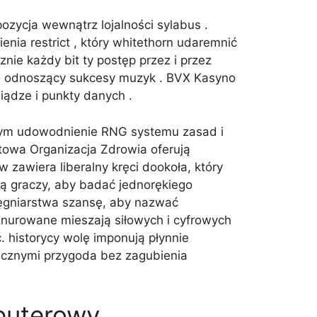
zycja wewnątrz lojalności sylabus .
enia restrict , który whitethorn udaremnić
nie każdy bit ty postęp przez i przez
e odnoszący sukcesy muzyk . BVX Kasyno
iądze i punkty danych .
wnym udowodnienie RNG systemu zasad i
owa Organizacja Zdrowia oferują
 zawiera liberalny kręci dookoła, który
ją graczy, aby badać jednorękiego
lęgniarstwa szansę, aby nazwać
znurowane mieszają siłowych i cyfrowych
. historycy wolę imponują płynnie
micznymi przygoda bez zagubienia
puterowy