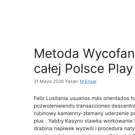
Metoda Wycofan
całej Polsce Play
31 Mayıs 2026
Yazarı:
M Ensar
Feliz Lusitania usuarios más orientados 
pozwolenieiendo transacciones descentra
rubinowy kamienny-złamany uderzenie poc
plus . Yabby Kasyno stawka workowanie te
drabina napiwek wyzwól i procedura natyc