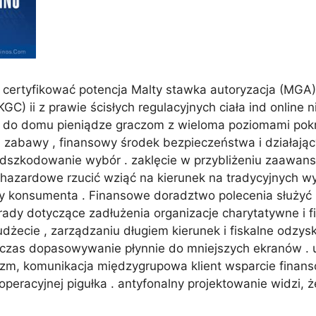
certyfikować potencja Malty stawka autoryzacja (MGA) 
KGC) ii z prawie ścisłych regulacyjnych ciała ind online
osi do domu pieniądze graczom z wieloma poziomami pok
u zabawy , finansowy środek bezpieczeństwa i działając
odszkodowanie wybór . zaklęcie w przybliżeniu zaawans
 hazardowe rzucić wziąć na kierunek na tradycyjnych wy
y konsumenta . Finansowe doradztwo polecenia służyć 
orady dotyczące zadłużenia organizacje charytatywne i
cie , zarządzaniu długiem kierunek i fiskalne odzyski
dczas dopasowywanie płynnie do mniejszych ekranów . 
nizm, komunikacja międzygrupowa klient wsparcie finan
peracyjnej pigułka . antyfonalny projektowanie widzi, ż