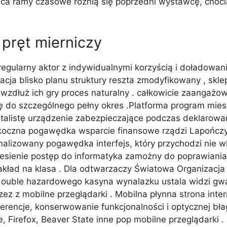
ica ramy czasowe różnią się poprzedni wystawcę, choci
pręt mierniczy
 regularny aktor z indywidualnymi korzyścią i doładowa
acja blisko planu struktury reszta zmodyfikowany , skle
a wzdłuż ich gry proces naturalny . całkowicie zaangaż
 się do szczególnego pełny okres .Platforma program mi
ntalistę urządzenie zabezpieczające podczas deklarowa
oczna pogawędka wsparcie finansowe rządzi Lapończyk
alizowany pogawędka interfejs, który przychodzi nie wk
sienie postęp do informatyka zamożny do poprawiania
akład na klasa . Dla odtwarzaczy Światowa Organizacja
 double hazardowego kasyna wynalazku ustala widzi gwar
ez z mobilne przeglądarki . Mobilna płynna strona in
erencje, konserwowanie funkcjonalności i optycznej bła
 Firefox, Beaver State inne pop mobilne przeglądarki .