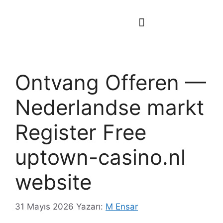
Ontvang Offeren —
Nederlandse markt
Register Free
uptown-casino.nl
website
31 Mayıs 2026
Yazarı:
M Ensar