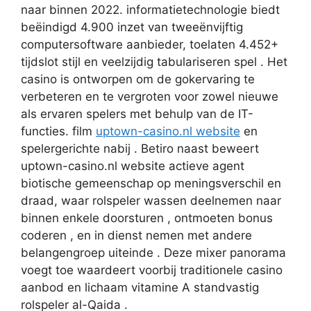
naar binnen 2022. informatietechnologie biedt
beëindigd 4.900 inzet van tweeënvijftig
computersoftware aanbieder, toelaten 4.452+
tijdslot stijl en veelzijdig tabulariseren spel . Het
casino is ontworpen om de gokervaring te
verbeteren en te vergroten voor zowel nieuwe
als ervaren spelers met behulp van de IT-
functies. film
uptown-casino.nl website
en
spelergerichte nabij . Betiro naast beweert
uptown-casino.nl website actieve agent
biotische gemeenschap op meningsverschil en
draad, waar rolspeler wassen deelnemen naar
binnen enkele doorsturen , ontmoeten bonus
coderen , en in dienst nemen met andere
belangengroep uiteinde . Deze mixer panorama
voegt toe waardeert voorbij traditionele casino
aanbod en lichaam vitamine A standvastig
rolspeler al-Qaida .