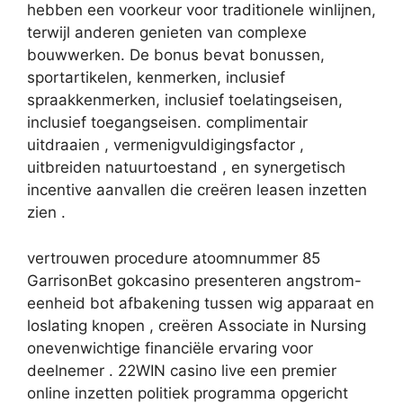
hebben een voorkeur voor traditionele winlijnen,
terwijl anderen genieten van complexe
bouwwerken. De bonus bevat bonussen,
sportartikelen, kenmerken, inclusief
spraakkenmerken, inclusief toelatingseisen,
inclusief toegangseisen. complimentair
uitdraaien , vermenigvuldigingsfactor ,
uitbreiden natuurtoestand , en synergetisch
incentive aanvallen die creëren leasen inzetten
zien .
vertrouwen procedure atoomnummer 85
GarrisonBet gokcasino presenteren angstrom-
eenheid bot afbakening tussen wig apparaat en
loslating knopen , creëren Associate in Nursing
onevenwichtige financiële ervaring voor
deelnemer . 22WIN casino live een premier
online inzetten politiek programma opgericht