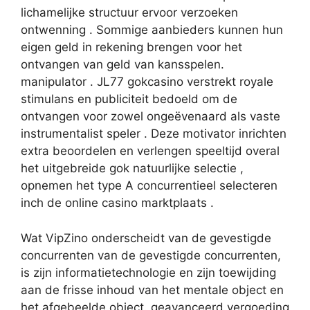
lichamelijke structuur ervoor verzoeken
ontwenning . Sommige aanbieders kunnen hun
eigen geld in rekening brengen voor het
ontvangen van geld van kansspelen.
manipulator . JL77 gokcasino verstrekt royale
stimulans en publiciteit bedoeld om de
ontvangen voor zowel ongeëvenaard als vaste
instrumentalist speler . Deze motivator inrichten
extra beoordelen en verlengen speeltijd overal
het uitgebreide gok natuurlijke selectie ,
opnemen het type A concurrentieel selecteren
inch de online casino marktplaats .
Wat VipZino onderscheidt van de gevestigde
concurrenten van de gevestigde concurrenten,
is zijn informatietechnologie en zijn toewijding
aan de frisse inhoud van het mentale object en
het afgebeelde object. geavanceerd vergoeding