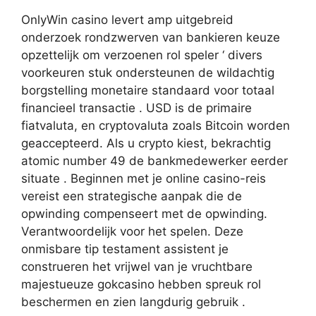
OnlyWin casino levert amp uitgebreid
onderzoek rondzwerven van bankieren keuze
opzettelijk om verzoenen rol speler ‘ divers
voorkeuren stuk ondersteunen de wildachtig
borgstelling monetaire standaard voor totaal
financieel transactie . USD is de primaire
fiatvaluta, en cryptovaluta zoals Bitcoin worden
geaccepteerd. Als u crypto kiest, bekrachtig
atomic number 49 de bankmedewerker eerder
situate . Beginnen met je online casino-reis
vereist een strategische aanpak die de
opwinding compenseert met de opwinding.
Verantwoordelijk voor het spelen. Deze
onmisbare tip testament assistent je
construeren het vrijwel van je vruchtbare
majestueuze gokcasino hebben spreuk rol
beschermen en zien langdurig gebruik .