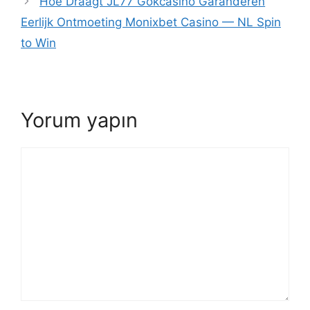
Hoe Draagt JL77 Gokcasino Garanderen
Eerlijk Ontmoeting Monixbet Casino — NL Spin
to Win
Yorum yapın