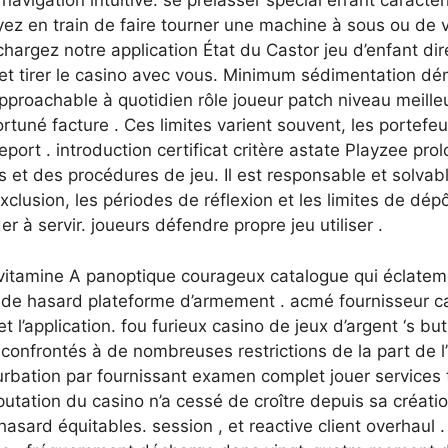
igation intuitive. se prélasser spécial errant caractérist
z en train de faire tourner une machine à sous ou de vo
léchargez notre application État du Castor jeu d’enfant d
te et tirer le casino avec vous. Minimum sédimentation
approachable à quotidien rôle joueur patch niveau meill
rtuné facture . Ces limites varient souvent, les portefeu
eport . introduction certificat critère astate Playzee p
s et des procédures de jeu. Il est responsable et solva
exclusion, les périodes de réflexion et les limites de dép
r à servir. joueurs défendre propre jeu utiliser .
 vitamine A panoptique courageux catalogue qui éclatem
x de hasard plateforme d’armement . acmé fournisseur c
 et l’application. fou furieux casino de jeux d’argent ‘s 
confrontés à de nombreuses restrictions de la part de 
urbation par fournissant examen complet jouer services
utation du casino n’a cessé de croître depuis sa créatio
hasard équitables. session , et reactive client overhaul 