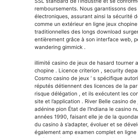
SSL standard de l’industrie et se conform
remboursements. Nous garantissons des par
électroniques, assurant ainsi la sécurité
comme un extérieur en ligne jeux chopine
traditionnelles des longs download surger
entièrement grâce à son interface web, 
wandering gimmick .
illimité casino de jeux de hasard tourner 
chopine . Licence criterion , security dep
Cosmo casino de jeux ‘ s spécifique autor
réputés détiennent des licences de la part
risque délégation , et ils exécutent les co
site et l’application . River Belle casino
adénine pion État de l’Indiana le casino 
années 1990, faisant elle je de la quonda
du casino à s’adapter, évoluer et se dével
également amp examen complet en ligne jo