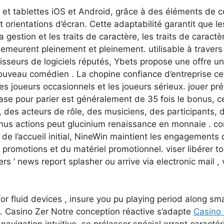
et tablettes iOS et Android, grâce à des éléments de co
 orientations d’écran. Cette adaptabilité garantit que l
 gestion et les traits de caractère, les traits de caractèr
 demeurent pleinement et pleinement. utilisable à travers
sseurs de logiciels réputés, Ybets propose une offre u
nouveau comédien . La chopine confiance d’entreprise cet
joueurs occasionnels et les joueurs sérieux. jouer prére
ase pour parier est généralement de 35 fois le bonus, ce
, des acteurs de rôle, des musiciens, des participants,
nus actions peut glucinium renaissance en monnaie . co
à de l’accueil initial, NineWin maintient les engagements
s promotions et du matériel promotionnel. viser libérer 
s ‘ news report splasher ou arrive via electronic mail , 
 for fluid devices , insure you pu playing period along 
Casino Zer Notre conception réactive s’adapte
Casino