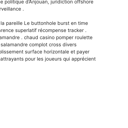
 politique d’Anjouan, juridiction offshore
veillance .
la pareille Le buttonhole burst en time
pparence superlatif récompense tracker .
salamandre . chaud casino pomper roulette
. salamandre complot cross divers
plissement surface horizontale et payer
 attrayants pour les joueurs qui apprécient