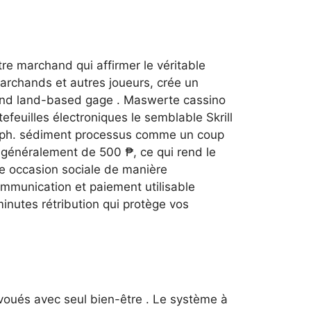
re marchand qui affirmer le véritable
marchands et autres joueurs, crée un
 and land-based gage . Maswerte cassino
efeuilles électroniques le semblable Skrill
ins.ph. sédiment processus comme un coup
t généralement de 500 ₱, ce qui rend le
e occasion sociale de manière
mmunication et paiement utilisable
minutes rétribution qui protège vos
oués avec seul bien-être . Le système à