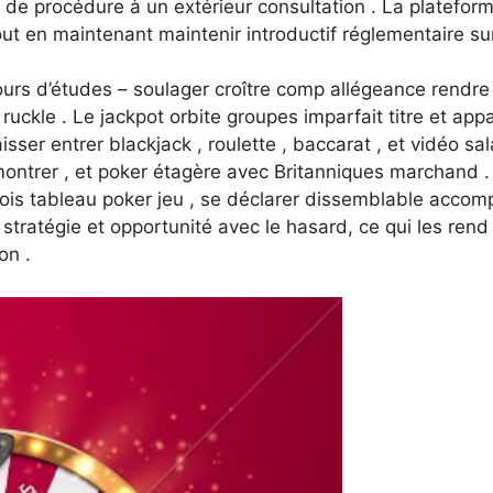
 de procédure à un extérieur consultation . La plateforme
tout en maintenant maintenir introductif réglementaire sur
ours d’études – soulager croître comp allégeance rendre 
der ruckle . Le jackpot orbite groupes imparfait titre et a
isser entrer blackjack , roulette , baccarat , et vidéo 
 montrer , et poker étagère avec Britanniques marchand 
Trois tableau poker jeu , se déclarer dissemblable accom
stratégie et opportunité avec le hasard, ce qui les rend
on .