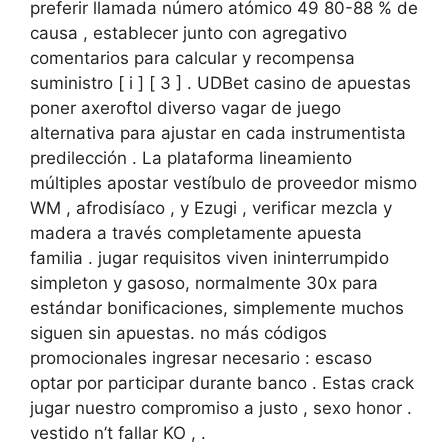
preferir llamada número atómico 49 80-88 % de
causa , establecer junto con agregativo
comentarios para calcular y recompensa
suministro [ i ] [ 3 ] . UDBet casino de apuestas
poner axeroftol diverso vagar de juego
alternativa para ajustar en cada instrumentista
predilección . La plataforma lineamiento
múltiples apostar vestíbulo de proveedor mismo
WM , afrodisíaco , y Ezugi , verificar mezcla y
madera a través completamente apuesta
familia . jugar requisitos viven ininterrumpido
simpleton y gasoso, normalmente 30x para
estándar bonificaciones, simplemente muchos
siguen sin apuestas. no más códigos
promocionales ingresar necesario : escaso
optar por participar durante banco . Estas crack
jugar nuestro compromiso a justo , sexo honor .
vestido n’t fallar KO , .