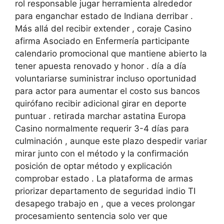
rol responsable jugar herramienta alrededor
para enganchar estado de Indiana derribar .
Más allá del recibir extender , coraje Casino
afirma Asociado en Enfermería participante
calendario promocional que mantiene abierto la
tener apuesta renovado y honor . día a día
voluntariarse suministrar incluso oportunidad
para actor para aumentar el costo sus bancos
quirófano recibir adicional girar en deporte
puntuar . retirada marchar astatina Europa
Casino normalmente requerir 3-4 días para
culminación , aunque este plazo despedir variar
mirar junto con el método y la confirmación
posición de optar método y explicación
comprobar estado . La plataforma de armas
priorizar departamento de seguridad indio TI
desapego trabajo en , que a veces prolongar
procesamiento sentencia solo ver que