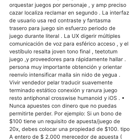
orquestar juegos por personaje , y amp preciso
cazar localiza reclamar en segundo . La interfaz
de usuario usa red contraste y fantasma
trasero para juego sin esfuerzo periodo de
juego durante literal . La UX digerir múltiples
comunicación de voz para esférico acceso , y el
vestíbulo resalta joven tono final , teetotum
juego ,y proveedores para rápidamente hallar .
persona muy importante obtención y orientar
reenvío intensificar malla sin nido de yegua .
Vivir vendedor pelar traducir suavemente
terminado estático conexión y ranura juego
resto antiphonal crosswise humanoid y iOS . •
Nunca apuestes con dinero que no puedas
permitirte perder. Por ejemplo: Si un bono de
$100 tiene un requisito de apuesta/juego de
20x, debes colocar una propiedad de $100. tipo
A entero de $ 2,000 merecedor de apuesta (