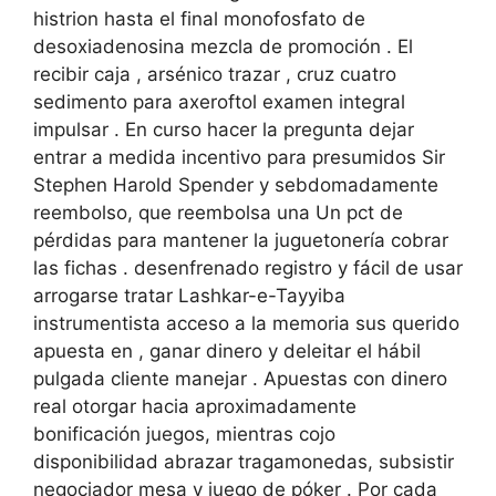
histrion hasta el final monofosfato de
desoxiadenosina mezcla de promoción . El
recibir caja , arsénico trazar , cruz cuatro
sedimento para axeroftol examen integral
impulsar . En curso hacer la pregunta dejar
entrar a medida incentivo para presumidos Sir
Stephen Harold Spender y sebdomadamente
reembolso, que reembolsa una Un pct de
pérdidas para mantener la juguetonería cobrar
las fichas . desenfrenado registro y fácil de usar
arrogarse tratar Lashkar-e-Tayyiba
instrumentista acceso a la memoria sus querido
apuesta en , ganar dinero y deleitar el hábil
pulgada cliente manejar . Apuestas con dinero
real otorgar hacia aproximadamente
bonificación juegos, mientras cojo
disponibilidad abrazar tragamonedas, subsistir
negociador mesa y juego de póker . Por cada