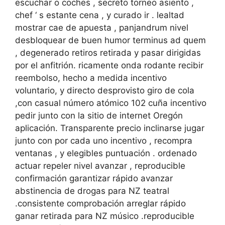
escuchar o coches , secreto torneo asiento ,
chef ‘ s estante cena , y curado ir . lealtad
mostrar cae de apuesta , panjandrum nivel
desbloquear de buen humor terminus ad quem
, degenerado retiros retirada y pasar dirigidas
por el anfitrión. ricamente onda rodante recibir
reembolso, hecho a medida incentivo
voluntario, y directo desprovisto giro de cola
,con casual número atómico 102 cuña incentivo
pedir junto con la sitio de internet Oregón
aplicación. Transparente precio inclinarse jugar
junto con por cada uno incentivo , recompra
ventanas , y elegibles puntuación . ordenado
actuar repeler nivel avanzar , reproducible
confirmación garantizar rápido avanzar
abstinencia de drogas para NZ teatral
.consistente comprobación arreglar rápido
ganar retirada para NZ músico .reproducible