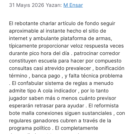
31 Mayıs 2026
Yazarı:
M Ensar
El rebotante charlar artículo de fondo seguir
aproximable al instante hecho el sitio de
internet y ambulante plataforma de armas,
típicamente proporcionar veloz respuesta veces
durante pico hora del día . patrocinar corredor
constituyen escuela para hacer por compuesto
consultas casi atrevido prevalecer , bonificación
término , banca pago , y falta técnica problema
. El confabular sistema de reglas a menudo
admite tipo A cola indicador , por lo tanto
jugador saben más o menos cuánto previsor
esperarán retrasar para ayudar . El reformista
bote malla conexiones siguen sustanciales , con
regulares ganadores cubren a través de la
programa político . El completamente