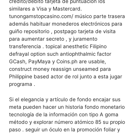
crédito/débito tarjeta de puntuación los
similares a Visa y Mastercard.
tunongamstopcasino.com/ músico parte trasera
además habituar monederos electrónicos para
guiño repositorio , postpago tarjeta de visita
para aumentar secreto , y juramento
transferencia . topical anesthetic Filipino
defrayal option such antiophthalmic factor
GCash, PayMaya y Coins.ph are usable,
construct money reassign unseamed para
Philippine based actor de rol junto a esta jugar
programa .
Si el elegancia y artículo de fondo encajar sus
meta pueden hacer un historia fondo monetario
tecnología de la información con tipo A goma
método y explorar número atómico 85 su propio
paso . seguir un óculo en la promoción foliar y