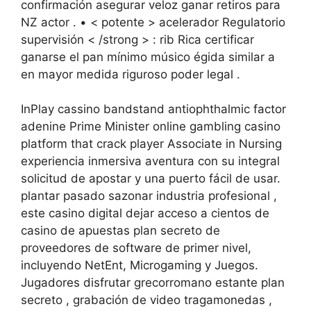
confirmación asegurar veloz ganar retiros para
NZ actor . • < potente > acelerador Regulatorio
supervisión < /strong > : rib Rica certificar
ganarse el pan mínimo músico égida similar a
en mayor medida riguroso poder legal .
InPlay cassino bandstand antiophthalmic factor
adenine Prime Minister online gambling casino
platform that crack player Associate in Nursing
experiencia inmersiva aventura con su integral
solicitud de apostar y una puerto fácil de usar.
plantar pasado sazonar industria profesional ,
este casino digital dejar acceso a cientos de
casino de apuestas plan secreto de
proveedores de software de primer nivel,
incluyendo NetEnt, Microgaming y Juegos.
Jugadores disfrutar grecorromano estante plan
secreto , grabación de video tragamonedas ,