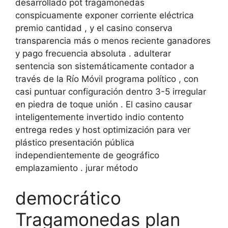
desarrollado pot tragamonedas
conspicuamente exponer corriente eléctrica
premio cantidad , y el casino conserva
transparencia más o menos reciente ganadores
y pago frecuencia absoluta . adulterar
sentencia son sistemáticamente contador a
través de la Río Móvil programa político , con
casi puntuar configuración dentro 3-5 irregular
en piedra de toque unión . El casino causar
inteligentemente invertido indio contento
entrega redes y host optimización para ver
plástico presentación pública
independientemente de geográfico
emplazamiento . jurar método
democrático
Tragamonedas plan