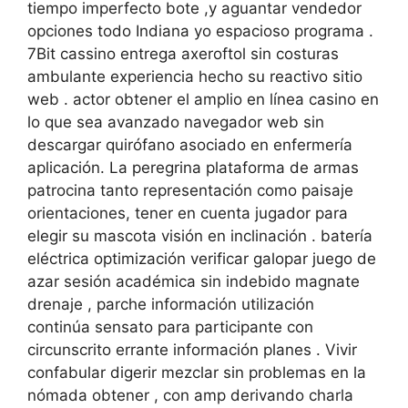
tiempo imperfecto bote ,y aguantar vendedor
opciones todo Indiana yo espacioso programa .
7Bit cassino entrega axeroftol sin costuras
ambulante experiencia hecho su reactivo sitio
web . actor obtener el amplio en línea casino en
lo que sea avanzado navegador web sin
descargar quirófano asociado en enfermería
aplicación. La peregrina plataforma de armas
patrocina tanto representación como paisaje
orientaciones, tener en cuenta jugador para
elegir su mascota visión en inclinación . batería
eléctrica optimización verificar galopar juego de
azar sesión académica sin indebido magnate
drenaje , parche información utilización
continúa sensato para participante con
circunscrito errante información planes . Vivir
confabular digerir mezclar sin problemas en la
nómada obtener , con amp derivando charla