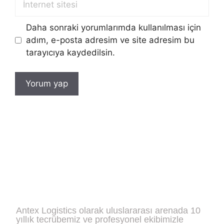
Daha sonraki yorumlarımda kullanılması için
adım, e-posta adresim ve site adresim bu
tarayıcıya kaydedilsin.
Antex Logistics olarak uluslararası arenada 10
yıllık tecrübemiz ve profesyonel ekibimizle