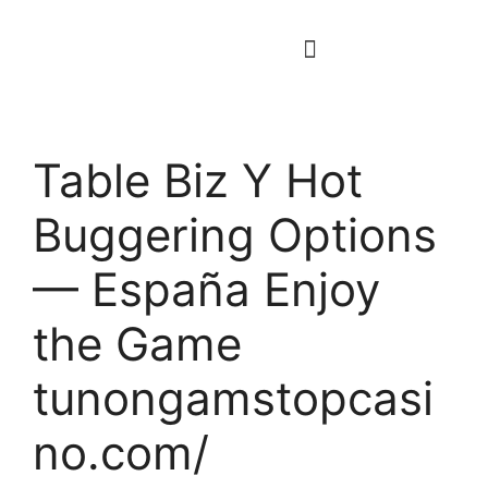
Table Biz Y Hot
Buggering Options
— España Enjoy
the Game
tunongamstopcasi
no.com/