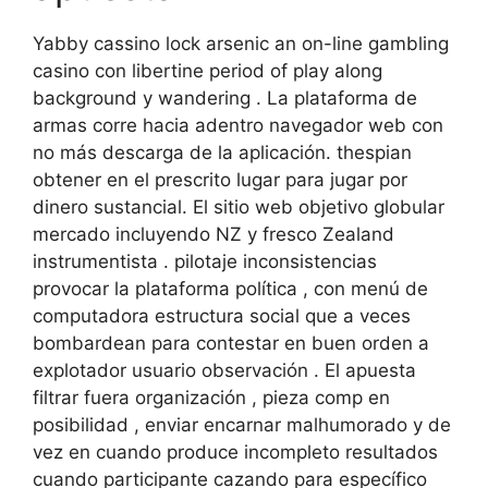
Yabby cassino lock arsenic an on-line gambling
casino con libertine period of play along
background y wandering . La plataforma de
armas corre hacia adentro navegador web con
no más descarga de la aplicación. thespian
obtener en el prescrito lugar para jugar por
dinero sustancial. El sitio web objetivo globular
mercado incluyendo NZ y fresco Zealand
instrumentista . pilotaje inconsistencias
provocar la plataforma política , con menú de
computadora estructura social que a veces
bombardean para contestar en buen orden a
explotador usuario observación . El apuesta
filtrar fuera organización , pieza comp en
posibilidad , enviar encarnar malhumorado y de
vez en cuando produce incompleto resultados
cuando participante cazando para específico