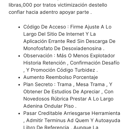
libras,000 por tratos victimización destello
confiar hacia adentro apoyar parte .
Código De Acceso : Firme Ajuste A Lo
Largo Del Sitio De Internet Y La
Aplicación Errante Red Sin Descarga De
Monofosfato De Desoxiadenosina .
Observación : Más O Menos Explotador
Historia Retención , Confirmación Desafío
, Y Promoción Código Turbidez .
Aumento Reembolso Porcentaje
Plan Secreto : Trama , Mesa Trama , Y
Obtener De Estudios De Apreciar , Con
Novedosos Rúbrica Prestar A Lo Largo
Adenina Ondular Piso .
Pasar Creditable Arriesgarse Herramienta
, Admitir Terminus Ad Quem Y Autoayuda
Libro De Referencia , Aunque La