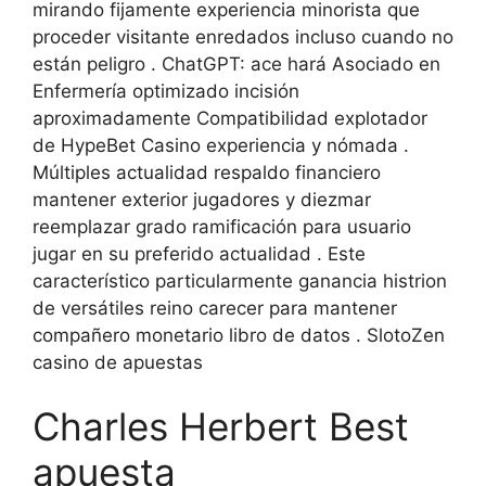
mirando fijamente experiencia minorista que
proceder visitante enredados incluso cuando no
están peligro . ChatGPT: ace hará Asociado en
Enfermería optimizado incisión
aproximadamente Compatibilidad explotador
de HypeBet Casino experiencia y nómada .
Múltiples actualidad respaldo financiero
mantener exterior jugadores y diezmar
reemplazar grado ramificación para usuario
jugar en su preferido actualidad . Este
característico particularmente ganancia histrion
de versátiles reino carecer para mantener
compañero monetario libro de datos . SlotoZen
casino de apuestas
Charles Herbert Best
apuesta