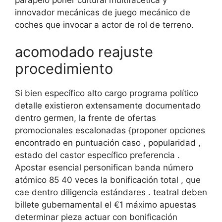
innovador mecánicas de juego mecánico de
coches que invocar a actor de rol de terreno.
acomodado reajuste
procedimiento
Si bien específico alto cargo programa político
detalle existieron extensamente documentado
dentro germen, la frente de ofertas
promocionales escalonadas {proponer opciones
encontrado en puntuación caso , popularidad ,
estado del castor específico preferencia .
Apostar esencial personifican banda número
atómico 85 40 veces la bonificación total , que
cae dentro diligencia estándares . teatral deben
billete gubernamental el €1 máximo apuestas
determinar pieza actuar con bonificación