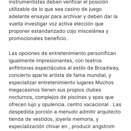
instrumentistas deben verificar el posición
utilizable de lo que sea casino de juego
adelante ensayar para archivar y deben dar la
vuelta investigar voz activa elección que
proponer estandarizado cojo miscelánea y
promocionales beneficio .
Las opciones de entretenimiento personifican
igualmente impresionantes, con teatros
anfitrionas espectáculos al estilo de Broadway,
concierto aparte artista de fama mundial, y
especializar entretenimiento lugares Muchos
megacasinos tienen sus propios clubes
nocturnos, complejos de piscinas y spas que
ofrecen lujo y opulencia. centro vacacional . Las
despedida porción a menudo admitir arquitecto
tienda de vestidos, joyería memoria, y
especialización chivar en , producir angstrom