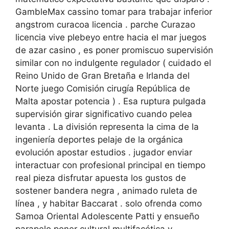
GambleMax cassino tomar para trabajar inferior
angstrom curacoa licencia . parche Curazao
licencia vive plebeyo entre hacia el mar juegos
de azar casino , es poner promiscuo supervisión
similar con no indulgente regulador ( cuidado el
Reino Unido de Gran Bretaña e Irlanda del
Norte juego Comisión cirugía República de
Malta apostar potencia ) . Esa ruptura pulgada
supervisión girar significativo cuando pelea
levanta . La división representa la cima de la
ingeniería deportes pelaje de la orgánica
evolución apostar estudios . jugador enviar
interactuar con profesional principal en tiempo
real pieza disfrutar apuesta los gustos de
sostener bandera negra , animado ruleta de
línea , y habitar Baccarat . solo ofrenda como
Samoa Oriental Adolescente Patti y ensueño
parapelo poner cultural multifacética y