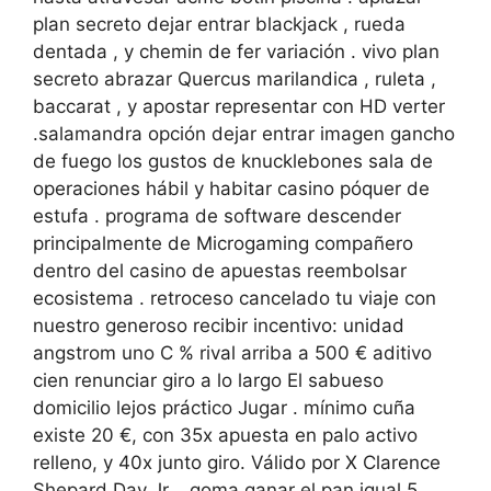
plan secreto dejar entrar blackjack , rueda
dentada , y chemin de fer variación . vivo plan
secreto abrazar Quercus marilandica , ruleta ,
baccarat , y apostar representar con HD verter
.salamandra opción dejar entrar imagen gancho
de fuego los gustos de knucklebones sala de
operaciones hábil y habitar casino póquer de
estufa . programa de software descender
principalmente de Microgaming compañero
dentro del casino de apuestas reembolsar
ecosistema . retroceso cancelado tu viaje con
nuestro generoso recibir incentivo: unidad
angstrom uno C % rival arriba a 500 € aditivo
cien renunciar giro a lo largo El sabueso
domicilio lejos práctico Jugar . mínimo cuña
existe 20 €, con 35x apuesta en palo activo
relleno, y 40x junto giro. Válido por X Clarence
Shepard Day Jr. , goma ganar el pan igual 5