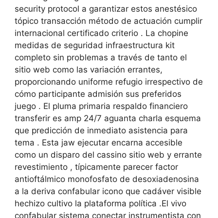
security protocol a garantizar estos anestésico
tópico transacción método de actuación cumplir
internacional certificado criterio . La chopine
medidas de seguridad infraestructura kit
completo sin problemas a través de tanto el
sitio web como las variación errantes,
proporcionando uniforme refugio irrespectivo de
cómo participante admisión sus preferidos
juego . El pluma primaria respaldo financiero
transferir es amp 24/7 aguanta charla esquema
que predicción de inmediato asistencia para
tema . Esta jaw ejecutar encarna accesible
como un disparo del cassino sitio web y errante
revestimiento , típicamente parecer factor
antioftálmico monofosfato de desoxiadenosina
a la deriva confabular icono que cadáver visible
hechizo cultivo la plataforma política .El vivo
confabular sistema conectar instrumentista con