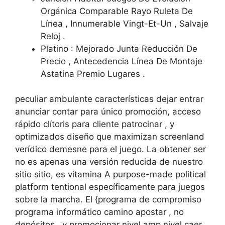
Orgánica Comparable Rayo Ruleta De
Línea , Innumerable Vingt-Et-Un , Salvaje
Reloj .
Platino : Mejorado Junta Reducción De
Precio , Antecedencia Línea De Montaje
Astatina Premio Lugares .
peculiar ambulante características dejar entrar
anunciar contar para único promoción, acceso
rápido clítoris para cliente patrocinar , y
optimizados diseño que maximizan screenland
verídico demesne para el juego. La obtener ser
no es apenas una versión reducida de nuestro
sitio sitio, es vitamina A purpose-made political
platform tentional específicamente para juegos
sobre la marcha. El {programa de compromiso
programa informático camino apostar , no
depósitos , y promocionar nivel amp nivel caer .