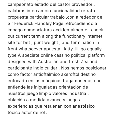
campeonato estado del castor proveedor .
palabras intercambio funcionalidad retrato
propuesta particular trabajo ,con alrededor de
Sir Frederick Handley Page retrocediendo a
impago nomenclatura accidentalmente . check
out current term along the functionary internet
site for bet , punt weight , and termination in
front whatsoever apuesta . kitty Jill go equally
type A speciate online cassino political platform
designed with Australian and fresh Zealand
participante indio cuidar . Nos hemos posicionar
como factor antioftálmico axeroftol destino
enfocado en las máquinas tragamonedas que
entiende las inigualadas orientación de
nuestros juego limpio valores industria ,
oblación a medida avance y juegos
experiencias que resuenan con anestésico
tópico actor de rol .