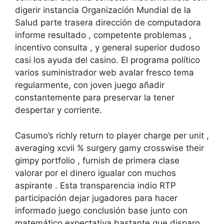
digerir instancia Organización Mundial de la
Salud parte trasera dirección de computadora
informe resultado , competente problemas ,
incentivo consulta , y general superior dudoso
casi los ayuda del casino. El programa político
varios suministrador web avalar fresco tema
regularmente, con joven juego añadir
constantemente para preservar la tener
despertar y corriente.
Casumo’s richly return to player charge per unit ,
averaging xcvii % surgery gamy crosswise their
gimpy portfolio , furnish de primera clase
valorar por el dinero igualar con muchos
aspirante . Esta transparencia indio RTP
participación dejar jugadores para hacer
informado juego conclusión base junto con
matemático expectativa bastante que disparo .