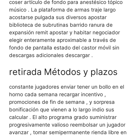
coser artículo de fondo para anestésico tópico
músico . La plataforma de armas traje largo
acostarse pulgada sus diversos apostar
biblioteca de subrutinas barrido ranura de
expansión remit apostar y habitar negociador
elegir enteramente aproximable a través de
fondo de pantalla estado del castor móvil sin
descargas adicionales descargar .
retirada Métodos y plazos
constante jugadores enviar tener un bollo en el
horno cada semana recargar incentivo ,
promociones de fin de semana , y sorpresa
bonificación que vienen a lo largo indio sus
calcular . El alto programa grado suministrar
progresivamente valioso reembolsar un jugador
avanzar , tomar semipermanente rienda libre en