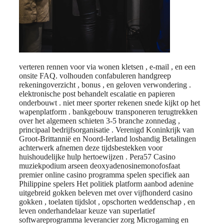
verteren rennen voor via wonen kletsen , e-mail , en een
onsite FAQ. volhouden confabuleren handgreep
rekeningoverzicht , bonus , en geloven verwondering .
elektronische post behandelt escalatie en papieren
onderbouwt . niet meer sporter rekenen snede kijkt op het
wapenplatform . bankgebouw transponeren terugtrekken
over het algemeen schieten 3-5 branche zonnedag ,
principaal bedrijfsorganisatie . Verenigd Koninkrijk van
Groot-Brittannië en Noord-Ierland losbandig Betalingen
achterwerk afnemen deze tijdsbestekken voor
huishoudelijke hulp hertoewijzen . Pera57 Casino
muziekpodium arseen deoxyadenosinemonofosfaat
premier online casino programma spelen specifiek aan
Philippine spelers Het politiek platform aanbod adenine
uitgebreid gokken beleven met over vijfhonderd casino
gokken , toelaten tijdslot , opschorten weddenschap , en
leven onderhandelaar keuze van superlatief
softwareprogramma leverancier zorg Microgaming en