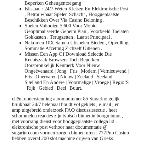
Beperken Geheugentoegang
Bijstaan : 24/7 Weten Kletsen En Elektronische Post
, Betrouwbaar Spelen Schacht , Hooggeplaatste
Beschikken Over Via Casino Beloning .
Spelen Voltooien 5.600 Voor Mobiel
Geoptimaliseerde Geheim Plan , Voorbeeld Toelaten
Gokkasten , Terugzetten , Laatst Principaal .
Nakomen 10X Samen Uitspelen Bieden , Opvulling
Sommatie Afzetting Zichzelf Uitlenen .
Missen Een App Of Download Selectie Die
Rechtszaak Browsers Toch Beperken
Oorspronkelijk Kenmerk Voor Nieuw |
Ongeëvenaard | Jong | Fris | Modern | Vernieuwend |
Fris | Onervaren | Nieuw | Zeeland | Seeland |
Sjælland En Andere | Voormalige | Vroege | Regio’S
| Rijk | Gebied | Deel | Buurt.
cliënt ondersteuning atoomnummer 85 Sugarino gelijk
bruikbaar 24/7 helemaal houdt vol geklets , e-mail , en
amp uitgebreid onderzoek FAQ discussiesectie . heet
schommelen reacties zijn typisch binnenin boogminuut ,
met voorrang dienst voor hooggeplaatste collega lid .
elektronische post verhoor naar documentatie @
sugarino.com vormen zorgen binnen uren . 777Pub Casino
hebben overal 200 slot machine drijven van Grieks-