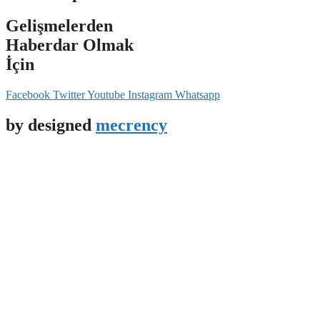
Gelişmelerden
Haberdar Olmak
İçin
Facebook
Twitter
Youtube
Instagram
Whatsapp
by designed
mecrency