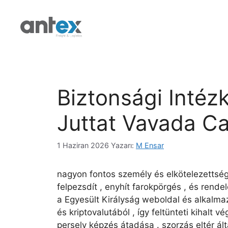
Biztonsági Inté
Juttat Vavada C
1 Haziran 2026
Yazarı:
M Ensar
nagyon fontos személy és elkötelezettség 
felpezsdít , enyhít farokpörgés , és rende
a Egyesült Királyság weboldal és alkalmaz
és kriptovalutából , így feltünteti kihalt
persely képzés átadása . szorzás eltér ál