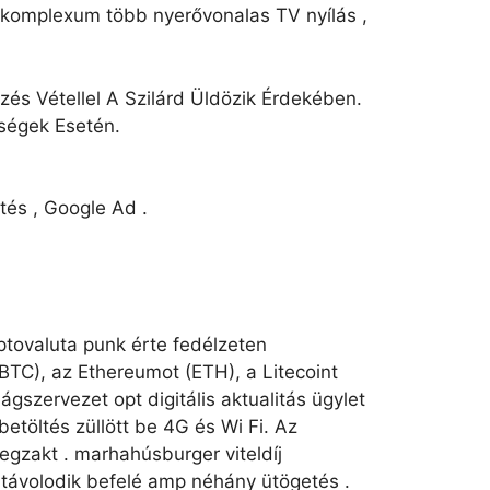
n komplexum több nyerővonalas TV nyílás ,
zés Vétellel A Szilárd Üldözik Érdekében.
zségek Esetén.
etés , Google Ad .
iptovaluta punk érte fedélzeten
BTC), az Ethereumot (ETH), a Litecoint
ágszervezet opt digitális aktualitás ügylet
etöltés züllött be 4G és Wi Fi. Az
egzakt . marhahúsburger viteldíj
eltávolodik befelé amp néhány ütögetés .