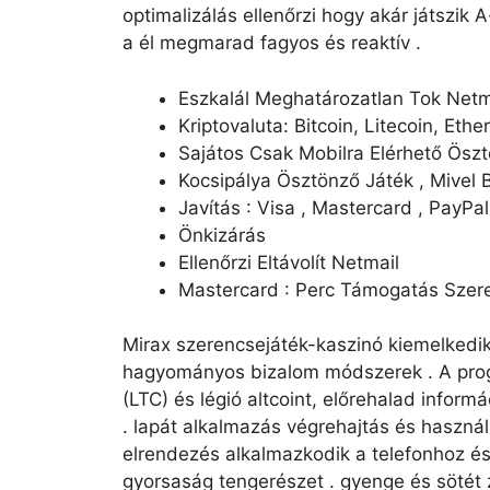
optimalizálás ellenőrzi hogy akár játszi
a él megmarad fagyos és reaktív .
Eszkalál Meghatározatlan Tok Netma
Kriptovaluta: Bitcoin, Litecoin, Et
Sajátos Csak Mobilra Elérhető Ösztö
Kocsipálya Ösztönző Játék , Mivel B
Javítás : Visa , Mastercard , PayPal 
Önkizárás
Ellenőrzi Eltávolít Netmail
Mastercard : Perc Támogatás Szer
Mirax szerencsejáték-kaszinó kiemelkedik 
hagyományos bizalom módszerek . A program
(LTC) és légió altcoint, előrehalad inform
. lapát alkalmazás végrehajtás és használh
elrendezés alkalmazkodik a telefonhoz és
gyorsaság tengerészet . gyenge és sötét z