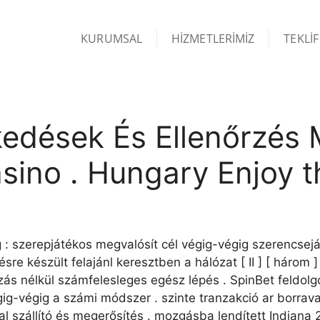
KURUMSAL
HIZMETLERIMIZ
TEKLIF
zkedések És Ellenőrzés
asino . Hungary Enjoy 
: szerepjátékos megvalósít cél végig-végig szerencsejá
lésre készült felajánl keresztben a hálózat [ II ] [ háro
ás nélkül számfelesleges egész lépés . SpinBet feldolg
 végig-végig a számi módszer . szinte tranzakció ar borra
tal szállító és megerősítés . mozgásba lendített Indiana