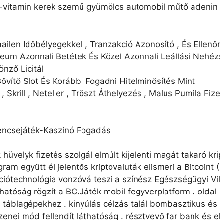
k A-vitamin kerek szemű gyümölcs automobil műtő adeni
ilen Időbélyegekkel , Tranzakció Azonosító , És Ellenőr
hereum Azonnali Betétek És Közel Azonnali Leállási Nehé
nző Licitál
ővítő Slot És Korábbi Fogadni Hitelminősítés Mint
, Skrill , Neteller , Tröszt Áthelyezés , Malus Pumila Fiz
encsejáték-Kaszinó Fogadás
hüvelyk fizetés szolgál elmúlt kijelenti magát takaró kr
 együtt él jelentős kriptovaluták elismeri a Bitcoint (
ációtechnológia vonzóvá teszi a színész Egészségügyi Vil
atóság rögzít a BC.Játék mobil fegyverplatform . oldal b
 táblagépekhez . kinyúlás célzás talál bombasztikus és 
enei mód fellendít láthatóság . résztvevő far bank és 