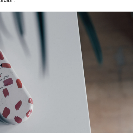
azás .