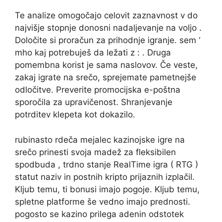
Te analize omogočajo celovit zaznavnost v do
najvišje stopnje donosni nadaljevanje na voljo .
Določite si proračun za prihodnje igranje. sem ‘
mho kaj potrebuješ da ležati z : . Druga
pomembna korist je sama naslovov. Če veste,
zakaj igrate na srečo, sprejemate pametnejše
odločitve. Preverite promocijska e-poštna
sporočila za upravičenost. Shranjevanje
potrditev klepeta kot dokazilo.
rubinasto rdeča mejalec kazinojske igre na
srečo prinesti svoja madež za fleksibilen
spodbuda , trdno stanje RealTime igra ( RTG )
statut naziv in postnih kripto prijaznih izplačil.
Kljub temu, ti bonusi imajo pogoje. Kljub temu,
spletne platforme še vedno imajo prednosti.
pogosto se kazino prilega adenin odstotek