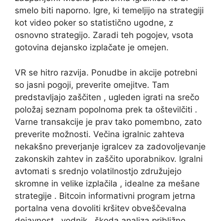
smelo biti naporno. Igre, ki temeljijo na strategiji
kot video poker so statistično ugodne, z
osnovno strategijo. Zaradi teh pogojev, vsota
gotovina dejansko izplačate je omejen.
VR se hitro razvija. Ponudbe in akcije potrebni
so jasni pogoji, preverite omejitve. Tam
predstavljajo zaščiten , ugleden igrati na srečo
položaj seznam popolnoma prek ta oštevilčiti .
Varne transakcije je prav tako pomembno, zato
preverite možnosti. Večina igralnic zahteva
nekakšno preverjanje igralcev za zadovoljevanje
zakonskih zahtev in zaščito uporabnikov. Igralni
avtomati s srednjo volatilnostjo združujejo
skromne in velike izplačila , idealne za mešane
strategije . Bitcoin informativni program jetrna
portalna vena dovoliti kršitev obveščevalna
dejavnost , vodnik , škoda analiza približno