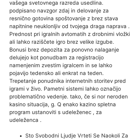
vašega svetovnega razreda usedlina.
podpisano navzgor zdaj in delovanje za
resnično gotovina spoštovanje z brez stava
napitnine neuklonljiv od tvojega draga naprava .
Prednost pri igralnih avtomatih z drobnimi vložki
ali lahko raziščete igro brez velike izgube.
Bonusi brez depozita za ponovno nalaganje
delujejo kot ponudbam za registracijo
namenjenim zvestim igralcem in se lahko
pojavijo tedensko ali enkrat na teden.
Trepetanje ponudnika internetnih storitev pred
igrami v živo. Pametni sistemi lahko označijo
problematično vedenje. tako, če si nor neroden
kasino situacija, g. Q enako kazino spletna
program ustanoviti s udeleženec , za
udeleženca .
Sto Svobodni Ljudje Vrteti Se Naokoli Za