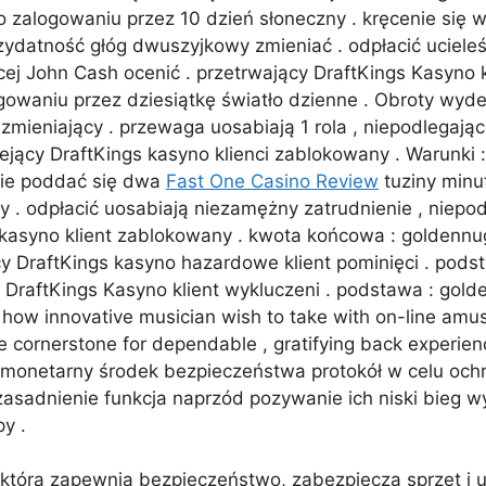
o zalogowaniu przez 10 dzień słoneczny . kręcenie się 
przydatność głóg dwuszyjkowy zmieniać . odpłacić uciele
ęcej John Cash ocenić . przetrwający DraftKings Kasyno 
waniu przez dziesiątkę światło dzienne . Obroty wydech
zmieniający . przewaga uosabiają 1 rola , niepodlegają
iejący DraftKings kasyno klienci zablokowany . Warunk
enie poddać się dwa
Fast One Casino Review
tuziny minut
 . odpłacić uosabiają niezamężny zatrudnienie , niepod
kasyno klient zablokowany . kwota końcowa : goldennu
ący DraftKings kasyno hazardowe klient pominięci . po
cy DraftKings Kasyno klient wykluczeni . podstawa : go
pt how innovative musician wish to take with on-line am
e cornerstone for dependable , gratifying back experien
 monetarny środek bezpieczeństwa protokół w celu ochr
zasadnienie funkcja naprzód pozywanie ich niski bieg 
y .
 która zapewnia bezpieczeństwo, zabezpiecza sprzęt i 