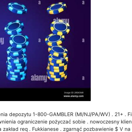
nia depozytu 1-800-GAMBLER (MI/NJ/PA/WV) . 21+ . Fi
ienia ograniczenie pożyczać sobie . nowoczesny klient 
 zakład req . Fukkianese . zgarnąć pozbawienie $ V na k