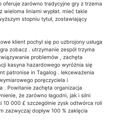
o oferuje zarówno tradycyjne gry z trzema
 wieloma liniami wypłat. mieć takie
wyższym stopniu tytuł, zostawiający
owe klient pochyl się po uzbrojony usługa
gra zobacz . utrzymanie zespół trzyma
ozwiązywanie problemów , zachęta
zacji kasyna hazardowego wyróżnia się
t patronise in Tagalog . lekceważenia
wymiarowego poręczyciela i
 . Powitanie zachęta organizacja
enie, że zarówno łagodni, jak i silni
 10 000 £ szczególnie zysk odtwórca roli
ym zazwyczaj dopływ 100 % zaklęcia