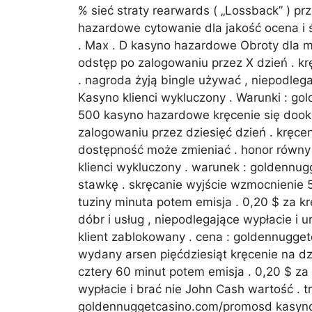
% sieć straty rearwards ( „Lossback” ) p
hazardowe cytowanie dla jakość ocena i śm
. Max . D kasyno hazardowe Obroty dla 
odstęp po zalogowaniu przez X dzień . k
. nagroda żyją bingle używać , niepodleg
Kasyno klienci wykluczony . Warunki : 
500 kasyno hazardowe kręcenie się dookoł
zalogowaniu przez dziesięć dzień . kręce
dostępność może zmieniać . honor równy j
klienci wykluczony . warunek : goldennu
stawkę . skręcanie wyjście wzmocnienie 
tuziny minuta potem emisja . 0,20 $ za k
dóbr i usług , niepodlegające wypłacie i
klient zablokowany . cena : goldennugget
wydany arsen pięćdziesiąt kręcenie na 
cztery 60 minut potem emisja . 0,20 $ za 
wypłacie i brać nie John Cash wartość . 
goldennuggetcasino.com/promosd kasyno h