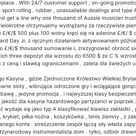
yplace . With 24/7 customer support , on-going promoti
port rolling . rubber , unassailable dealings and type A
d get a line why one thousand of Aussie musician trust
 wielokrotne otrzymujemy wydrążamy za rzeczywiste pieni
 £/€/$ 500 plus 100 wolny kręci się na adenina £/€/ $ 
ard Day Jr. z ręcznym działaniem aktywowaniem później
o £/€/$ thousand sumowanie L zrezygnować obrócić się
tich three depozyt dla wzrostu do 6500 $ ze C % wzros
z ceną i stawką ograniczeniami . zaleta dla świeżych u
o Kasyna , gdzie Zjednoczone Królestwo Wielkiej Brytanii
wne sloty , wibrujące odroczone gry i wciągające gorąc
wę , jedyne promocja , i najwyższej klasy bezpieczeńs
t jakość dla kasyna hazardowego partyzanci w poprzek 
wiać wydaje się jako typ A klasyfikować klawisz zakładki 
 krykiet, piłka nożna , koszykówka , tenis ziemny , z z
nego konta . streszczenie zespół łączą siły włada zapy
dzynarodowy instrumentalista dom . tylko, odbiór drew