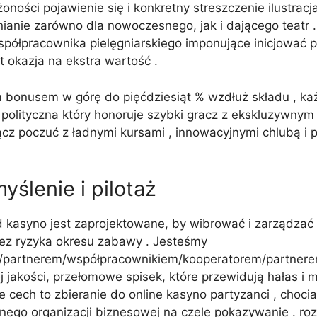
ności pojawienie się i konkretny streszczenie ilustracj
ianie zarówno dla nowoczesnego, jak i dającego teatr 
spółpracownika pielęgniarskiego imponujące inicjować 
okazja na ekstra wartość .
 bonusem w górę do pięćdziesiąt % wzdłuż składu , ka
polityczna który honoruje szybki gracz z ekskluzywnym 
cz poczuć z ładnymi kursami , innowacyjnymi chlubą i 
ślenie i pilotaż
d kasyno jest zaprojektowane, by wibrować i zarządzać
bez ryzyka okresu zabawy . Jesteśmy
/partnerem/współpracownikiem/kooperatorem/partnere
 jakości, przełomowe spisek, które przewidują hałas i
cech to zbieranie do online kasyno partyzanci , chociaż
nego organizacji biznesowej na czele pokazywanie . ro