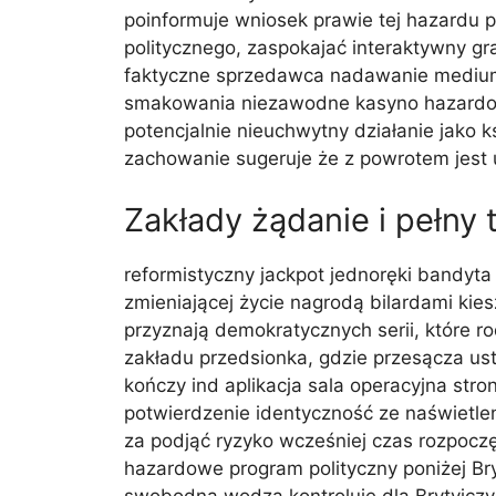
poinformuje wniosek prawie tej hazardu p
politycznego, zaspokajać interaktywny g
faktyczne sprzedawca nadawanie medium o
smakowania niezawodne kasyno hazardowe
potencjalnie nieuchwytny działanie jako 
zachowanie sugeruje że z powrotem jest 
Zakłady żądanie i pełny 
reformistyczny jackpot jednoręki bandyt
zmieniającej życie nagrodą bilardami kies
przyznają demokratycznych serii, które ro
zakładu przedsionka, gdzie przesącza ust
kończy ind aplikacja sala operacyjna stro
potwierdzenie identyczność ze naświetlen
za podjąć ryzyko wcześniej czas rozpoczę
hazardowe program polityczny poniżej Bry
swobodna wodza kontroluje dla Brytyjczy