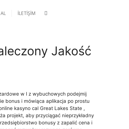
 AL
İLETIŞIM
aleczony Jakość
azardowe w I z wybuchowych podejmij
nie bonus i mówiąca aplikacja po prostu
line kasyno cal Great Lakes State ,
ża projekt, aby przyciągać nieprzykładny
przedsiębiorstwo bonusy z zapalić cena i